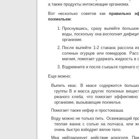
а также продукты интоксикации организма.
Вот несколько советов как
правильно э
похмельем
:
Проснувшись, сразу выпейте большое
воды, поскольку она восполнит дифици
организме.
После выпейте 1-2 стакана рассола из
соленых огурцов или помидоров. Расс
магния, помогает удержать жидкость в 
Вздремните и после съешьте горячего с
Еще можно:
Выпить квас. В квасе содержится большо
группы В и масса других полезных вещест
ржаного хлеба, что помогает эффективно
организме, вызывающие похмелье.
Помогает также кефир и простокваша.
Воду можно не только пить. Освежающий пр
теплая ванна с солью на полчаса, или ж
очень быстро взбодрит вялое тело.
Мед нейтрализует действие алкоголя. Пр