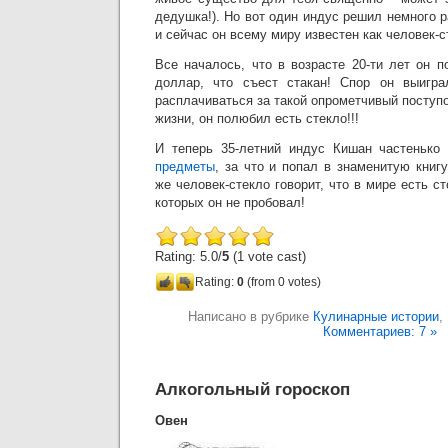
дедушка!). Но вот один индус решил немного
и сейчас он всему миру известен как человек-с
Все началось, что в возрасте 20-ти лет он 
доллар, что съест стакан! Спор он выигра
расплачиваться за такой опрометчивый поступо
жизни, он полюбил есть стекло!!!
И теперь 35-летний индус Кишан частенько
предметы
, за что и попал в знаменитую книг
же человек-стекло говорит, что в мире есть с
которых он не пробовал!
Rating: 5.0/
5
(1 vote cast)
Rating:
0
(from 0 votes)
Написано в рубрике
Кулинарные истории
,
Комментариев: 7 »
Алкогольный гороскоп
Овен