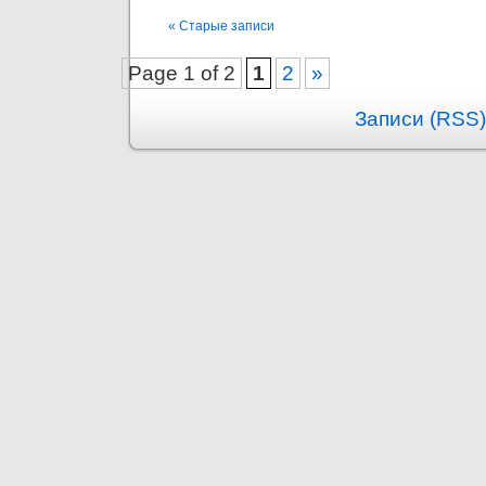
« Старые записи
Page 1 of 2
1
2
»
Записи (RSS)