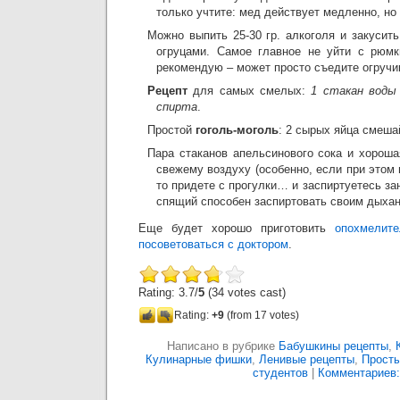
только учтите: мед действует медленно, но 
Можно выпить 25-30 гр. алкоголя и закусит
огруцами. Самое главное не уйти с рюмки
рекомендую – может просто съедите огручи
Рецепт
для самых смелых:
1 стакан воды
спирта
.
Простой
гоголь-моголь
: 2 сырых яйца смеша
Пара стаканов апельсинового сока и хороша
свежему воздуху (особенно, если при этом
то придете с прогулки… и заспиртуетесь за
спящий способен заспиртовать своим дыха
Еще будет хорошо приготовить
опохмелите
посоветоваться с доктором
.
Rating: 3.7/
5
(34 votes cast)
Rating:
+9
(from 17 votes)
Написано в рубрике
Бабушкины рецепты
,
Кулинарные фишки
,
Ленивые рецепты
,
Просты
студентов
|
Комментариев: