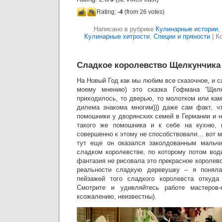
Rating:
-4
(from 26 votes)
Написано в рубрике
Кулинарные истории
,
Кулинарные хитрости
,
Специи и пряности
|
К
Сладкое королевство Щелкунчика
На Новый Год как мы любим все сказочное, и с
моему мнению) это сказка Гофмана “Щелку
приходилось, то дверью, то молотком или ка
дилема знакома многим))) даже сам факт, ч
помошники у дворянских семей в Германии и н
такого же помошника и к себе на кухню, 
совершенно к этому не способствовали… вот м
тут еще он оказался заколдованным мальч
сладком королевстве, по которому потом вод
фантазия не рисовала это прекрасное королевс
реальности сладкую деревушку – я поняла
пейзажей того сладкого королевста откуд
Смотрите и удивляйтесь работе мастеров-
ксожалению, неизвестны).