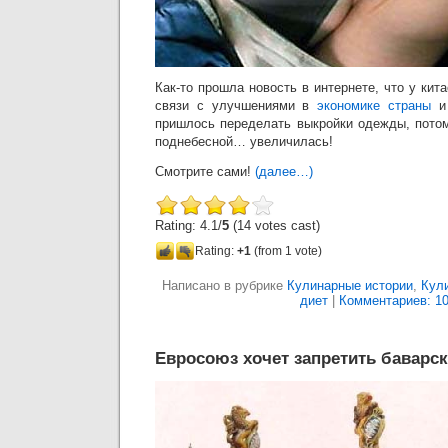
Как-то прошла новость в интернете, что у кит
связи с улучшениями в
экономике страны
и 
пришлось переделать выкройки одежды, пото
поднебесной… увеличилась!
Смотрите сами!
(далее…)
Rating: 4.1/
5
(14 votes cast)
Rating:
+1
(from 1 vote)
Написано в рубрике
Кулинарные истории
,
Кул
диет
|
Комментариев: 10
Евросоюз хочет запретить баварск