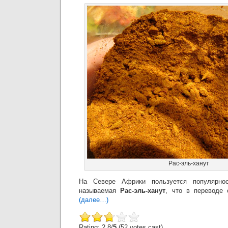
Рас-эль-ханут
На Севере Африки пользуется популярно
называемая
Рас-эль-ханут
, что в переводе 
(далее…)
Rating: 2.8/
5
(52 votes cast)