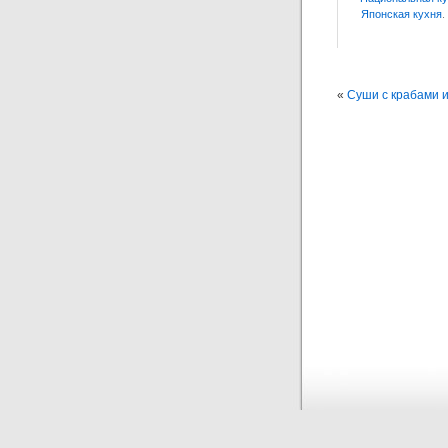
Японская кухня
.
«
Суши с крабами и