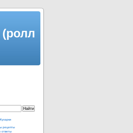
 (ролл
 Кухарки
ы рецепты
и ответы