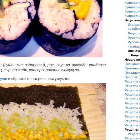
Кулинарн
Кулинарн
Кулинарн
Кулинарн
Национал
Итальян
Китайск
Рецепт
Рецепт
Русская
Француз
Японск
Реце
Новые р
Овощные 
 (сушенные водоросли), рис, соус из авокадо, крабовое
Оригинал
ц, сыр, авокадо, консервированная кукуруза.
Празднич
Простые 
суши
и сбрызните его рисовым уксусом.
Рецепты 
Рецепты 
Рецепты 
Рецепты 
Рецепты 
Рецепты 
Рецепты з
Рецепты з
Рецепты 
Рецепты 
Рецепты и
Рецепты 
Рецепт
Рецепты 