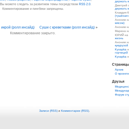
держать к
 Вы можете следить за развитием темы посредством
RSS 2.0
.
Дмитрий 
держать к
Комментирование и пингбеки запрещены.
Клавдия 
(тушёная 
Аноним 
мясом)
Аноним 
 икрой (ролл инсайд)
Суши с креветками (ролл инсайд)
»
Марина 
Комментирование закрыто.
ЮРИЙ на
жизнь
Аноним 
кукурузой
Kyxapka
н
горчицей
Kyxapka
н
Страниц
Aрхив
О проекте
Друзья
Медицинс
Междунар
Форум ст
Записи (RSS)
и
Комментарии (RSS)
.