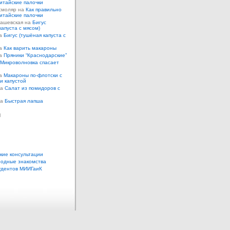
итайские палочки
смоляр на
Как правильно
итайские палочки
Кашевская на
Бигус
капуста с мясом)
на
Бигус (тушёная капуста с
на
Как варить макароны
на
Пряники “Краснодарские”
Микроволновка спасает
на
Макароны по-флотски с
 и капустой
а
Салат из помидоров с
а
Быстрая лапша
ы
кие консультации
одные знакомства
удентов МИИГаиК