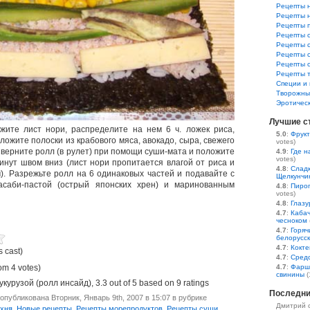
Рецепты 
Рецепты 
Рецепты 
Рецепты 
Рецепты 
Рецепты 
Рецепты 
Рецепты 
Специи и 
Творожны
Эротичес
Лучшие с
жите лист нори, распределите на нем 6 ч. ложек риса,
5.0
:
Фрукт
ложите полоски из крабового мяса, авокадо, сыра, свежего
votes)
 Сверните ролл (в рулет) при помощи суши-мата и положите
4.9
:
Где н
votes)
минут швом вниз (лист нори пропитается влагой от риса и
4.8
:
Сладк
). Разрежьте ролл на 6 одинаковых частей и подавайте с
Щелкунчи
асаби-пастой (острый японских хрен) и маринованным
4.8
:
Пирог
votes)
4.8
:
Глазу
4.7
:
Кабач
чесноком
4.7
:
Горяч
белорусс
4.7
:
Кокте
s cast)
4.7
:
Средс
4.7
:
Фарш
om 4 votes)
свинины
(
укурузой (ролл инсайд)
,
3.3
out of
5
based on
9
ratings
Последни
опубликована Вторник, Январь 9th, 2007 в 15:07 в рубрике
Дмитрий 
хня
,
Новые рецепты
,
Рецепты морепродуктов
,
Рецепты суши
,