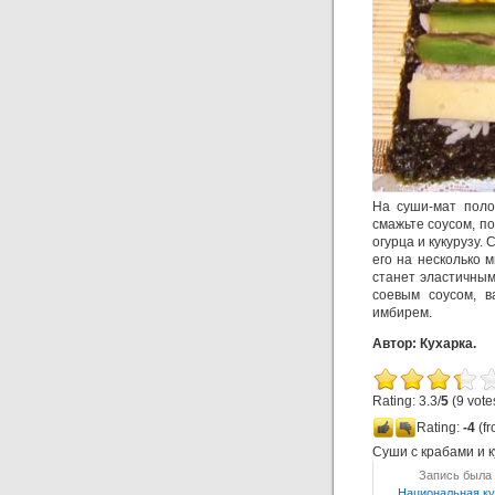
На суши-мат поло
смажьте соусом, по
огурца и кукурузу.
его на несколько 
станет эластичным
соевым соусом, в
имбирем.
Автор: Кухарка.
Rating: 3.3/
5
(9 vote
Rating:
-4
(fr
Суши с крабами и к
Запись была 
Национальная ку