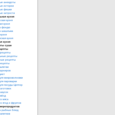
ые анекдоты
ые истории
ые фишки
ые хитрости
ьная кухня
ская кухня
ая кухня
ы фондю
ы шашлыка
 кухня
ская кухня
ая кухня
пты суши
ецепты
рецепты
ьные рецепты
ные рецепты
рецепты
выпечки
гарниров
диет
для микроволновки
для пароварки
для посуды Цептер
аготовок
акусок
звёзд
из мяса
з ягод и фруктов
морепродуктов
ы рыбных блюд
напитков