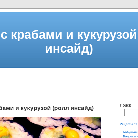
с крабами и кукурузой
инсайд)
Поиск
бами и кукурузой (ролл инсайд)
Рецепты от
Бабушкин
Вопросы 