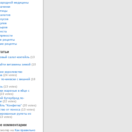
народной медицины
начинки
птицы
салатов
соусов
супов
сыров
теста
пряности
е рецепты
кие рецепты
татьи
овый салат-коктейль
(13
айти витамины зимой
(10
ое королевство
ка
(24 votes)
 по-киевски с вишней
(18
рь
(13 votes)
ки жареные в яйце с
(23 votes)
ий бутерброд по-
ки
(22 votes)
йль "Конфетка"
(20 votes)
тво от поноса
(13 votes)
ированные рулеты из
13 votes)
е комментарии
смоляр на
Как правильно