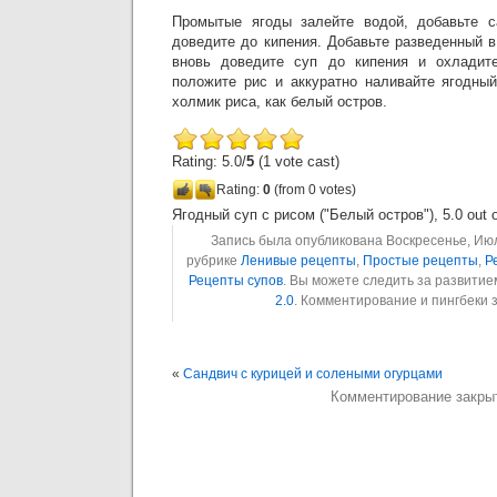
Промытые ягоды залейте водой, добавьте с
доведите до кипения. Добавьте разведенный 
вновь доведите суп до кипения и охладит
положите рис и аккуратно наливайте ягодный
холмик риса, как белый остров.
Rating: 5.0/
5
(1 vote cast)
Rating:
0
(from 0 votes)
Ягодный суп с рисом ("Белый остров")
,
5.0
out 
Запись была опубликована Воскресенье, Июль
рубрике
Ленивые рецепты
,
Простые рецепты
,
Р
Рецепты супов
. Вы можете следить за развити
2.0
. Комментирование и пингбеки
«
Сандвич с курицей и солеными огурцами
Комментирование закры