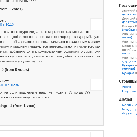
но для чего огурцы????
Последни
from 0 votes)
Дмитрий 
держать к
Дмитрий 
ет:
держать к
0 в 20:13
Клавдия 
(тушёная 
готовится с огурцами, а не с морковью, как многие это
Аноним 
ы в хе добавляются в последнюю очередь, когда рыба уже
мясом)
живают от образовавшегося сока, заливают раскаленным маслом
Аноним 
Марина 
луком и красным перцем, все перемешивают и после того как
ЮРИЙ на
тся, добавляются мелко-нарезанные соломкой огурцы, они
жизнь
ный вкус хе и запах, сейчас в хе стали добавлять морковь, так
Аноним 
 свежими огурцами вкуснее
кукурузой
Kyxapka
н
горчицей
:
0
(from 0 votes)
Kyxapka
н
ишет:
Страниц
2010 в 16:34
Aрхив
О проекте
ся на соли подскажите надо нет ложить ?? когда ???
 а так пока выглядет аппетитно )
Друзья
Медицинс
ting:
+1
(from 1 vote)
Междунар
Форум ст