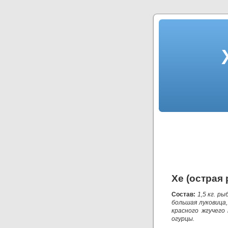
Хе (острая 
Состав:
1,5 кг. р
большая луковица,
красного жгучего 
огурцы.