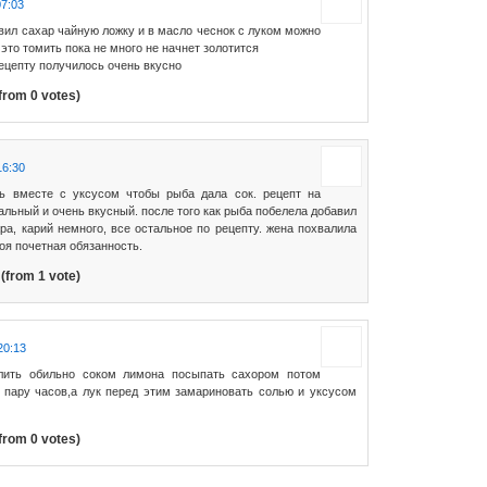
07:03
авил сахар чайную ложку и в масло чеснок с луком можно
 это томить пока не много не начнет золотится
рецепту получилось очень вкусно
from 0 votes)
16:30
ь вместе с уксусом чтобы рыба дала сок. рецепт на
альный и очень вкусный. после того как рыба побелела добавил
ра, карий немного, все остальное по рецепту. жена похвалила
оя почетная обязанность.
(from 1 vote)
20:13
лить обильно соком лимона посыпать сахором потом
 пару часов,а лук перед этим замариновать солью и уксусом
from 0 votes)