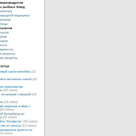
морепродуктов
ы рыбных блюд
напитков
народной медицины
начинки
птицы
салатов
соусов
супов
сыров
теста
пряности
е рецепты
кие рецепты
татьи
овый салат-коктейль
(13
айти витамины зимой
(10
ое королевство
ка
(24 votes)
 по-киевски с вишней
(18
рь
(13 votes)
ки жареные в яйце с
(23 votes)
ий бутерброд по-
ки
(22 votes)
йль "Конфетка"
(20 votes)
тво от поноса
(13 votes)
ированные рулеты из
13 votes)