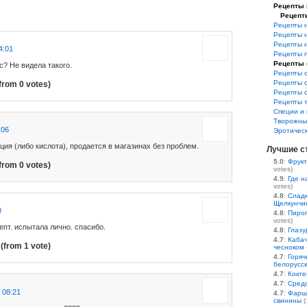
Рецепты 
Рецепт
Рецепты 
Рецепты 
Рецепты 
4:01
Рецепты 
Рецепты 
с? Не видела такого.
Рецепты 
Рецепты 
from 0 votes)
Рецепты 
Рецепты 
Специи и 
Творожны
:06
Эротичес
ция (либо кислота), продается в магазинах без проблем.
Лучшие с
5.0
:
Фрукт
from 0 votes)
votes)
4.9
:
Где н
votes)
4.8
:
Сладк
Щелкунчи
0
4.8
:
Пирог
votes)
пт. испытала лично. спасибо.
4.8
:
Глазу
4.7
:
Кабач
(from 1 vote)
чесноком
4.7
:
Горяч
белорусс
4.7
:
Кокте
4.7
:
Средс
 08:21
4.7
:
Фарш
свинины
(