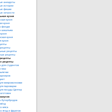
ые анекдоты
ые истории
ые фишки
ые хитрости
ьная кухня
ская кухня
ая кухня
ы фондю
ы шашлыка
 кухня
ская кухня
я кухня
цепты
рецепты
ьные рецепты
ные рецепты
 рецепты
е рецепты
 для студентов
ы каш
выпечки
гарниров
диет
для микроволновки
для пароварки
для посуды Цептер
аготовок
закусок
ы бутербродов
звёзд
из мяса
з ягод и фруктов