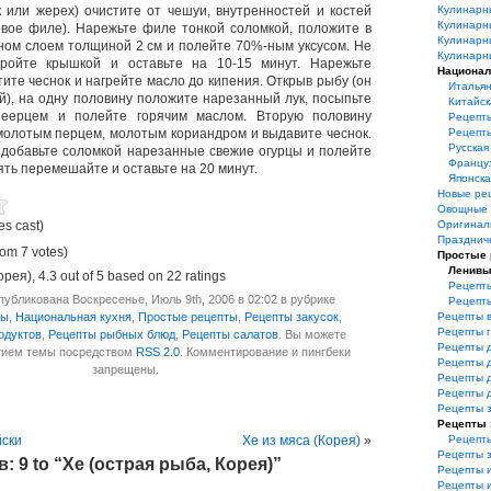
к или жерех) очистите от чешуи, внутренностей и костей
Кулинарн
Кулинарн
овое филе). Нарежьте филе тонкой соломкой, положите в
Кулинарн
ном слоем толщиной 2 см и полейте 70%-ным уксусом. Не
Кулинарн
ройте крышкой и оставьте на 10-15 минут. Нарежьте
Национал
тите чеснок и нагрейте масло до кипения. Открыв рыбу (он
Итальян
й), на одну половину положите нарезанный лук, посыпьте
Китайск
пеерцем и полейте горячим маслом. Вторую половину
Рецепт
олотым перцем, молотым кориандром и выдавите чеснок.
Рецепт
Русская
добавьте соломкой нарезанные свежие огурцы и полейте
Француз
ять перемешайте и оставьте на 20 минут.
Японска
Новые ре
Овощные 
es cast)
Оригинал
Празднич
rom 7 votes)
Простые
Ленивы
орея)
,
4.3
out of
5
based on
22
ratings
Рецепты
убликована Воскресенье, Июль 9th, 2006 в 02:02 в рубрике
Рецепт
ты
,
Национальная кухня
,
Простые рецепты
,
Рецепты закусок
,
Рецепты 
Рецепты 
одуктов
,
Рецепты рыбных блюд
,
Рецепты салатов
. Вы можете
Рецепты 
итием темы посредством
RSS 2.0
. Комментирование и пингбеки
Рецепты 
запрещены.
Рецепты 
Рецепты 
Рецепты з
Рецепты 
йски
Хе из мяса (Корея)
»
Рецепт
Рецепты 
 9 to “Хе (острая рыба, Корея)”
Рецепты 
Рецепты и