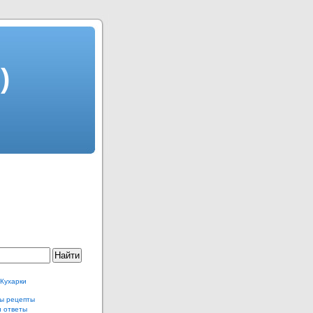
)
 Кухарки
ы рецепты
и ответы