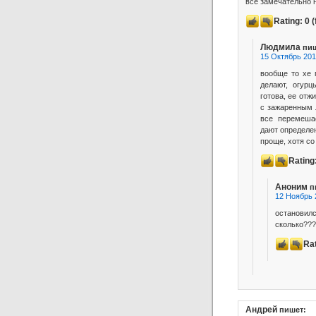
всё замечательно 
Rating:
0
(
Людмила
пиш
15 Октябрь 201
вообще то хе 
делают, огурц
готова, ее от
с зажаренным 
все перемешае
дают определен
проще, хотя со
Rating
Аноним
п
12 Ноябрь 
остановил
сколько???
Ra
Андрей
пишет: