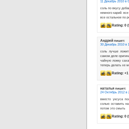
11 Декабрь 2010 в 
соль по вкусу доб
немного карий. все
все остальное по 
Rating:
0
(
Андрей
пишет:
30 Декабрь 2010 в 
соль лучше ложит
самом деле оригин
чайную ложку саха
теперь делать хе м
Rating:
+1
наталья
пишет:
24 Октябрь 2012 в 
вместо уксуса по
солью оставить на
потом это смыть
Rating:
0
(