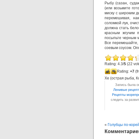
Рыбу (сазан, суда
(или возьмите гот
миску с широким д
перемешивая, нак
соломкой лук, очис
должна стать бело
красным жгучим 
посыпьте черным м
Все перемешайте, 
соевым соусом. Оп
Rating: 4.3/
5
(22 vot
Rating:
+7
(f
Хе (острая рыба, К
Запись была оп
Ленивые рецеп
Рецепты морепр
следить за разв
«
Голубцы по-коре
Комментариев: