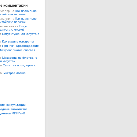
е комментарии
смоляр на
Как правильно
итайские палочки
смоляр на
Как правильно
итайские палочки
Кашевская на
Бигус
капуста с мясом)
на
Бигус (тушёная капуста с
на
Как варить макароны
на
Пряники “Краснодарские”
Микроволновка спасает
на
Макароны по-флотски с
 и капустой
а
Салат из помидоров с
а
Быстрая лапша
ы
кие консультации
одные знакомства
удентов МИИГаиК