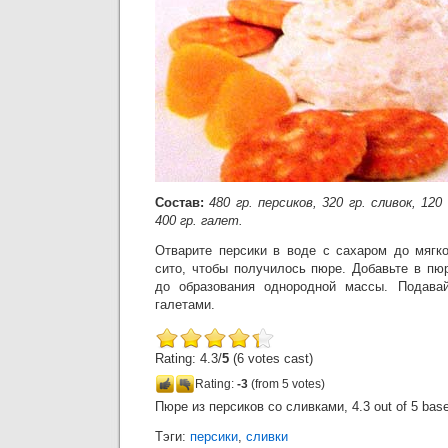
Состав:
480 гр. персиков, 320 гр. сливок, 120
400 гр. галет.
Отварите персики в воде с сахаром до мягко
сито, чтобы получилось пюре. Добавьте в пю
до образования однородной массы. Подава
галетами.
Rating: 4.3/
5
(6 votes cast)
Rating:
-3
(from 5 votes)
Пюре из персиков со сливками
,
4.3
out of
5
bas
Тэги:
персики
,
сливки