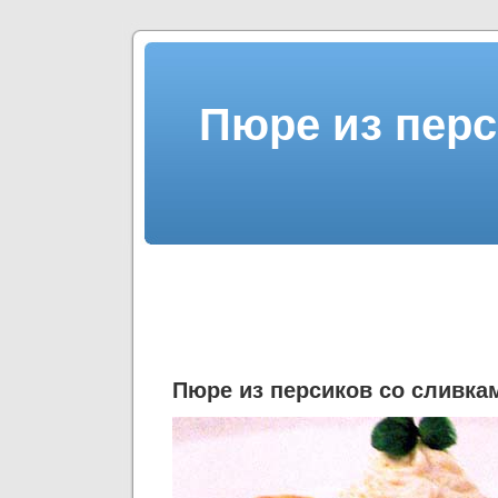
Пюре из перс
Пюре из персиков со сливка