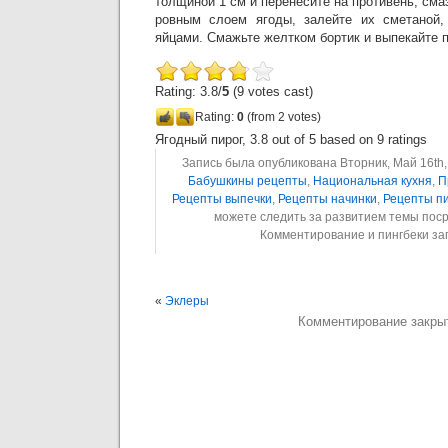
толщиной 1 см и перенесите на противень, см
ровным слоем ягоды, залейте их сметаной,
яйцами. Смажьте желтком бортик и выпекайте п
Rating: 3.8/
5
(9 votes cast)
Rating:
0
(from 2 votes)
Ягодный пирог
,
3.8
out of
5
based on
9
ratings
Запись была опубликована Вторник, Май 16th, 
Бабушкины рецепты
,
Национальная кухня
,
П
Рецепты выпечки
,
Рецепты начинки
,
Рецепты п
можете следить за развитием темы пос
Комментирование и пингбеки з
«
Эклеры
Комментирование закры