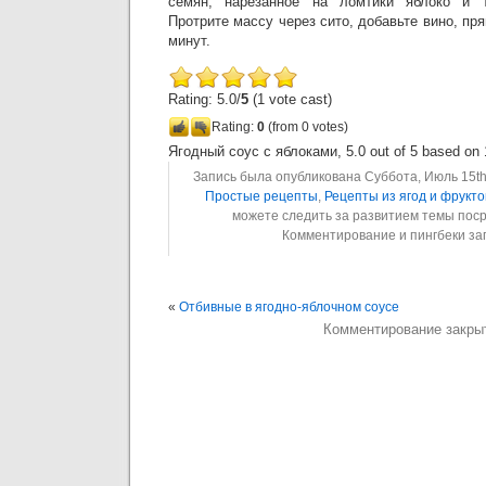
семян, нарезанное на ломтики яблоко и т
Протрите массу через сито, добавьте вино, пря
минут.
Rating: 5.0/
5
(1 vote cast)
Rating:
0
(from 0 votes)
Ягодный соус с яблоками
,
5.0
out of
5
based on
Запись была опубликована Суббота, Июль 15th,
Простые рецепты
,
Рецепты из ягод и фрукто
можете следить за развитием темы пос
Комментирование и пингбеки з
«
Отбивные в ягодно-яблочном соусе
Комментирование закры