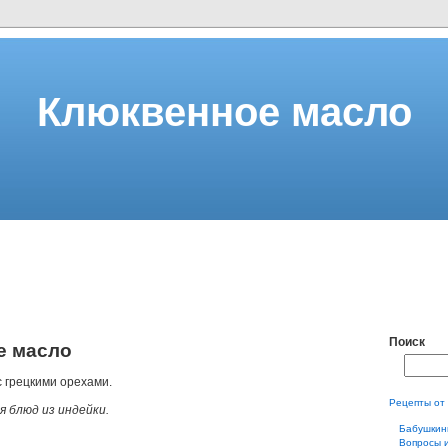
Клюквенное масло
Поиск
е масло
с грецкими орехами.
Рецепты от
 блюд из индейки.
Бабушкин
Вопросы 