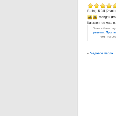
Rating: 5.0/
5
(2 vote
Rating:
0
(fro
Клюквенное масло
Запись была опуб
рецепты
,
Просты
темы посре
«
Медовое масло