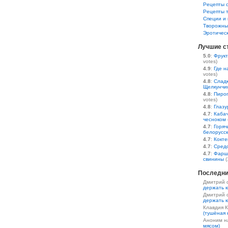
Рецепты 
Рецепты 
Специи и 
Творожны
Эротичес
Лучшие с
5.0
:
Фрукт
votes)
4.9
:
Где н
votes)
4.8
:
Сладк
Щелкунчи
4.8
:
Пирог
votes)
4.8
:
Глазу
4.7
:
Кабач
чесноком
4.7
:
Горяч
белорусс
4.7
:
Кокте
4.7
:
Средс
4.7
:
Фарш
свинины
(
Последни
Дмитрий 
держать к
Дмитрий 
держать к
Клавдия 
(тушёная 
Аноним 
мясом)