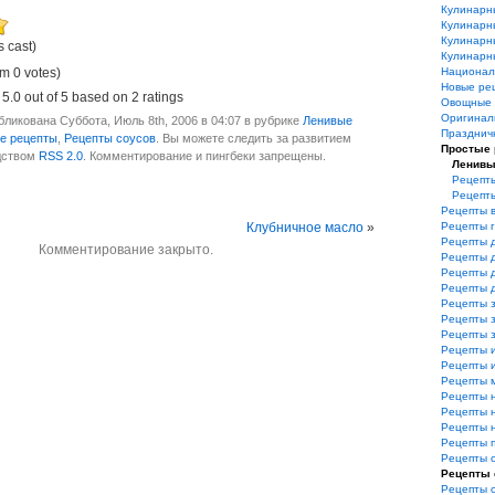
Кулинарн
Кулинарн
Кулинарн
s cast)
Кулинарн
m 0 votes)
Национал
Новые ре
,
5.0
out of
5
based on
2
ratings
Овощные 
Оригинал
ликована Суббота, Июль 8th, 2006 в 04:07 в рубрике
Ленивые
Празднич
е рецепты
,
Рецепты соусов
. Вы можете следить за развитием
Простые
дством
RSS 2.0
. Комментирование и пингбеки запрещены.
Ленивы
Рецепты
Рецепт
Рецепты 
Клубничное масло
»
Рецепты 
Рецепты 
Комментирование закрыто.
Рецепты 
Рецепты 
Рецепты 
Рецепты з
Рецепты з
Рецепты 
Рецепты 
Рецепты и
Рецепты 
Рецепты 
Рецепты 
Рецепты 
Рецепты 
Рецепты 
Рецепты 
Рецепты 