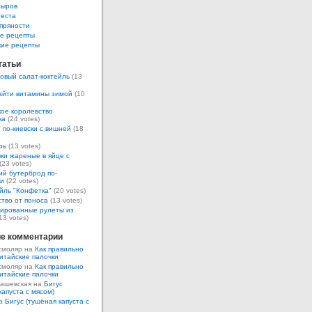
сыров
теста
пряности
е рецепты
кие рецепты
татьи
овый салат-коктейль
(13
айти витамины зимой
(10
ое королевство
ка
(24 votes)
 по-киевски с вишней
(18
рь
(13 votes)
ки жареные в яйце с
(23 votes)
ий бутерброд по-
ки
(22 votes)
йль "Конфетка"
(20 votes)
тво от поноса
(13 votes)
ированные рулеты из
13 votes)
е комментарии
смоляр на
Как правильно
итайские палочки
смоляр на
Как правильно
итайские палочки
Кашевская на
Бигус
капуста с мясом)
на
Бигус (тушёная капуста с