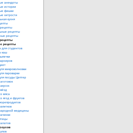
ые анекдоты
ые истории
ые фишки
ые хитрости
ьная кухня
цепты
рецепты
ьные рецепты
ные рецепты
 рецепты
е рецепты
 для студентов
ы каш
выпечки
гарниров
диет
для микроволновки
для пароварки
для посуды Цептер
аготовок
акусок
звёзд
из мяса
з ягод и фруктов
морепродуктов
напитков
народной медицины
начинки
птицы
салатов
соусов
супов