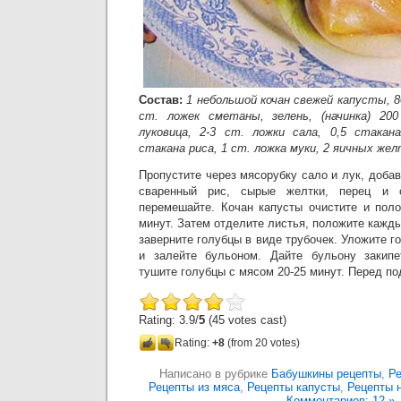
Состав:
1 небольшой кочан свежей капусты, 80
ст. ложек сметаны, зелень, (начинка) 20
луковица, 2-3 ст. ложки сала, 0,5 стакан
стакана риса, 1 ст. ложка муки, 2 яичных желт
Пропустите через мясорубку сало и лук, добав
сваренный рис, сырые желтки, перец и 
перемешайте. Кочан капусты очистите и поло
минут. Затем отделите листья, положите кажды
заверните голубцы в виде трубочек. Уложите г
и залейте бульоном. Дайте бульону закипе
тушите голубцы с мясом 20-25 минут. Перед по
Rating: 3.9/
5
(45 votes cast)
Rating:
+8
(from 20 votes)
Написано в рубрике
Бабушкины рецепты
,
Ре
Рецепты из мяса
,
Рецепты капусты
,
Рецепты 
Комментариев: 12 »