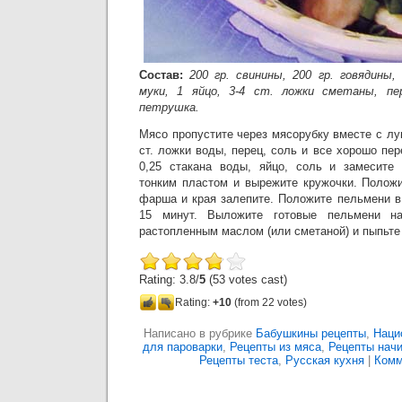
Состав:
200 гр. свинины, 200 гр. говядины,
муки, 1 яйцо, 3-4 ст. ложки сметаны, пер
петрушка.
Мясо пропустите через мясорубку вместе с лу
ст. ложки воды, перец, соль и все хорошо пе
0,25 стакана воды, яйцо, соль и замесите 
тонким пластом и вырежите кружочки. Полож
фарша и края залепите. Положите пельмени в 
15 минут. Выложите готовые пельмени н
растопленным маслом (или сметаной) и пыпьте
Rating: 3.8/
5
(53 votes cast)
Rating:
+10
(from 22 votes)
Написано в рубрике
Бабушкины рецепты
,
Наци
для пароварки
,
Рецепты из мяса
,
Рецепты начи
Рецепты теста
,
Русская кухня
|
Комм