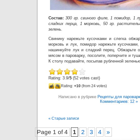
Состав:
300 гр. свиного филе, 1 помидор, 1 
сладких перца, 1 морковь, 50 гр. раститель
зелень.
Свинину нарежьте кусочками и слегка обжар
морковь и лук, помидор нарежьте кусочками,
нашинкуйте лук и сладкий перец. Обжарьте 
мясом в пароварку, посолите, поперчите и туш
К столу подавайте, посыпав рубленной зелень
Rating: 3.9/
5
(52 votes cast)
Rating:
+10
(from 24 votes)
Написано в рубрике
Рецепты для паровар
Комментариев: 12 »
« Старые записи
Page 1 of 4
1
2
3
4
»