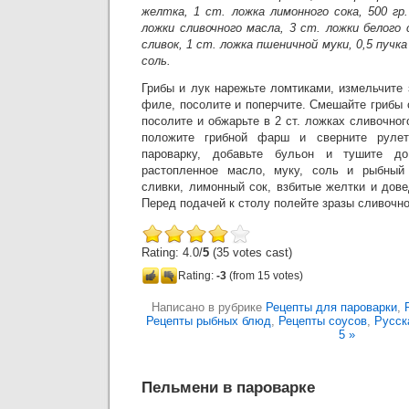
желтка, 1 ст. ложка лимонного сока, 500 гр
ложки сливочного масла, 3 ст. ложки белого 
сливок, 1 ст. ложка пшеничной муки, 0,5 пучк
соль.
Грибы и лук нарежьте ломтиками, измельчите
филе, посолите и поперчите. Смешайте грибы 
посолите и обжарьте в 2 ст. ложках сливочно
положите грибной фарш и сверните руле
пароварку, добавьте бульон и тушите до
растопленное масло, муку, соль и рыбный 
сливки, лимонный сок, взбитые желтки и дове
Перед подачей к столу полейте зразы сливочн
Rating: 4.0/
5
(35 votes cast)
Rating:
-3
(from 15 votes)
Написано в рубрике
Рецепты для пароварки
,
Рецепты рыбных блюд
,
Рецепты соусов
,
Русск
5 »
Пельмени в пароварке