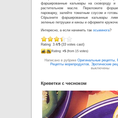
фаршированные кальмары на сковороду и 
растительном масле. Переложите форш
пароварку, залейте томатным соусом и готовь
Сбрызните фаршированные кальмары лимо
зеленью петрушки и кинзы и оформите кружоч
Интересно, а если начинить так
осьминога
?
Rating: 3.4/
5
(33 votes cast)
Rating:
+5
(from 15 votes)
Написано в рубрике
Оригинальные рецепты
,
Рецепты морепродуктов
,
Эротические ре
выключены
Креветки с чесноком