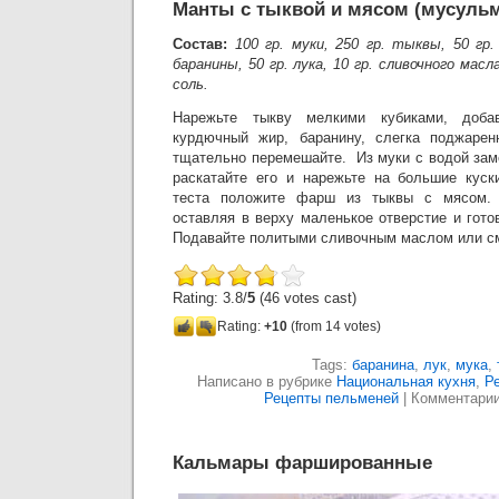
Манты с тыквой и мясом (мусульм
Состав:
100 гр. муки, 250 гр. тыквы, 50 гр.
баранины, 50 гр. лука, 10 гр. сливочного масл
соль.
Нарежьте тыкву мелкими кубиками, доба
курдючный жир, баранину, слегка поджарен
тщательно перемешайте. Из муки с водой заме
раскатайте его и нарежьте на большие куск
теста положите фарш из тыквы с мясом. 
оставляя в верху маленькое отверстие и готов
Подавайте политыми сливочным маслом или с
Rating: 3.8/
5
(46 votes cast)
Rating:
+10
(from 14 votes)
Tags:
баранина
,
лук
,
мука
,
Написано в рубрике
Национальная кухня
,
Р
Рецепты пельменей
|
Комментари
Кальмары фаршированные