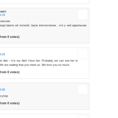
шет:
1:15
класная
редставить её полной, такое впечатление , что у неё идеальная
.
from 0 votes)
9:29
er diet – it is my diet/ I love her. Probably, we can see her in
e are waiting that you meet us. We love you so much.
from 0 votes)
9:30
 супер
from 0 votes)