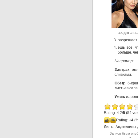
вводятся з
разрешает 
ешь все, ч
больше, че
Например:
Завтрак:
омл
сливками.
Обед:
бифште
листьев сала
Ужин:
жареный
Rating: 4.2/
5
(54 vot
Rating:
+4
(f
Диета Анджелины 
Запись была опуб