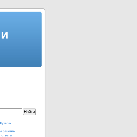
ли
 Кухарки
ы рецепты
и ответы