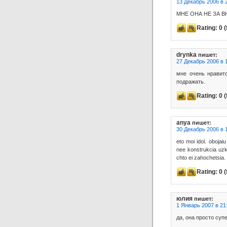
13 Декабрь 2006 в 
МНЕ ОНА НЕ ЗА 
Rating:
0
(
drynka
пишет:
27 Декабрь 2006 в 
мне очень нравитс
подражать.
Rating:
0
(
anya
пишет:
30 Декабрь 2006 в 
eto moi idol. obojai
nee konstrukcia uz
chto ei zahochetsia.
Rating:
0
(
юлия
пишет:
1 Январь 2007 в 21
да, она просто супе