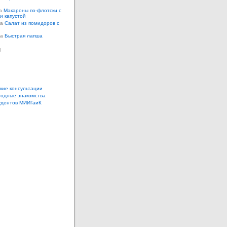
на
Макароны по-флотски с
 и капустой
а
Салат из помидоров с
а
Быстрая лапша
ы
кие консультации
одные знакомства
удентов МИИГаиК