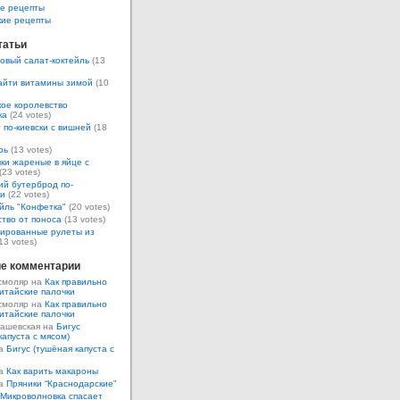
е рецепты
кие рецепты
татьи
овый салат-коктейль
(13
айти витамины зимой
(10
ое королевство
ка
(24 votes)
 по-киевски с вишней
(18
рь
(13 votes)
ки жареные в яйце с
(23 votes)
ий бутерброд по-
ки
(22 votes)
йль "Конфетка"
(20 votes)
тво от поноса
(13 votes)
ированные рулеты из
13 votes)
е комментарии
смоляр на
Как правильно
итайские палочки
смоляр на
Как правильно
итайские палочки
Кашевская на
Бигус
капуста с мясом)
на
Бигус (тушёная капуста с
на
Как варить макароны
на
Пряники “Краснодарские”
Микроволновка спасает