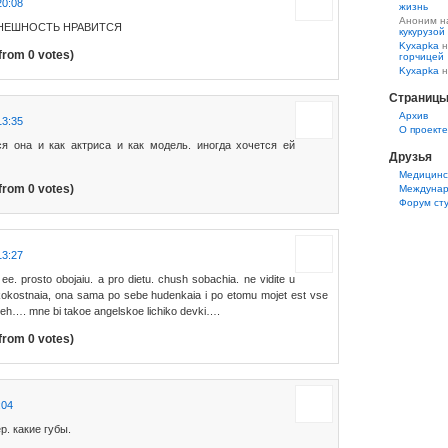
20:08
жизнь
Аноним 
ВНЕШНОСТЬ НРАВИТСЯ
кукурузой
Kyxapka
н
from 0 votes)
горчицей
Kyxapka
н
Страниц
Aрхив
13:35
О проекте
я она и как актриса и как модель. иногда хочется ей
Друзья
Медицинс
from 0 votes)
Междунар
Форум ст
13:27
u ee. prosto obojaiu. a pro dietu. chush sobachia. ne vidite u
kokostnaia, ona sama po sebe hudenkaia i po etomu mojet est vse
 eh…. mne bi takoe angelskoe lichiko devki….
from 0 votes)
:04
р. какие губы.