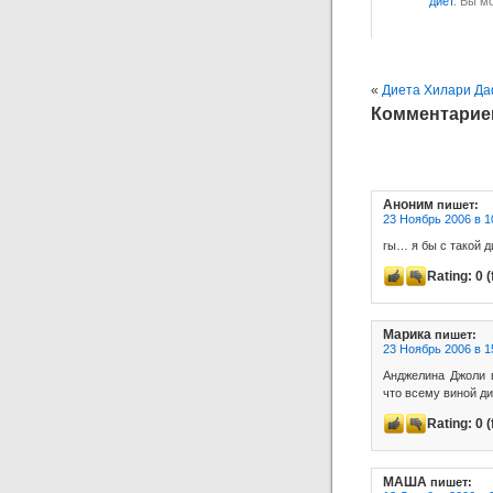
диет
. Вы м
«
Диета Хилари Д
Комментариев
Аноним
пишет:
23 Ноябрь 2006 в 1
гы… я бы с такой 
Rating:
0
(
Марика
пишет:
23 Ноябрь 2006 в 1
Анджелина Джоли 
что всему виной д
Rating:
0
(
МАША
пишет: