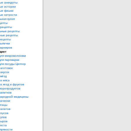
ые анекдоты
ые истории
ые фишки
ые хитрости
ьная кухня
цепты
рецепты
ьные рецепты
ные рецепты
рецепты
выпечки
гарниров
диет
для микроволновки
для пароварки
для посуды Цептер
аготовок
акусок
звёзд
из мяса
з ягод и фруктов
морепродуктов
напитков
народной медицины
начинки
птицы
салатов
соусов
супов
сыров
теста
пряности