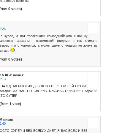
иета вовсе помогла:)
from 0 votes)
0:26
 в курсе, а вот тараканами комбоджийского сынишку
аренные тараканы – лакомство!!! (видимо, в том климате
вырасти и откормится, а может даже с людьми не живут из
енными
)
from 0 votes)
КА КБР
пишет:
8:13
ОНА ИДЕАЛ МНОГИХ ДЕВОК.НО НЕ СТОИТ ЕЙ ОСОБО
КАЖДАЯ ИЗ НАС ПО СВОЕМУ КРАСИВА.ТЁЛКИ НЕ ПАДАЙТЕ
ТО СУПЕР.
(from 1 vote)
АМ
пишет:
0:40
ОСТО СУПЕР И БЕЗ ВСЯКИХ ДИЕТ. Я ВАС ВСЕХ И БЕЗ