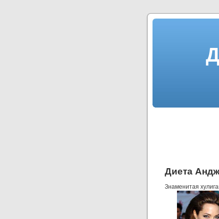
Д
Диета Анд
Знаменитая хулига