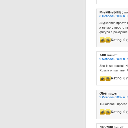
М@нД@рНк@
пи
8 Февраль 2007 в 0
Анджелина просто 
я не могу просто п
фигура с рождения
Rating:
0
(
Ann
пишет:
9 Февраль 2007 в 0
She is so beutiful. H
Russia on summer. W
Rating:
0
(
Oles
пишет:
9 Февраль 2007 в 0
Ты клевая , просто
Rating:
0
(
Джулия
пишет: