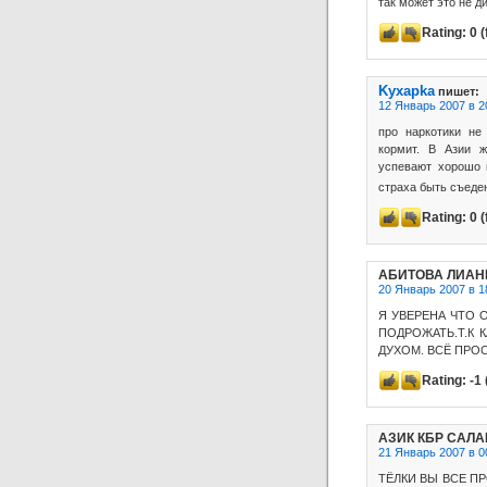
так может это не д
Rating:
0
(
Kyxapka
пишет:
12 Январь 2007 в 2
про наркотики не
кормит. В Азии ж
успевают хорошо 
страха быть съед
Rating:
0
(
АБИТОВА ЛИАН
20 Январь 2007 в 1
Я УВЕРЕНА ЧТО 
ПОДРОЖАТЬ.Т.К 
ДУХОМ. ВСЁ ПРОС
Rating:
-1
АЗИК КБР САЛ
21 Январь 2007 в 0
ТЁЛКИ ВЫ ВСЕ ПР