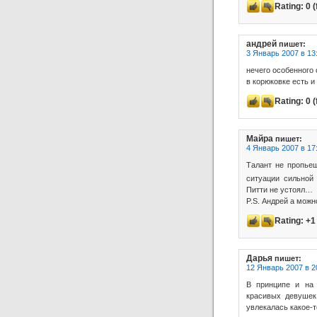
Rating:
0
(
андрей
пишет:
3 Январь 2007 в 13
нечего особенного
в корюковке есть 
Rating:
0
(
Майра
пишет:
4 Январь 2007 в 17
Талант не пропье
ситуации сильной
Питти не устоял…
P.S. Андрей а можн
Rating:
+1
Дарья
пишет:
12 Январь 2007 в 2
В принципе и на
красивых девушек
увлекалась какое-