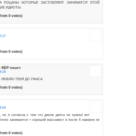
А ПОЦАНЫ КОТОРЫЕ ЗАСТОВЛЯЮТ ЗАНИМАТСЯ ЭТОЙ
ИЕ ИДИОТЫ.
from 0 votes)
0:17
from 0 votes)
- КБР
пишет:
8:19
– ЛЮБЛЮ ТЕБЯ ДО УЖАСА
from 0 votes)
3:04
, но я согласна с тем что джоли диеты не нужны! вот
точно занимается + хороший массажист и после 6 наверно не
from 0 votes)