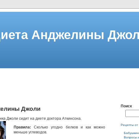
иета Анджелины Джо
Поиск
желины Джоли
нка Джоли сидит на диете доктора Аткинсона.
Рецепты от
Правила:
Сколько угодно белков и как можно
меньше углеводов.
Бабушкин
Вопросы 