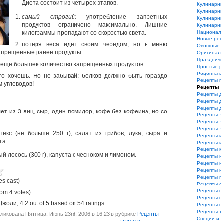
Диета состоит из четырех этапов.
Кулинарн
Кулинарн
самый строгий:
употребление запретных
Кулинарн
продуктов ограничено максимально. Лишние
Кулинарн
килограммы пропадают со скоростью света.
Национал
Новые ре
потеря веса идет своим чередом, но в меню
Овощные 
апрещенные ранее продукты.
Оригинал
Празднич
еще большее количество запрещенных продуктов.
Простые 
Рецепты 
то хочешь. Но не забывай: белков должно быть гораздо
Рецепты 
м углеводов!
Рецепты 
Рецепты 
Рецепты 
Рецепты 
ет из 3 яиц, сыр, один помидор, кофе без кофеина, но со
Рецепты з
Рецепты з
Рецепты 
кс (не больше 250 г), салат из грибов, лука, сыра и
Рецепты 
та.
Рецепты и
Рецепты 
 лосось (300 г), капуста с чесноком и лимоном.
Рецепты 
Рецепты 
Рецепты 
Рецепты 
es cast)
Рецепты 
Рецепты 
rom 4 votes)
Рецепты 
Джоли
,
4.2
out of
5
based on
54
ratings
Рецепты 
Рецепты 
ликована Пятница, Июнь 23rd, 2006 в 16:23 в рубрике
Рецепты
Специи и 