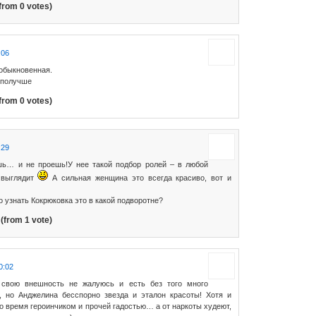
from 0 votes)
:06
 обыкновенная.
и получше
from 0 votes)
:29
шь… и не проешь!У нее такой подбор ролей – в любой
 выглядит
А сильная женщина это всегда красиво, вот и
о узнать Кокрюковка это в какой подворотне?
(from 1 vote)
0:02
 свою внешность не жалуюсь и есть без того много
, но Анджелина бесспорно звезда и эталон красоты! Хотя и
то время героинчиком и прочей гадостью… а от наркоты худеют,