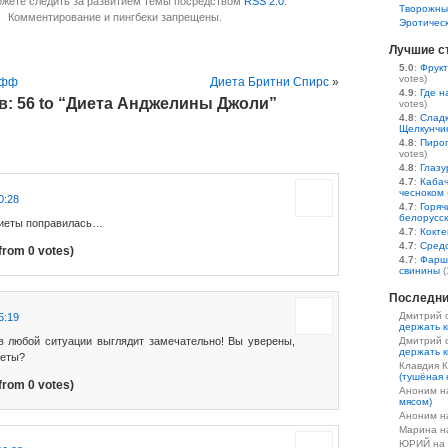
ожете следить за развитием темы посредством
RSS 2.0
.
Творожны
Комментирование и пингбеки запрещены.
Эротичес
Лучшие с
5.0
:
Фрукт
votes)
афф
Диета Бритни Спирс
»
4.9
:
Где н
: 56 to “Диета Анджелины Джоли”
votes)
4.8
:
Сладк
Щелкунчи
4.8
:
Пирог
votes)
4.8
:
Глазу
4.7
:
Кабач
чесноком
0:28
4.7
:
Горяч
белорусс
диеты поправилась…
4.7
:
Кокте
4.7
:
Средс
from 0 votes)
4.7
:
Фарш
свинины
(
Последни
Дмитрий 
5:19
держать к
в любой ситуации выглядит замечательно! Вы уверены,
Дмитрий 
держать к
иеты?
Клавдия 
(тушёная 
from 0 votes)
Аноним 
мясом)
Аноним 
Марина 
ЮРИЙ на