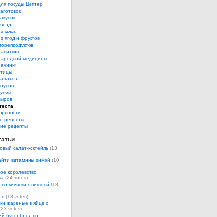
для посуды Цептер
аготовок
акусок
звёзд
из мяса
з ягод и фруктов
морепродуктов
напитков
народной медицины
начинки
птицы
салатов
соусов
супов
сыров
теста
пряности
е рецепты
кие рецепты
татьи
овый салат-коктейль
(13
айти витамины зимой
(10
ое королевство
ка
(24 votes)
 по-киевски с вишней
(18
рь
(13 votes)
ки жареные в яйце с
(23 votes)
ий бутерброд по-