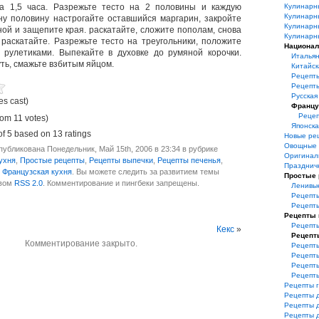
а 1,5 часа. Разрежьте тесто на 2 половины и каждую
Кулинарн
Кулинарн
ну половину настрогайте оставшийся маргарин, закройте
Кулинарн
ной и защепите края. раскатайте, сложите пополам, снова
Кулинарн
раскатайте. Разрежьте тесто на треугольники, положите
Национал
 рулетиками. Выпекайте в духовке до румяной корочки.
Итальян
ть, смажьте взбитым яйцом.
Китайск
Рецепт
Рецепт
Русская
es cast)
Францу
Рецеп
rom 11 votes)
Японска
of
5
based on
13
ratings
Новые ре
Овощные 
убликована Понедельник, Май 15th, 2006 в 23:34 в рубрике
Оригинал
ухня
,
Простые рецепты
,
Рецепты выпечки
,
Рецепты печенья
,
Празднич
,
Французская кухня
. Вы можете следить за развитием темы
Простые
твом
RSS 2.0
. Комментирование и пингбеки запрещены.
Ленивы
Рецепты
Рецепт
Рецепты
Рецепты
Кекс
»
Рецепт
Комментирование закрыто.
Рецепты
Рецепты
Рецепты
Рецепт
Рецепты 
Рецепты 
Рецепты 
Рецепты 