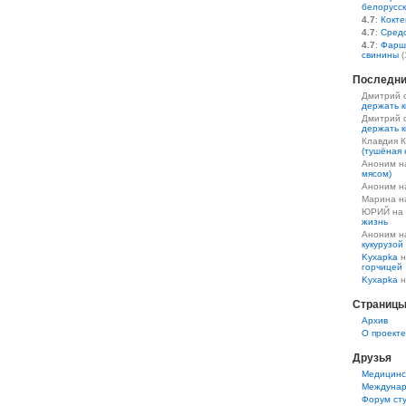
белорусс
4.7
:
Кокте
4.7
:
Средс
4.7
:
Фарш
свинины
(
Последни
Дмитрий 
держать к
Дмитрий 
держать к
Клавдия 
(тушёная 
Аноним 
мясом)
Аноним 
Марина 
ЮРИЙ на
жизнь
Аноним 
кукурузой
Kyxapka
н
горчицей
Kyxapka
н
Страниц
Aрхив
О проекте
Друзья
Медицинс
Междунар
Форум ст