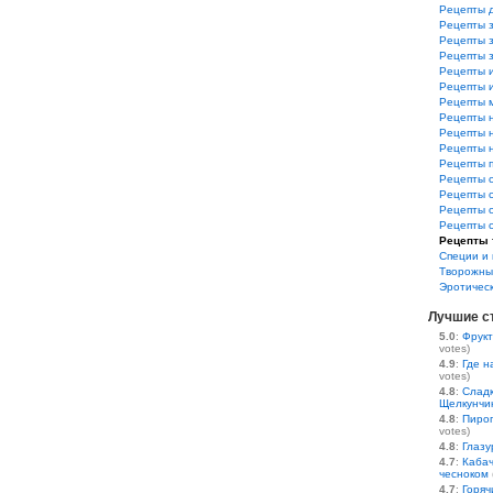
Рецепты 
Рецепты з
Рецепты з
Рецепты 
Рецепты 
Рецепты и
Рецепты 
Рецепты 
Рецепты 
Рецепты 
Рецепты 
Рецепты 
Рецепты 
Рецепты 
Рецепты 
Рецепты 
Специи и 
Творожны
Эротичес
Лучшие с
5.0
:
Фрукт
votes)
4.9
:
Где н
votes)
4.8
:
Сладк
Щелкунчи
4.8
:
Пирог
votes)
4.8
:
Глазу
4.7
:
Кабач
чесноком
4.7
:
Горяч