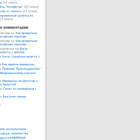
ки
(22 votes)
йль "Конфетка"
(20 votes)
тво от поноса
(13 votes)
ированные рулеты из
13 votes)
е комментарии
смоляр на
Как правильно
итайские палочки
смоляр на
Как правильно
итайские палочки
Кашевская на
Бигус
капуста с мясом)
на
Бигус (тушёная капуста с
на
Как варить макароны
на
Пряники “Краснодарские”
Микроволновка спасает
на
Макароны по-флотски с
 и капустой
а
Салат из помидоров с
а
Быстрая лапша
ы
кие консультации
одные знакомства
удентов МИИГаиК