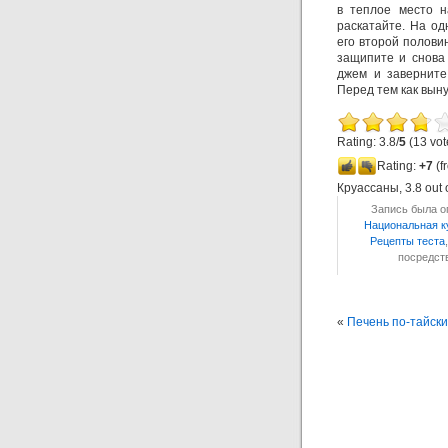
в теплое место н
раскатайте. На од
его второй полови
защипите и снова 
джем и заверните
Перед тем как выну
Rating: 3.8/
5
(13 vot
Rating:
+7
(f
Круассаны
,
3.8
out 
Запись была оп
Национальная к
Рецепты теста
посредс
«
Печень по-тайски