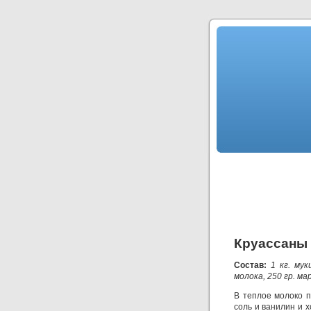
Круассаны
Состав:
1 кг. мук
молока, 250 гр. ма
В теплое молоко п
соль и ванилин и х