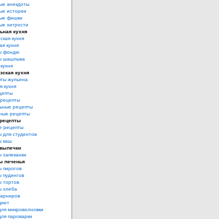
ые анекдоты
ые истории
ые фишки
ые хитрости
ьная кухня
ская кухня
ая кухня
ы фондю
ы шашлыка
 кухня
зская кухня
ты жульена
я кухня
цепты
рецепты
ьные рецепты
ные рецепты
 рецепты
е рецепты
 для студентов
ы каш
 выпечки
 запеканки
ы печенья
 пирогов
 пудингов
 тортов
ы хлеба
гарниров
диет
для микроволновки
для пароварки