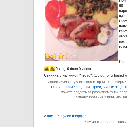
При
60 
нар
сде
ка
поп
кар
обжа
рас
гото
Ratin
Rating:
0
(from 0 votes)
Свинина с начинкой "песто"
,
3.5
out of
5
based 
Запись была опубликована Вторник, Сентябрь 5th
Оригинальные рецепты
,
Праздничные рецеп
можете следить за развитием темы пос
Комментирование и пингбеки з
«
Диета Клаудии Шиффер
Комментирование закры