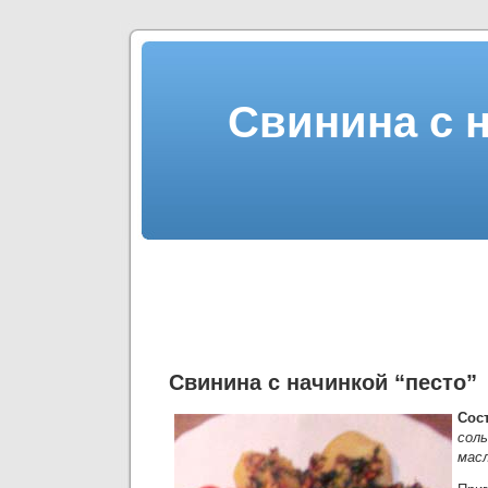
Свинина с н
Свинина с начинкой “песто”
Сос
сол
масл