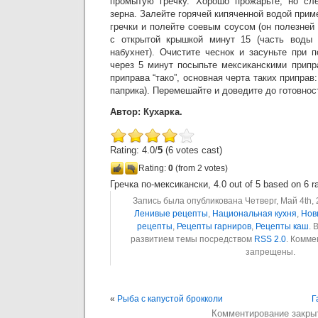
промытую гречку. Хорошо прожарьте, но сле
зерна. Залейте горячей кипяченной водой прим
гречки и полейте соевым соусом (он полезней
с открытой крышкой минут 15 (часть воды 
набухнет). Очистите чеснок и засуньте при 
через 5 минут посыпьте мексиканскими припр
приправа “тако”, основная черта таких приправ
паприка). Перемешайте и доведите до готовнос
Автор: Кухарка.
Rating: 4.0/
5
(6 votes cast)
Rating:
0
(from 2 votes)
Гречка по-мексикански
,
4.0
out of
5
based on
6
ra
Запись была опубликована Четверг, Май 4th, 
Ленивые рецепты
,
Национальная кухня
,
Нов
рецепты
,
Рецепты гарниров
,
Рецепты каш
. 
развитием темы посредством
RSS 2.0
. Комме
запрещены.
«
Рыба с капустой брокколи
Г
Комментирование закры