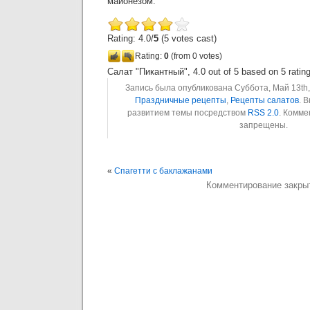
майонезом.
Rating: 4.0/
5
(5 votes cast)
Rating:
0
(from 0 votes)
Салат "Пикантный"
,
4.0
out of
5
based on
5
ratin
Запись была опубликована Суббота, Май 13th, 
Праздничные рецепты
,
Рецепты салатов
. 
развитием темы посредством
RSS 2.0
. Комме
запрещены.
«
Спагетти с баклажанами
Комментирование закры