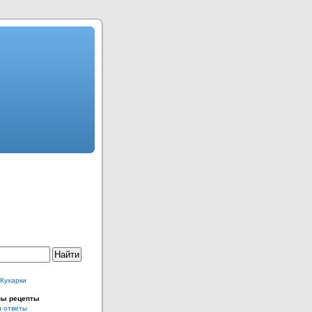
 Кухарки
ны рецепты
и ответы