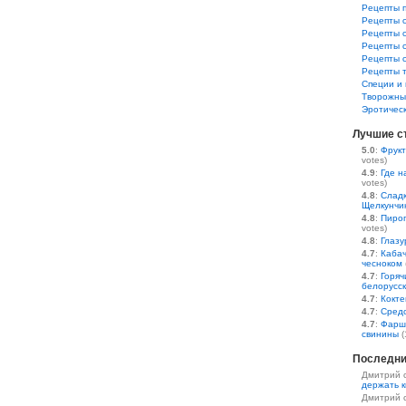
Рецепты 
Рецепты 
Рецепты 
Рецепты 
Рецепты 
Рецепты 
Специи и 
Творожны
Эротичес
Лучшие с
5.0
:
Фрукт
votes)
4.9
:
Где н
votes)
4.8
:
Сладк
Щелкунчи
4.8
:
Пирог
votes)
4.8
:
Глазу
4.7
:
Кабач
чесноком
4.7
:
Горяч
белорусс
4.7
:
Кокте
4.7
:
Средс
4.7
:
Фарш
свинины
(
Последни
Дмитрий 
держать к
Дмитрий 