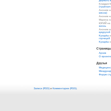
держать к
Клавдия 
(тушёная 
Аноним 
мясом)
Аноним 
Марина 
ЮРИЙ на
жизнь
Аноним 
кукурузой
Kyxapka
н
горчицей
Kyxapka
н
Страниц
Aрхив
О проекте
Друзья
Медицинс
Междунар
Форум ст
Записи (RSS)
и
Комментарии (RSS)
.