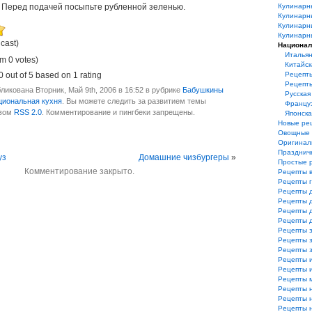
. Перед подачей посыпьте рубленной зеленью.
Кулинарн
Кулинарн
Кулинарн
Кулинарн
 cast)
Национал
Итальян
m 0 votes)
Китайск
0
out of
5
based on
1
rating
Рецепт
Рецепт
ликована Вторник, Май 9th, 2006 в 16:52 в рубрике
Бабушкины
Русская
циональная кухня
. Вы можете следить за развитием темы
Француз
твом
RSS 2.0
. Комментирование и пингбеки запрещены.
Японска
Новые ре
Овощные 
Оригинал
Празднич
уз
Домашние чизбургеры
»
Простые 
Комментирование закрыто.
Рецепты 
Рецепты 
Рецепты 
Рецепты 
Рецепты 
Рецепты 
Рецепты з
Рецепты з
Рецепты 
Рецепты 
Рецепты и
Рецепты 
Рецепты 
Рецепты 
Рецепты 