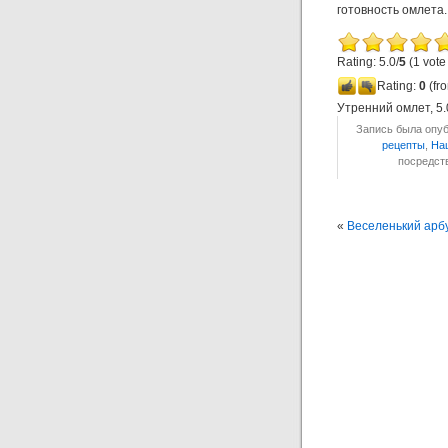
готовность омлета
Rating: 5.0/
5
(1 vote
Rating:
0
(fro
Утренний омлет
,
5.
Запись была опуб
рецепты
,
На
посредс
«
Веселенький арб