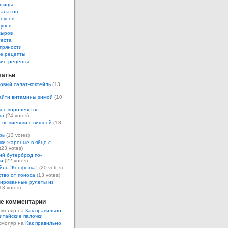
птицы
салатов
соусов
супов
сыров
теста
пряности
е рецепты
кие рецепты
татьи
овый салат-коктейль
(13
айти витамины зимой
(10
ое королевство
ка
(24 votes)
 по-киевски с вишней
(18
рь
(13 votes)
ки жареные в яйце с
(23 votes)
ий бутерброд по-
ки
(22 votes)
йль "Конфетка"
(20 votes)
тво от поноса
(13 votes)
ированные рулеты из
13 votes)
е комментарии
смоляр на
Как правильно
итайские палочки
смоляр на
Как правильно