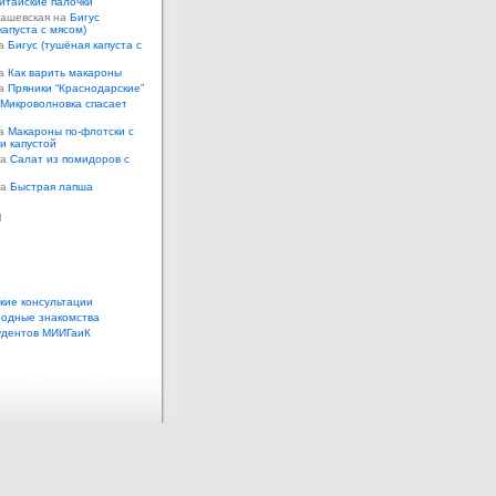
итайские палочки
Кашевская на
Бигус
капуста с мясом)
на
Бигус (тушёная капуста с
на
Как варить макароны
на
Пряники “Краснодарские”
Микроволновка спасает
на
Макароны по-флотски с
 и капустой
а
Салат из помидоров с
а
Быстрая лапша
ы
кие консультации
одные знакомства
удентов МИИГаиК