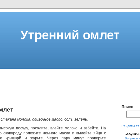
Утренний омлет
Поиск
млет
3 стакана молока, сливочное масло, соль, зелень.
Рецепты от
ысокую посуду, посолите, влейте молоко и взбейте. На
ю сковороду положите немного масла и вылейте яйца с
Бабушки
те крышкрй и жарьте. Через пару минут проверьте
Вопросы 