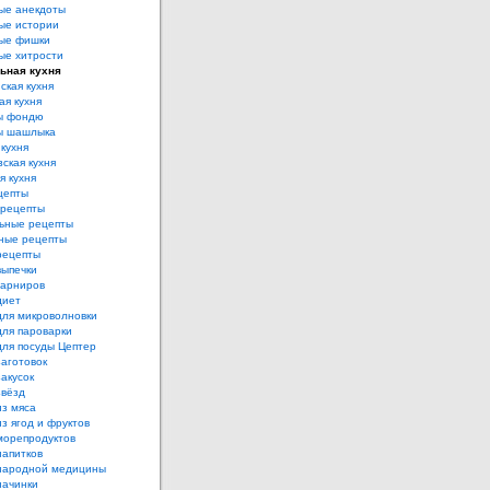
ые анекдоты
ые истории
ые фишки
ые хитрости
ьная кухня
ская кухня
ая кухня
ы фондю
ы шашлыка
 кухня
ская кухня
я кухня
цепты
рецепты
ьные рецепты
ные рецепты
рецепты
выпечки
гарниров
диет
для микроволновки
для пароварки
для посуды Цептер
аготовок
акусок
звёзд
из мяса
з ягод и фруктов
морепродуктов
напитков
народной медицины
начинки