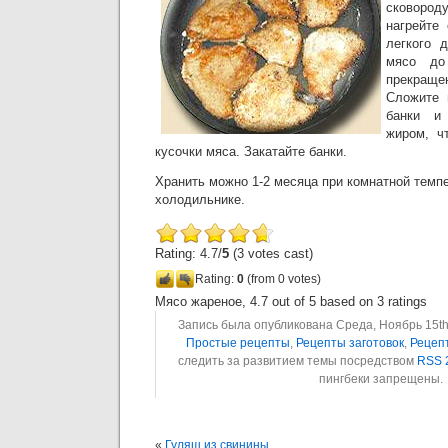
сковород
нагрейте
легкого 
мясо до
прекращ
Сложите 
банки и
жиром, ч
кусочки мяса. Закатайте банки.
Хранить можно 1-2 месяца при комнатной темпе
холодильнике.
Rating: 4.7/
5
(3 votes cast)
Rating:
0
(from 0 votes)
Мясо жареное
,
4.7
out of
5
based on
3
ratings
Запись была опубликована Среда, Ноябрь 15th,
Простые рецепты
,
Рецепты заготовок
,
Рецеп
следить за развитием темы посредством
RSS 
пингбеки запрещены.
«
Гуляш из свинины