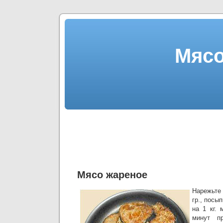
Мясо
Мясо жареное
Нарежьте 
гр., посы
на 1 кг. 
минут п