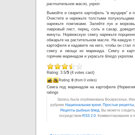
растительное масло, укроп.
Вымойте и сварите картофель “в мундире” и п
Очистите и нарежьте толстыми полукольцами 
нарежьте ломтиками. Залейте лук и морковь
лавровый лист, перец, соль и сахар, доведи
минуты. Норвежскую семгу нарежьте порционн
обжарьте на растительном масле. На каждую 
картофеля и надавите на него, чтобы он стал 
семгу и овощи из маринада. Семгу и карт
горячим маринадом и украсьте блюдо укропом.
Rating: 3.5/
5
(4 votes cast)
Rating:
0
(from 0 votes)
Семга под маринадом на картофеле (Норвегия
ratings
Запись была опубликована Воскресенье, Июль
рубрике
Национальная кухня
,
Простые рецепты
Рецепты рыбных блюд
. Вы можете следит
посредством
RSS 2.0
. Комментирование и 