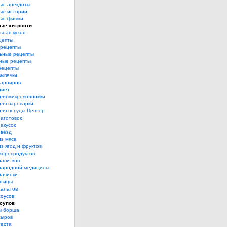
ые анекдоты
ые истории
ые фишки
ые хитрости
ьная кухня
цепты
рецепты
ьные рецепты
ные рецепты
рецепты
выпечки
гарниров
диет
для микроволновки
для пароварки
для посуды Цептер
аготовок
акусок
звёзд
из мяса
з ягод и фруктов
морепродуктов
напитков
народной медицины
начинки
птицы
салатов
соусов
супов
ы борща
сыров
теста