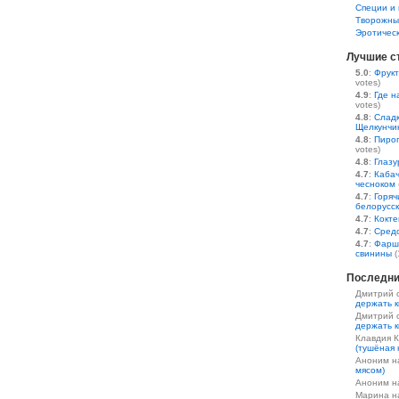
Специи и 
Творожны
Эротичес
Лучшие с
5.0
:
Фрукт
votes)
4.9
:
Где н
votes)
4.8
:
Сладк
Щелкунчи
4.8
:
Пирог
votes)
4.8
:
Глазу
4.7
:
Кабач
чесноком
4.7
:
Горяч
белорусс
4.7
:
Кокте
4.7
:
Средс
4.7
:
Фарш
свинины
(
Последни
Дмитрий 
держать к
Дмитрий 
держать к
Клавдия 
(тушёная 
Аноним 
мясом)
Аноним 
Марина 