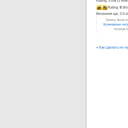
Rating: 3.0/
5
(3 vote
Rating:
0
(fro
Весенние щи
,
3.0
ou
Запись была оп
Кулинарные хит
посредс
«
Как сделать не го