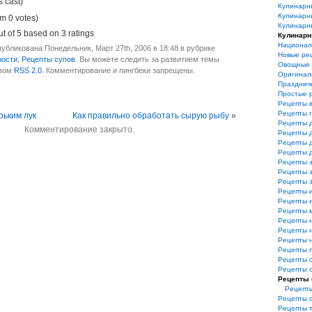
s cast)
Кулинарн
Кулинарн
m 0 votes)
Кулинарн
t of
5
based on
3
ratings
Кулинарн
Национал
убликована Понедельник, Март 27th, 2006 в 18:48 в рубрике
Новые ре
рости
,
Рецепты супов
. Вы можете следить за развитием темы
Овощные 
твом
RSS 2.0
. Комментирование и пингбеки запрещены.
Оригинал
Празднич
Простые 
Рецепты 
Рецепты 
рьким лук
Как правильно обработать сырую рыбу
»
Рецепты 
Комментирование закрыто.
Рецепты 
Рецепты 
Рецепты 
Рецепты з
Рецепты з
Рецепты 
Рецепты 
Рецепты и
Рецепты 
Рецепты 
Рецепты 
Рецепты 
Рецепты 
Рецепты 
Рецепты 
Рецепты 
Рецепт
Рецепты 
Рецепты 