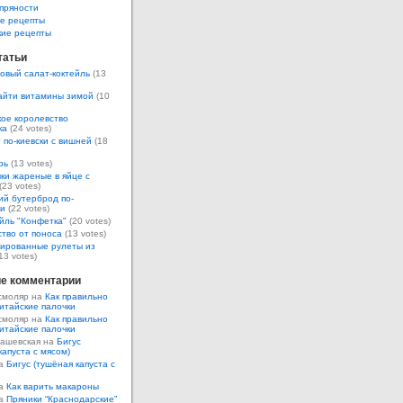
пряности
е рецепты
кие рецепты
татьи
овый салат-коктейль
(13
айти витамины зимой
(10
ое королевство
ка
(24 votes)
 по-киевски с вишней
(18
рь
(13 votes)
ки жареные в яйце с
(23 votes)
ий бутерброд по-
ки
(22 votes)
йль "Конфетка"
(20 votes)
тво от поноса
(13 votes)
ированные рулеты из
13 votes)
е комментарии
смоляр на
Как правильно
итайские палочки
смоляр на
Как правильно
итайские палочки
Кашевская на
Бигус
капуста с мясом)
на
Бигус (тушёная капуста с
на
Как варить макароны
на
Пряники “Краснодарские”