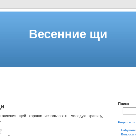
Весенние щи
Поиск
щи
товления щей хорошо использовать молодую крапиву,
.
Рецепты от
Бабушкин
Вопросы 