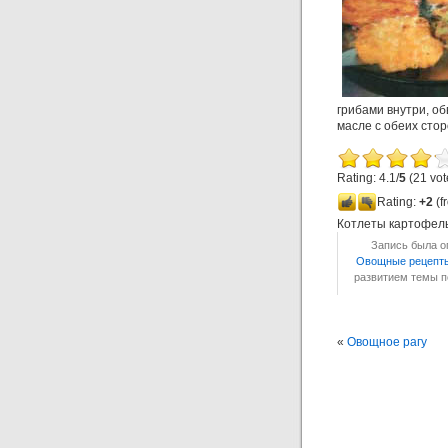
грибами внутри, об
масле с обеих стор
Rating: 4.1/
5
(21 vot
Rating:
+2
(f
Котлеты картофел
Запись была оп
Овощные рецепт
развитием темы 
«
Овощное рагу