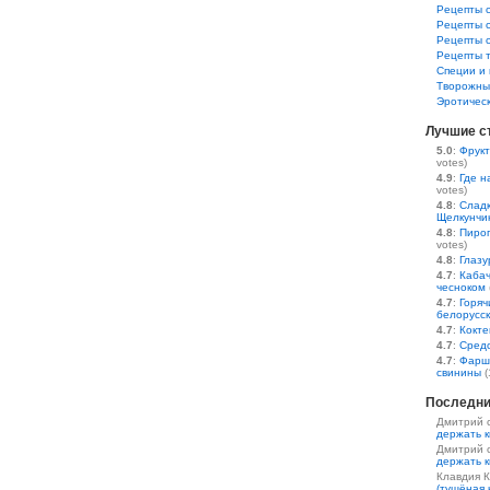
Рецепты 
Рецепты 
Рецепты 
Рецепты 
Специи и 
Творожны
Эротичес
Лучшие с
5.0
:
Фрукт
votes)
4.9
:
Где н
votes)
4.8
:
Сладк
Щелкунчи
4.8
:
Пирог
votes)
4.8
:
Глазу
4.7
:
Кабач
чесноком
4.7
:
Горяч
белорусс
4.7
:
Кокте
4.7
:
Средс
4.7
:
Фарш
свинины
(
Последни
Дмитрий 
держать к
Дмитрий 
держать к
Клавдия 
(тушёная 