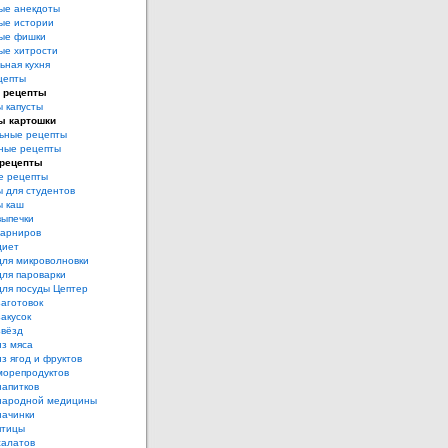
ые анекдоты
ые истории
ые фишки
ые хитрости
ьная кухня
цепты
 рецепты
 капусты
ы картошки
ьные рецепты
ные рецепты
 рецепты
е рецепты
 для студентов
ы каш
выпечки
гарниров
диет
для микроволновки
для пароварки
для посуды Цептер
аготовок
акусок
звёзд
из мяса
з ягод и фруктов
морепродуктов
напитков
народной медицины
начинки
птицы
салатов