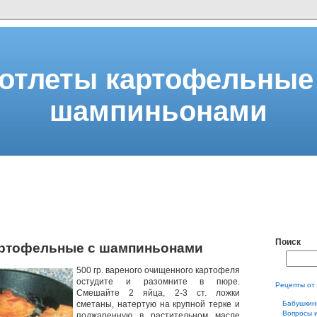
отлеты картофельные
шампиньонами
Поиск
артофельные с шампиньонами
500 гр. вареного очищенного картофеля
остудите и разомните в пюре.
Рецепты от
Смешайте 2 яйца, 2-3 ст. ложки
сметаны, натертую на крупной терке и
Бабушкин
Вопросы 
поджаренную в растительном масле