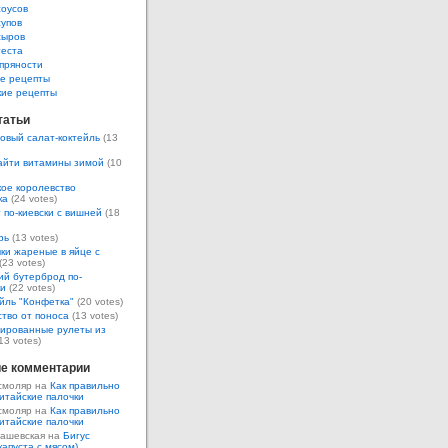
соусов
супов
сыров
теста
пряности
е рецепты
кие рецепты
татьи
овый салат-коктейль
(13
айти витамины зимой
(10
ое королевство
ка
(24 votes)
 по-киевски с вишней
(18
рь
(13 votes)
ки жареные в яйце с
(23 votes)
ий бутерброд по-
ки
(22 votes)
йль "Конфетка"
(20 votes)
тво от поноса
(13 votes)
ированные рулеты из
13 votes)
е комментарии
смоляр на
Как правильно
итайские палочки
смоляр на
Как правильно
итайские палочки
Кашевская на
Бигус
капуста с мясом)