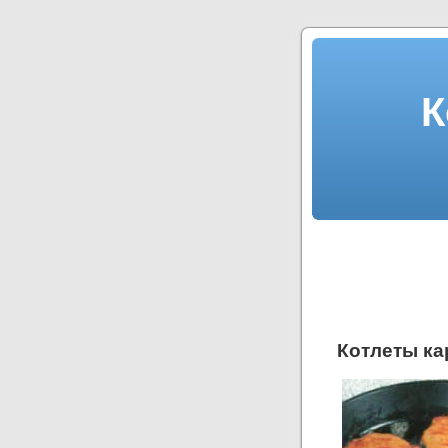
К
Котлеты к