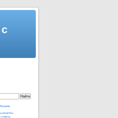
 с
 Кухарки
ы рецепты
и ответы