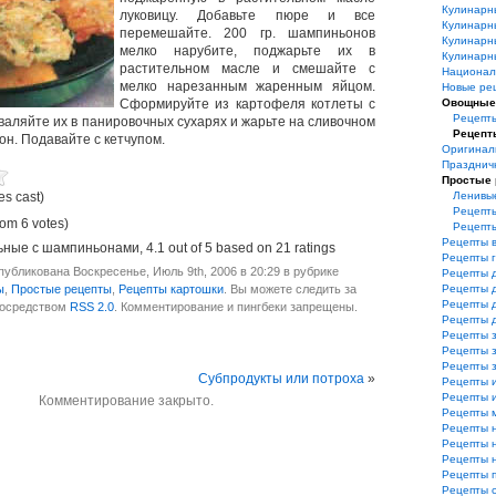
Кулинарн
луковицу. Добавьте пюре и все
Кулинарн
перемешайте. 200 гр. шампиньонов
Кулинарн
мелко нарубите, поджарьте их в
Кулинарн
растительном масле и смешайте с
Национал
мелко нарезанным жаренным яйцом.
Новые ре
Сформируйте из картофеля котлеты с
Овощные
Рецепты
валяйте их в панировочных сухарях и жарьте на сливочном
Рецепт
он. Подавайте с кетчупом.
Оригинал
Празднич
Простые
es cast)
Ленивы
Рецепты
rom 6 votes)
Рецепт
Рецепты 
ьные с шампиньонами
,
4.1
out of
5
based on
21
ratings
Рецепты 
убликована Воскресенье, Июль 9th, 2006 в 20:29 в рубрике
Рецепты 
ы
,
Простые рецепты
,
Рецепты картошки
. Вы можете следить за
Рецепты 
Рецепты 
посредством
RSS 2.0
. Комментирование и пингбеки запрещены.
Рецепты 
Рецепты з
Рецепты з
Рецепты 
Субпродукты или потроха
»
Рецепты 
Рецепты и
Комментирование закрыто.
Рецепты 
Рецепты 
Рецепты 
Рецепты 
Рецепты 
Рецепты 