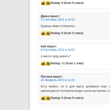
Rating:
0
(from 0 votes)
Дима
пишет:
2 Сентябрь 2011 в 16:51
Будешь жива отпешись)
Rating:
0
(from 0 votes)
kuk
пишет:
8 Сентябрь 2011 в 14:07
а масло куда девать?
Rating:
+1
(from 1 vote)
Оксана
пишет:
24 Февраль 2013 в 11:23
Есть можно, но я для вкуса добавила еще 
укропа,масло положила когда сняла кастрюлю с о
Rating:
0
(from 0 votes)