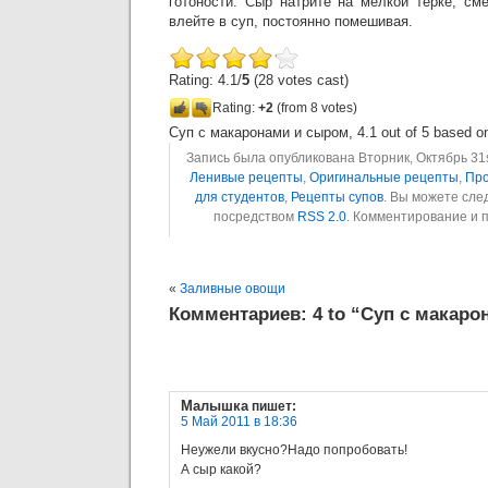
готоности. Сыр натрите на мелкой терке, с
влейте в суп, постоянно помешивая.
Rating: 4.1/
5
(28 votes cast)
Rating:
+2
(from 8 votes)
Суп с макаронами и сыром
,
4.1
out of
5
based o
Запись была опубликована Вторник, Октябрь 31st
Ленивые рецепты
,
Оригинальные рецепты
,
Про
для студентов
,
Рецепты супов
. Вы можете сле
посредством
RSS 2.0
. Комментирование и 
«
Заливные овощи
Комментариев: 4 to “Суп с макар
Малышка
пишет:
5 Май 2011 в 18:36
Неужели вкусно?Надо попробовать!
А сыр какой?