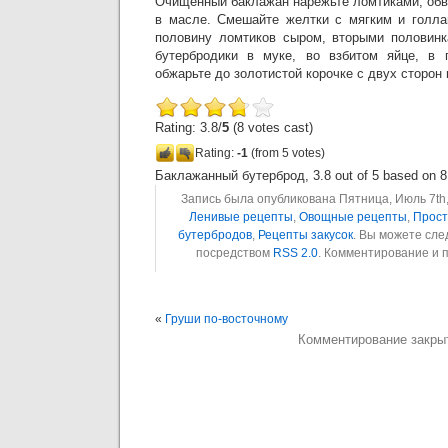
Очищенный баклажан нарежьте ломтиками, обв
в масле. Смешайте желтки с мягким и голла
половину ломтиков сыром, вторыми половинк
бутербродики в муке, во взбитом яйце, в 
обжарьте до золотистой корочке с двух сторон 
Rating: 3.8/
5
(8 votes cast)
Rating:
-1
(from 5 votes)
Баклажанный бутерброд
,
3.8
out of
5
based on
8
Запись была опубликована Пятница, Июль 7th, 
Ленивые рецепты
,
Овощные рецепты
,
Прост
бутербродов
,
Рецепты закусок
. Вы можете сле
посредством
RSS 2.0
. Комментирование и 
«
Груши по-восточному
Комментирование закры