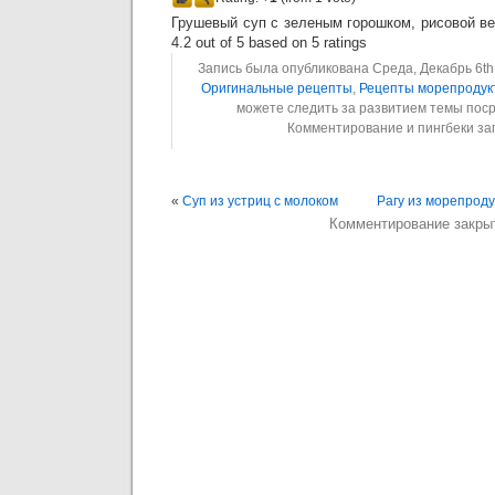
Грушевый суп с зеленым горошком, рисовой в
4.2
out of
5
based on
5
ratings
Запись была опубликована Среда, Декабрь 6th,
Оригинальные рецепты
,
Рецепты морепродук
можете следить за развитием темы пос
Комментирование и пингбеки з
«
Суп из устриц с молоком
Рагу из морепрод
Комментирование закры