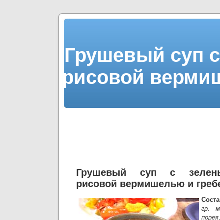
Грушевый суп с
рисовой верми
Грушевый суп с зелен
рисовой вермишелью и гре
Сост
гр. м
порея