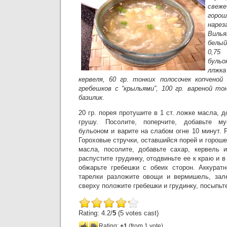
свеже
горо
нар
Вилья
белый
0,75
бульо
ллжк
кервеля, 60 гр. тонких полосочек копченой
гребешков с “крыльями”, 100 гр. вареной то
базилик.
20 гр. порея протушите в 1 ст. ложке масла, д
грушу. Посолите, поперчите, добавьте му
бульоном и варите на слабом огне 10 минут. 
Гороховые стручки, оставшийся порей и гороше
масла, посолите, добавьте сахар, кервель 
распустите грудинку, отодвиньте ее к краю и 
обжарьте гребешки с обеих сторон. Аккурат
тарелки разложите овощи и вермишель, зале
сверху положите гребешки и грудинку, посыпьт
Rating: 4.2/
5
(5 votes cast)
Rating:
+1
(from 1 vote)