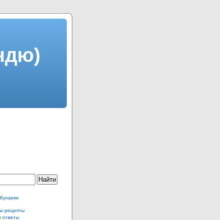
ндю)
 Кухарки
ы рецепты
и ответы