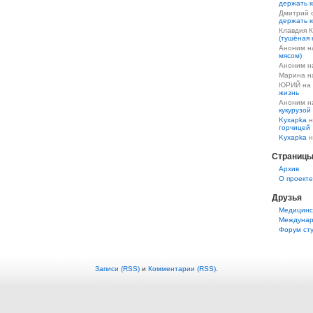
держать к
Дмитрий 
держать к
Клавдия 
(тушёная 
Аноним 
мясом)
Аноним 
Марина 
ЮРИЙ на
жизнь
Аноним 
кукурузой
Kyxapka
н
горчицей
Kyxapka
н
Страниц
Aрхив
О проекте
Друзья
Медицинс
Междунар
Форум ст
Записи (RSS)
и
Комментарии (RSS)
.