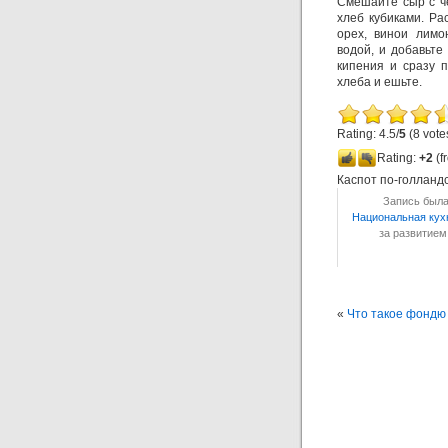
Смешайте сыр с че
хлеб кубиками. Ра
орех, винои лимо
водой, и добавьте
кипения и сразу п
хлеба и ешьте.
Rating: 4.5/
5
(8 vote
Rating:
+2
(f
Каспот по-голланд
Запись была 
Национальная кух
за развитие
«
Что такое фондю