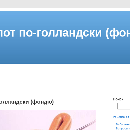
пот по-голландски (фо
Поиск
голландски (фондю)
Рецепты от
Бабушкин
Вопросы 