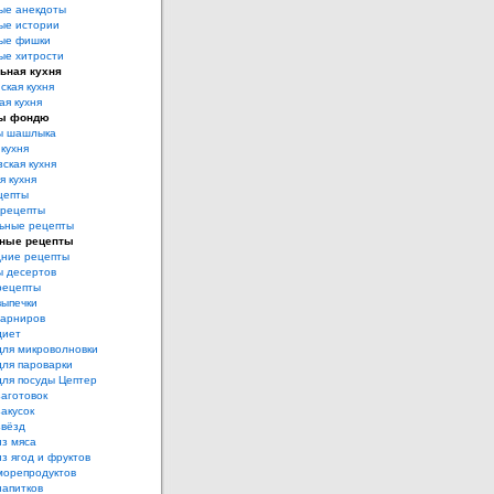
ые анекдоты
ые истории
ые фишки
ые хитрости
ьная кухня
ская кухня
ая кухня
ы фондю
ы шашлыка
 кухня
ская кухня
я кухня
цепты
рецепты
ьные рецепты
ные рецепты
дние рецепты
ы десертов
рецепты
выпечки
гарниров
диет
для микроволновки
для пароварки
для посуды Цептер
аготовок
акусок
звёзд
из мяса
з ягод и фруктов
морепродуктов
напитков