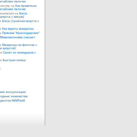
итайские палочки
смоляр на
Как правильно
итайские палочки
Кашевская на
Бигус
капуста с мясом)
на
Бигус (тушёная капуста с
на
Как варить макароны
на
Пряники “Краснодарские”
Микроволновка спасает
на
Макароны по-флотски с
 и капустой
а
Салат из помидоров с
а
Быстрая лапша
ы
кие консультации
одные знакомства
удентов МИИГаиК