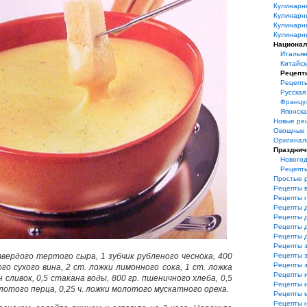
Кулинарн
Кулинарн
Кулинарн
Кулинарн
Национал
Итальян
Китайск
Рецепт
Рецепт
Русская
Француз
Японска
Новые ре
Овощные 
Оригинал
Празднич
Нового
Рецепт
Простые 
Рецепты 
Рецепты 
Рецепты 
Рецепты 
Рецепты 
Рецепты 
Рецепты з
твердого тертого сыра, 1 зубчик рубленого чеснока, 400
Рецепты з
Рецепты 
ого сухого вина, 2 ст. ложки лимонного сока, 1 ст. ложка
Рецепты 
 сливок, 0,5 стакана воды, 800 гр. пшеничного хлеба, 0,5
Рецепты и
олотого перца, 0,25 ч. ложки молотого мускатного ореха.
Рецепты 
Рецепты 