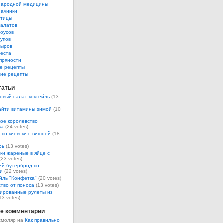
народной медицины
начинки
птицы
салатов
соусов
супов
сыров
теста
пряности
е рецепты
кие рецепты
татьи
овый салат-коктейль
(13
айти витамины зимой
(10
ое королевство
ка
(24 votes)
 по-киевски с вишней
(18
рь
(13 votes)
ки жареные в яйце с
(23 votes)
ий бутерброд по-
ки
(22 votes)
йль "Конфетка"
(20 votes)
тво от поноса
(13 votes)
ированные рулеты из
13 votes)
е комментарии
смоляр на
Как правильно