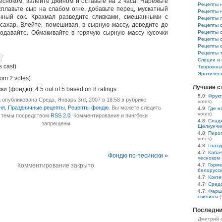
сноком, залейте джином и оставьте на 2 часа. Нарежьте
Рецепты 
сплавьте сыр на слабом огне, добавьте перец, мускатный
Рецепты 
нный сок. Крахмал разведите сливками, смешанными с
Рецепты 
 сахар. Влейте, помешивая, в сырную массу, доведите до
Рецепты 
одавайте. Обмакивайте в горячую сырную массу кусочки
Рецепты 
Рецепты 
Рецепты 
Рецепты 
Специи и 
s cast)
Творожны
Эротичес
rom 2 votes)
Лучшие с
ски (фондю)
,
4.5
out of
5
based on
8
ratings
5.0
:
Фрукт
опубликована Среда, Январь 3rd, 2007 в 18:58 в рубрике
votes)
ня
,
Праздничные рецепты
,
Рецепты фондю
. Вы можете следить
4.9
:
Где н
votes)
м темы посредством
RSS 2.0
. Комментирование и пингбеки
4.8
:
Сладк
запрещены.
Щелкунчи
4.8
:
Пирог
votes)
4.8
:
Глазу
4.7
:
Кабач
Фондю по-тесински
»
чесноком
Комментирование закрыто.
4.7
:
Горяч
белорусс
4.7
:
Кокте
4.7
:
Средс
4.7
:
Фарш
свинины
(
Последни
Дмитрий 