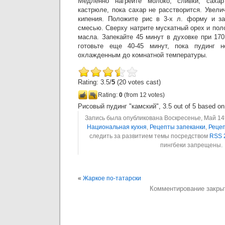
Медленно нагрейте молоко, сливки, сах
кастрюле, пока сахар не расстворится. Увели
кипения. Положите рис в 3-х л. форму и за
смесью. Сверху натрите мускатный орех и пол
масла. Запекайте 45 минут в духовке при 17
готовьте еще 40-45 минут, пока пудинг н
охлажденным до комнатной температуры.
Rating: 3.5/
5
(20 votes cast)
Rating:
0
(from 12 votes)
Рисовый пудинг "камский"
,
3.5
out of
5
based o
Запись была опубликована Воскресенье, Май 14th
Национальная кухня
,
Рецепты запеканки
,
Рецеп
следить за развитием темы посредством
RSS 
пингбеки запрещены.
«
Жаркое по-татарски
Комментирование закры