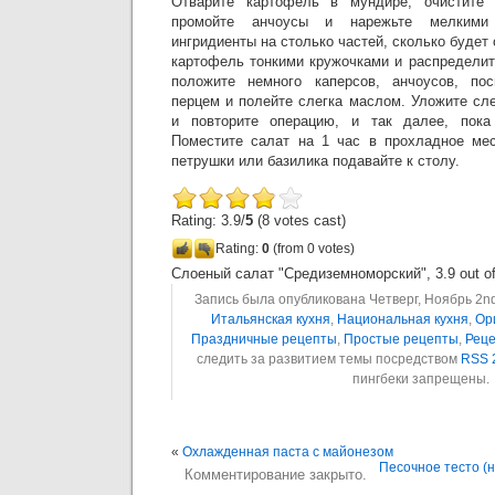
Отварите картофель в мундире, очистите 
промойте анчоусы и нарежьте мелкими 
ингридиенты на столько частей, сколько будет
картофель тонкими кружочками и распределит
положите немного каперсов, анчоусов, по
перцем и полейте слегка маслом. Уложите с
и повторите операцию, и так далее, пока
Поместите салат на 1 час в прохладное мес
петрушки или базилика подавайте к столу.
Rating: 3.9/
5
(8 votes cast)
Rating:
0
(from 0 votes)
Слоеный салат "Средиземноморский"
,
3.9
out o
Запись была опубликована Четверг, Ноябрь 2nd,
Итальянская кухня
,
Национальная кухня
,
Ор
Праздничные рецепты
,
Простые рецепты
,
Реце
следить за развитием темы посредством
RSS 
пингбеки запрещены.
«
Охлажденная паста с майонезом
Песочное тесто (
Комментирование закрыто.