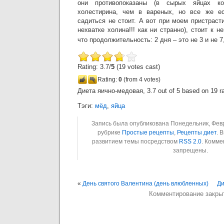
они противопоказаны (в сырых яйцах ко
холестирина, чем в вареных, но все же ес
садиться не стоит. А вот при моем пристрасти
нехватке холина!!! как ни странно), стоит к н
что продолжительность: 2 дня – это не 3 и не 7
Rating: 3.7/
5
(19 votes cast)
Rating:
0
(from 4 votes)
Диета яично-медовая
,
3.7
out of
5
based on
19
ra
Тэги:
мёд
,
яйца
Запись была опубликована Понедельник, Февра
рубрике
Простые рецепты
,
Рецепты диет
. 
развитием темы посредством
RSS 2.0
. Комме
запрещены.
«
День святого Валентина (день влюбленных)
Ди
Комментирование закры