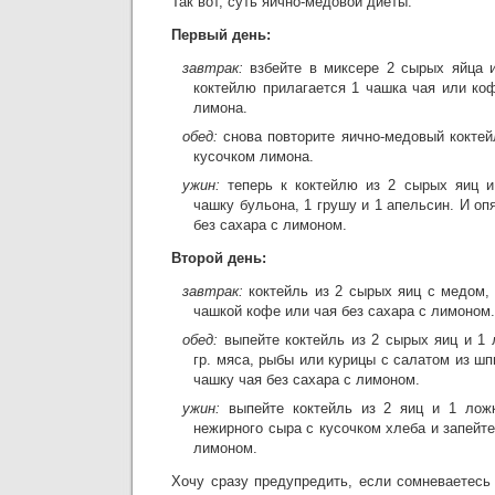
Так вот, суть яично-медовой диеты:
Первый день:
завтрак:
взбейте в миксере 2 сырых яйца 
коктейлю прилагается 1 чашка чая или ко
лимона.
обед:
снова повторите яично-медовый коктей
кусочком лимона.
ужин:
теперь к коктейлю из 2 сырых яиц 
чашку бульона, 1 грушу и 1 апельсин. И оп
без сахара с лимоном.
Второй день:
завтрак:
коктейль из 2 сырых яиц с медом, 
чашкой кофе или чая без сахара с лимоном.
обед:
выпейте коктейль из 2 сырых яиц и 1
гр. мяса, рыбы или курицы с салатом из шп
чашку чая без сахара с лимоном.
ужин:
выпейте коктейль из 2 яиц и 1 лож
нежирного сыра с кусочком хлеба и запейте
лимоном.
Хочу сразу предупредить, если сомневаетесь