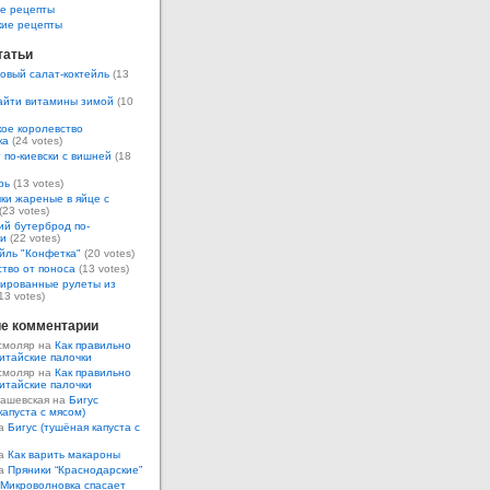
е рецепты
кие рецепты
татьи
овый салат-коктейль
(13
айти витамины зимой
(10
ое королевство
ка
(24 votes)
 по-киевски с вишней
(18
рь
(13 votes)
ки жареные в яйце с
(23 votes)
ий бутерброд по-
ки
(22 votes)
йль "Конфетка"
(20 votes)
тво от поноса
(13 votes)
ированные рулеты из
13 votes)
е комментарии
смоляр на
Как правильно
итайские палочки
смоляр на
Как правильно
итайские палочки
Кашевская на
Бигус
капуста с мясом)
на
Бигус (тушёная капуста с
на
Как варить макароны
на
Пряники “Краснодарские”
Микроволновка спасает