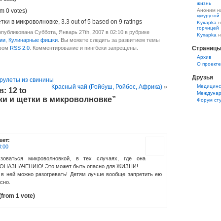
жизнь
m 0 votes)
Аноним 
кукурузой
етки в микроволновке
,
3.3
out of
5
based on
9
ratings
Kyxapka
н
горчицей
публикована Суббота, Январь 27th, 2007 в 02:10 в рубрике
Kyxapka
н
ии
,
Кулинарные фишки
. Вы можете следить за развитием темы
твом
RSS 2.0
. Комментирование и пингбеки запрещены.
Страниц
Aрхив
О проекте
Друзья
рулеты из свинины
Красный чай (Ройбуш, Ройбос, Африка)
»
Медицинс
: 12 to
Междунар
ки и щетки в микроволновке”
Форум ст
шет:
8:00
зоваться микроволновкой, в тех случаях, где она
ПОНАЗНАЧЕНИЮ! Это может быть опасно для ЖИЗНИ!
в ней можно разогревать! Детям лучше вообще запретить ею
сно.
(from 1 vote)