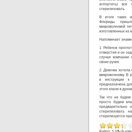
испортить) все
стерилизовать.
В итоге таких э
Флориды пришл
микроволновой пе
изготовленных из 
Напоминает знамен
1. Ребенок проглот
отверстия и он зад
случая компании 
своих ручек.
2. Девочка хотела
микроволновку. В 
в инструкции к 
предназначена для
этого клали в духо
Так что не будем
просто будем кла
предварительно 
стерилизовать н
стерилизуются при 
Rating: 3.3/
5
(9 vote