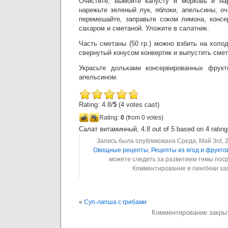
Очистите, вымойте капусту и морковь и на
нарежьте зеленый лук, яблоки, апельсины, о
перемешайте, заправьте соком лимона, конс
сахаром и сметаной. Уложите в салатник.
Часть сметаны (50 гр.) можно взбить на холо
свернутый конусом конвертик и выпустить смет
Украсьте дольками консервированных фрукт
апельсином.
Rating: 4.8/
5
(4 votes cast)
Rating:
0
(from 0 votes)
Салат витаминный
,
4.8
out of
5
based on
4
rating
Запись была опубликована Среда, Май 3rd, 2
Овощные рецепты
,
Рецепты из ягод и фрукто
можете следить за развитием темы пос
Комментирование и пингбеки з
«
Суп-лапша с грибами
Комментирование закры