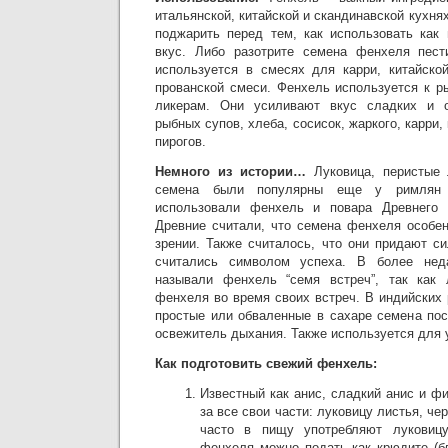
итальянской, китайской и скандинавской кухн
поджарить перед тем, как использовать как 
вкус. Либо разотрите семена фенхеля пест
используется в смесях для карри, китайской
прованской смеси. Фенхель используется к р
ликерам. Они усиливают вкус сладких и о
рыбных супов, хлеба, сосисок, жаркого, карри
пирогов.
Немного из истории…
Луковица, перистые 
семена были популярны еще у римлян 
использовали фенхель и повара Древнего 
Древние считали, что семена фенхеля особе
зрении. Также считалось, что они придают с
считались символом успеха. В более неда
называли фенхель “семя встреч”, так как
фенхеля во время своих встреч. В индийских
простые или обваленные в сахаре семена пос
освежитель дыхания. Также используется для
Как подготовить свежий фенхель:
Известный как анис, сладкий анис и ф
за все свои части: луковицу листья, ч
часто в пищу употребляют луковиц
фенхеля можно подать как крюдите (б