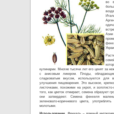
во 
бол
воз
Ита
Арге
оди
встр
Ази
про
фен
Укра
Рас
семе
кот
кулинарии. Многие тысячи лет его ценят за не
с анисовым ликером. Плоды, обладающи
сладковатым вкусом, используются для в
улучшения пищеварения. Это высокое, крепко
листочками, похожими на укроп, и золотисто
того, как цветок отмирает, семена образуют гр
они затвердеют. Семена фенхеля малень
зеленовато-коричневого цвета, употребля
молотыми.
Использование.
Фенхель – важный ингредиен