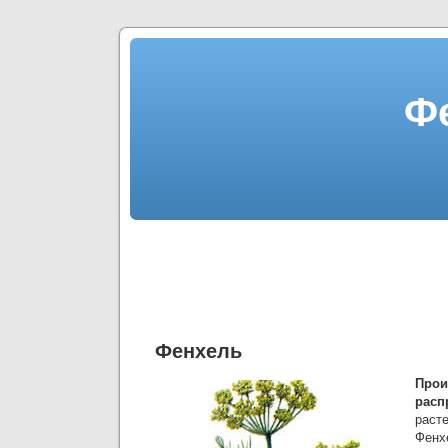
Ф
Фенхель
Пр
расп
раст
Фенх