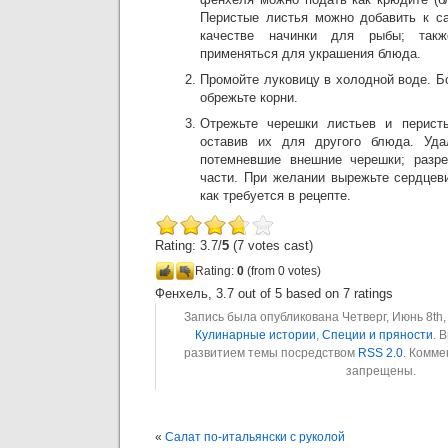
Перистые листья можно добавить к с
качестве начинки для рыбы; так
применяться для украшения блюда.
Промойте луковицу в холодной воде. 
обрежьте корни.
Отрежьте черешки листьев и перист
оставив их для другого блюда. Уда
потемневшие внешние черешки; разр
части. При желании вырежьте сердцеви
как требуется в рецепте.
Rating: 3.7/
5
(7 votes cast)
Rating:
0
(from 0 votes)
Фенхель
,
3.7
out of
5
based on
7
ratings
Запись была опубликована Четверг, Июнь 8th, 
Кулинарные истории
,
Специи и пряности
. 
развитием темы посредством
RSS 2.0
. Комме
запрещены.
«
Салат по-итальянски с руколой