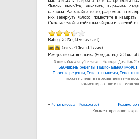
масло и соль. Накройте тесто салфеткой и пос
Яблоки вымойте, очистите, вырежите серд
сахаром. Раскатайте тесто, разрежьте на квад
них завернуть яблоко, поместите в квадраты
Смажьте слойки взбитыми яйцами и запекайте в
Rating: 3.3/
5
(33 votes cast)
Rating:
-4
(from 14 votes)
Рождественская слойка (Рождество)
,
3.3
out of
Запись была опубликована Четверг, Декабрь 21st
Бабушкины рецепты
,
Национальная кухня
,
П
Простые рецепты
,
Рецепты выпечки
,
Рецепты п
можете следить за развитием темы пос
Комментирование и пингбеки з
«
Кутья рисовая (Рождество)
Рождествен
Комментирование закры