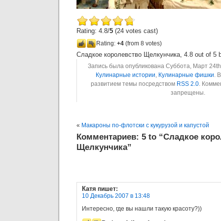
Rating: 4.8/
5
(24 votes cast)
Rating:
+4
(from 8 votes)
Сладкое королевство Щелкунчика
,
4.8
out of
5
b
Запись была опубликована Суббота, Март 24th,
Кулинарные истории
,
Кулинарные фишки
. 
развитием темы посредством
RSS 2.0
. Комме
запрещены.
«
Макароны по-флотски с кукурузой и капустой
Комментариев: 5 to “Сладкое кор
Щелкунчика”
Катя
пишет:
10 Декабрь 2007 в 13:48
Интересно, где вы нашли такую красоту?))