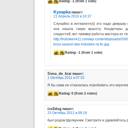
Rating:
-1
(from 1 vote)
Kyxapka
пишет:
21 Апрель 2010 в 10:37
Случайно в интернете))) это надо девушку 
она нашла такую красоту. Кондитеры д
сладостей, вот пример работы мастера из тв
http://hoboken411.com/wp-content/uploads/2009
boss-season-two-hoboken-nj-tlc.jpg
Rating:
-1
(from 1 vote)
Sima_de_krai
пишет:
1 Октябрь 2011 в 07:52
Я бы сама не отказалась поробовать это королев
Rating:
0
(from 2 votes)
ice2dug
пишет:
23 Октябрь 2012 в 09:19
был родом Щелкунчик. Смотрите и удивляйтесь 