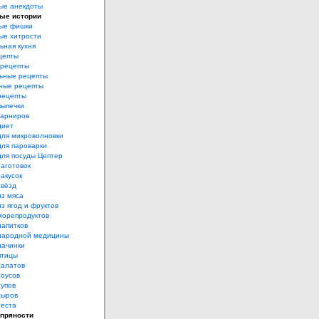
ые анекдоты
ые истории
ые фишки
ые хитрости
ьная кухня
цепты
рецепты
ьные рецепты
ные рецепты
рецепты
выпечки
гарниров
диет
для микроволновки
для пароварки
для посуды Цептер
аготовок
акусок
звёзд
из мяса
з ягод и фруктов
морепродуктов
напитков
народной медицины
начинки
птицы
салатов
соусов
супов
сыров
теста
 пряности