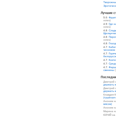
Творожны
Эротичес
Лучшие с
5.0
:
Фрукт
votes)
4.9
:
Где н
votes)
4.8
:
Сладк
Щелкунчи
4.8
:
Пирог
votes)
4.8
:
Глазу
4.7
:
Кабач
чесноком
4.7
:
Горяч
белорусс
4.7
:
Кокте
4.7
:
Средс
4.7
:
Фарш
свинины
(
Последни
Дмитрий 
держать к
Дмитрий 
держать к
Клавдия 
(тушёная 
Аноним 
мясом)
Аноним 
Марина 
ЮРИЙ на