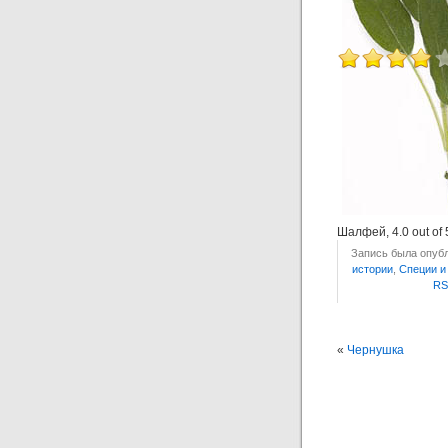
Шалфей
,
4.0
out of
Запись была опубл
истории
,
Специи и
RS
«
Чернушка