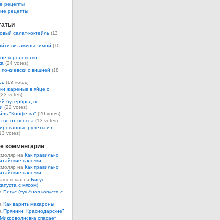
е рецепты
кие рецепты
татьи
овый салат-коктейль
(13
айти витамины зимой
(10
ое королевство
ка
(24 votes)
 по-киевски с вишней
(18
рь
(13 votes)
ки жареные в яйце с
(23 votes)
ий бутерброд по-
ки
(22 votes)
йль "Конфетка"
(20 votes)
тво от поноса
(13 votes)
ированные рулеты из
13 votes)
е комментарии
смоляр на
Как правильно
итайские палочки
смоляр на
Как правильно
итайские палочки
Кашевская на
Бигус
капуста с мясом)
на
Бигус (тушёная капуста с
на
Как варить макароны
на
Пряники “Краснодарские”
Микроволновка спасает