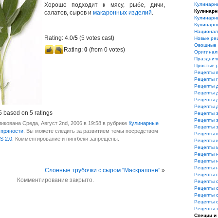
Хорошо подходит к мясу, рыбе, дичи,
Кулинарн
Кулинарн
салатов, сыров и
макаронных изделий
.
Кулинарн
Кулинарн
Национал
Rating: 4.0/
5
(5 votes cast)
Новые ре
Овощные 
Rating:
0
(from 0 votes)
Оригинал
Празднич
Простые 
Рецепты 
Рецепты 
Рецепты 
Рецепты 
Рецепты 
Рецепты 
5
based on
5
ratings
Рецепты з
Рецепты з
икована Среда, Август 2nd, 2006 в 19:58 в рубрике
Кулинарные
Рецепты 
 пряности
. Вы можете следить за развитием темы посредством
Рецепты 
S 2.0
. Комментирование и пингбеки запрещены.
Рецепты и
Рецепты 
Рецепты 
Рецепты 
Рецепты 
Слоеные трубочки с сыром “Маскрапоне”
»
Рецепты 
Комментирование закрыто.
Рецепты 
Рецепты 
Рецепты 
Рецепты 
Рецепты 
Специи и