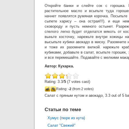
Откройте банки и слейте сок с горошка. 
растительное масло и всыпьте туда гороше
начнет появлятся румяная корочка. Посыпьте
сыпете харису – она острая!!!). и еще нем
сковороду и пусть немного остынет. Разреж
спелого легко будет отделатся мякоть от ко
выньте косточку, нарежьте внутри кожицы на
высыпьте кубики авокадо в миску. Разомните 
и тоже их разомните вилкой. нарежьте кра
кубиками, добавьте в салат, всыпьте горошек,
и все перемешайте. Подавайте с мелкими мак
Автор: Кухарка.
Rating: 3.3/
5
(7 votes cast)
Rating:
-2
(from 2 votes)
Салат с пряным нутом и авокадо
,
3.3
out of
5
ba
Статьи по теме
Хумус (пюре из нута)
Салат "Свежий"