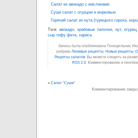
Салат из авокадо с маслинами
Суши салат с огурцом и морковью
Горячий салат из нута (турецкого гороха, кор
Тэги:
авокадо
,
крабовые палочки
,
нут
,
огурец
сыр тофу фета
,
хариса
Запись была опубликована Понедельник, Июль
рубрике
Ленивые рецепты
,
Новые рецепты
,
О
Рецепты салатов
. Вы можете следить за разв
RSS 2.0
. Комментирование и пингбе
«
Салат “Суши”
Комментирование закры