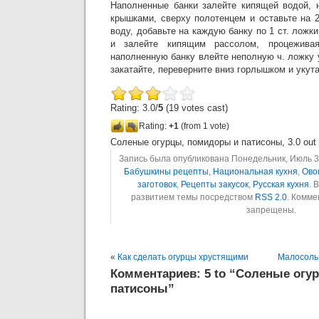
Наполненные банки залейте кипящей водой, 
крышками, сверху полотенцем и оставьте на 
воду, добавьте на каждую банку по 1 ст. ложки
и залейте кипящим рассолом, процежива
наполненную банку влейте неполную ч. ложку 
закатайте, переверните вниз горлышком и укута
Rating: 3.0/
5
(19 votes cast)
Rating:
+1
(from 1 vote)
Соленые огурцы, помидоры и патисоны
,
3.0
out
Запись была опубликована Понедельник, Июль 3rd
Бабушкины рецепты
,
Национальная кухня
,
Ово
заготовок
,
Рецепты закусок
,
Русская кухня
. 
развитием темы посредством
RSS 2.0
. Комме
запрещены.
«
Как сделать огурцы хрустящими
Малосоль
Комментариев: 5 to “Соленые огу
патисоны”