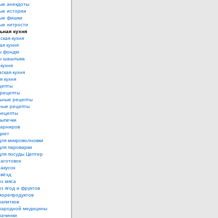
ые анекдоты
ые истории
ые фишки
ые хитрости
ьная кухня
ская кухня
ая кухня
ы фондю
ы шашлыка
 кухня
ская кухня
я кухня
цепты
рецепты
ьные рецепты
ные рецепты
рецепты
выпечки
гарниров
диет
для микроволновки
для пароварки
для посуды Цептер
аготовок
акусок
звёзд
из мяса
з ягод и фруктов
морепродуктов
напитков
народной медицины
начинки