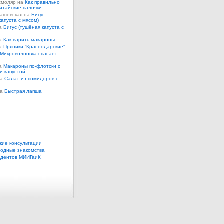
смоляр на
Как правильно
итайские палочки
Кашевская на
Бигус
капуста с мясом)
на
Бигус (тушёная капуста с
на
Как варить макароны
на
Пряники “Краснодарские”
Микроволновка спасает
на
Макароны по-флотски с
 и капустой
а
Салат из помидоров с
а
Быстрая лапша
ы
кие консультации
одные знакомства
удентов МИИГаиК