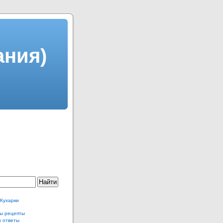
ания)
 Кухарки
ы рецепты
и ответы