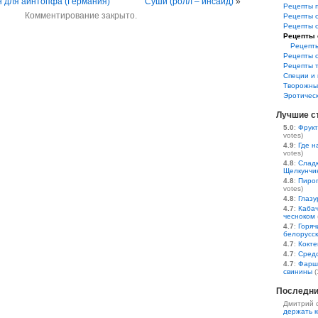
н для айнтопфа (Германия)
Суши (ролл – инсайд)
»
Рецепты 
Комментирование закрыто.
Рецепты 
Рецепты 
Рецепты 
Рецепт
Рецепты 
Рецепты 
Специи и 
Творожны
Эротичес
Лучшие с
5.0
:
Фрукт
votes)
4.9
:
Где н
votes)
4.8
:
Сладк
Щелкунчи
4.8
:
Пирог
votes)
4.8
:
Глазу
4.7
:
Кабач
чесноком
4.7
:
Горяч
белорусс
4.7
:
Кокте
4.7
:
Средс
4.7
:
Фарш
свинины
(
Последни
Дмитрий 
держать к