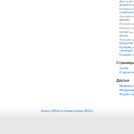
Дмитрий 
держать к
Клавдия 
(тушёная 
Аноним 
мясом)
Аноним 
Марина 
ЮРИЙ на
жизнь
Аноним 
кукурузой
Kyxapka
н
горчицей
Kyxapka
н
Страниц
Aрхив
О проекте
Друзья
Медицинс
Междунар
Форум ст
Записи (RSS)
и
Комментарии (RSS)
.