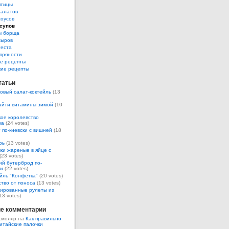
птицы
салатов
соусов
супов
ы борща
сыров
теста
пряности
е рецепты
кие рецепты
татьи
овый салат-коктейль
(13
айти витамины зимой
(10
ое королевство
ка
(24 votes)
 по-киевски с вишней
(18
рь
(13 votes)
ки жареные в яйце с
(23 votes)
ий бутерброд по-
ки
(22 votes)
йль "Конфетка"
(20 votes)
тво от поноса
(13 votes)
ированные рулеты из
13 votes)
е комментарии
смоляр на
Как правильно
итайские палочки