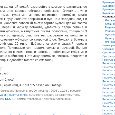
Кулинарн
Кулинарн
и холодной водой, разогрейте в кастрюле растительное
Кулинарн
ном огне хорошо обжарьте ребрышки. Очистите лук и
Кулинарн
пными кубиками. Зелень почистите, промойте, мелко
Национал
те к луку. Залейте ребрышки и лук 1,5 л холодной воды и
Итальян
ия. Добавьте лавровый лист и варите бульон для айнтопфа
Китайск
й перец и капусту помойте, удалите у перца семена и
Рецепт
ими кубиками, а капустные листья полосками, толщиной 3
Рецепт
Русская
кву со щеткой, очистите ее, разрежьте на пополам и
Француз
оловинку кубиками со стороной 1 см. Положите брюкву в
Японска
опф еще 20 минут. Добавьте капусту и сладкий перец и
Новые ре
нут. Приправьте суп перцем, солью и горчицей. Выньте
Овощные 
ребрышек снимите мясо и нарежьте небольшими кубиками и
Оригинал
атно в айнтопф. Петрушку промойте, листочки оборвите и
Празднич
опф. Подавайте вместе со сметаной.
Простые 
Рецепты 
Рецепты 
Рецепты 
s cast)
Рецепты 
Рецепты 
rom 1 vote)
Рецепты 
 (Германия)
,
4.7
out of
5
based on
3
ratings
Рецепты з
Рецепты з
бликована Понедельник, Октябрь 9th, 2006 в 19:08 в рубрике
Рецепты 
ухня
,
Рецепты супов
. Вы можете следить за развитием темы
Рецепты 
твом
RSS 2.0
. Комментирование и пингбеки запрещены.
Рецепты и
Рецепты 
Рецепты 
Рецепты 
Рецепты 