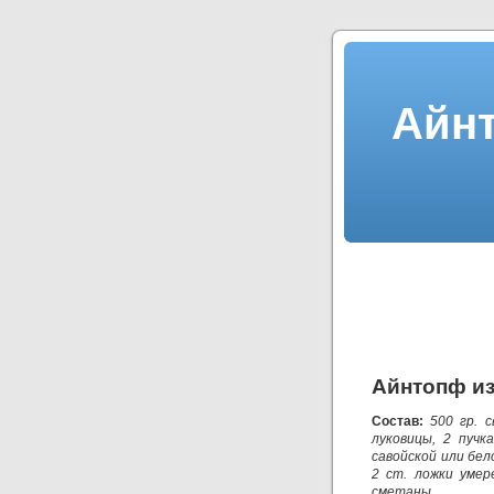
Айнт
Айнтопф из
Состав:
500 гр. 
луковицы, 2 пучк
савойской или бело
2 ст. ложки умер
сметаны.