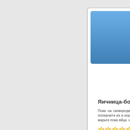
Яичница-б
Пока на сковороде
поперчите их и хо
жарьте пока яйца н