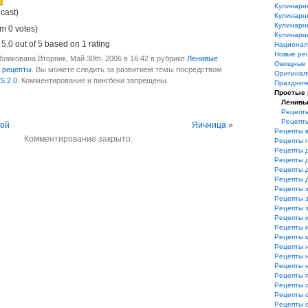
Кулинарн
 cast)
Кулинарн
Кулинарн
m 0 votes)
Кулинарн
,
5.0
out of
5
based on
1
rating
Национал
Новые ре
ликована Вторник, Май 30th, 2006 в 16:42 в рубрике
Ленивые
Овощные 
 рецепты
. Вы можете следить за развитием темы посредством
Оригинал
S 2.0
. Комментирование и пингбеки запрещены.
Празднич
Простые
Ленивы
Рецепты
Рецепт
сой
Яичница
»
Рецепты 
Комментирование закрыто.
Рецепты 
Рецепты 
Рецепты 
Рецепты 
Рецепты 
Рецепты з
Рецепты з
Рецепты 
Рецепты 
Рецепты и
Рецепты 
Рецепты 
Рецепты 
Рецепты 
Рецепты 
Рецепты 
Рецепты 
Рецепты 