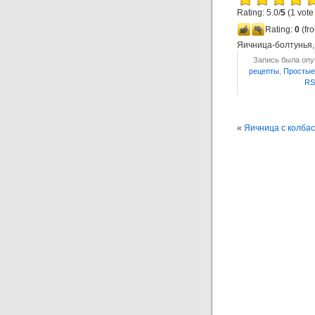
Rating: 5.0/
5
(1 vote
Rating:
0
(fro
Яичница-болтунья
Запись была опуб
рецепты
,
Простые
RS
«
Яичница с колба