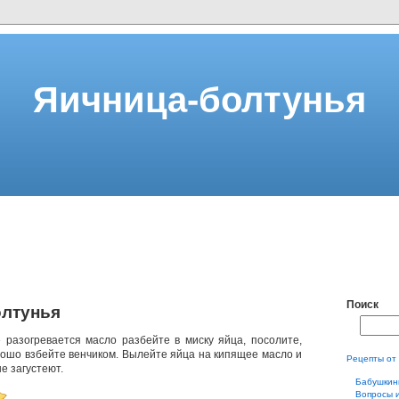
Яичница-болтунья
Поиск
олтунья
 разогревается масло разбейте в миску яйца, посолите,
рошо взбейте венчиком. Вылейте яйца на кипящее масло и
Рецепты от
е загустеют.
Бабушкин
Вопросы 