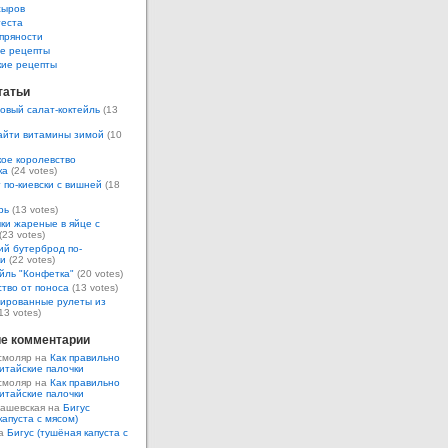
сыров
теста
пряности
е рецепты
кие рецепты
татьи
овый салат-коктейль
(13
айти витамины зимой
(10
ое королевство
ка
(24 votes)
 по-киевски с вишней
(18
рь
(13 votes)
ки жареные в яйце с
(23 votes)
ий бутерброд по-
ки
(22 votes)
йль "Конфетка"
(20 votes)
тво от поноса
(13 votes)
ированные рулеты из
13 votes)
е комментарии
смоляр на
Как правильно
итайские палочки
смоляр на
Как правильно
итайские палочки
Кашевская на
Бигус
капуста с мясом)
на
Бигус (тушёная капуста с