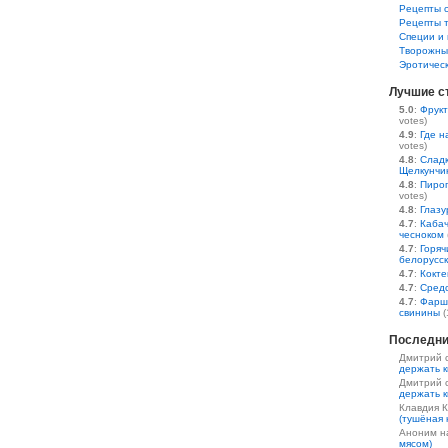
Рецепты 
Рецепты 
Специи и 
Творожны
Эротичес
Лучшие с
5.0
:
Фрукт
votes)
4.9
:
Где н
votes)
4.8
:
Сладк
Щелкунчи
4.8
:
Пирог
votes)
4.8
:
Глазу
4.7
:
Кабач
чесноком
4.7
:
Горяч
белорусс
4.7
:
Кокте
4.7
:
Средс
4.7
:
Фарш
свинины
(
Последни
Дмитрий 
держать к
Дмитрий 
держать к
Клавдия 
(тушёная 
Аноним 
мясом)