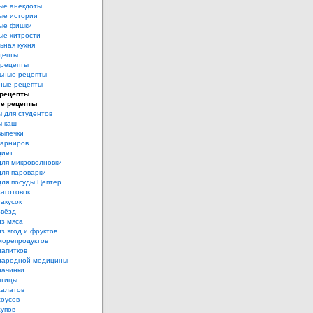
ые анекдоты
ые истории
ые фишки
ые хитрости
ьная кухня
цепты
рецепты
ьные рецепты
ные рецепты
 рецепты
е рецепты
 для студентов
ы каш
выпечки
гарниров
диет
для микроволновки
для пароварки
для посуды Цептер
аготовок
акусок
звёзд
из мяса
з ягод и фруктов
морепродуктов
напитков
народной медицины
начинки
птицы
салатов
соусов
супов