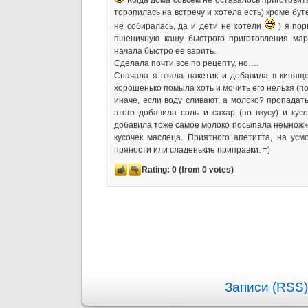
Когда дома совсем не оставалось приготовить
торопилась на встречу и хотела есть) кроме бут
не собиралась, да и дети не хотели
) я пор
пшеничную кашу быстрого приготовления ма
начала быстро ее варить.
Сделала почти все по рецепту, но….
Сначала я взяла пакетик и добавила в кипящ
хорошенько помыла хоть и мочить его нельзя (под
иначе, если воду сливают, а молоко? пропадать
этого добавила соль и сахар (по вкусу) и кус
добавила тоже самое молоко посыпала немножк
кусочек маслеца. Приятного апетитта, на ус
пряности или сладенькие приправки. =)
Rating:
0
(from 0 votes)
Записи (RSS)