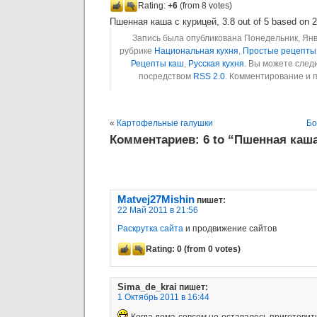
Rating:
+6
(from 8 votes)
Пшенная каша с курицей
,
3.8
out of
5
based on
2
Запись была опубликована Понедельник, Январ
рубрике
Национальная кухня
,
Простые рецепты
Рецепты каш
,
Русская кухня
. Вы можете след
посредством
RSS 2.0
. Комментирование и 
«
Картофельные галушки
Бо
Комментариев: 6 to “Пшенная каша
Matvej27Mishin
пишет:
22 Май 2011 в 21:56
Раскрутка сайта
и продвижение сайтов
Rating:
0
(from 0 votes)
Sima_de_krai
пишет:
1 Октябрь 2011 в 16:44