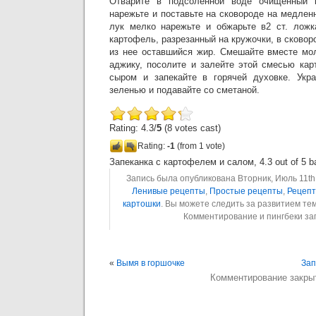
Отварите в подсоленной воде очищенный 
нарежьте и поставьте на сковороде на медлен
лук мелко нарежьте и обжарьте в2 ст. ложк
картофель, разрезанный на кружочки, в сковор
из нее оставшийся жир. Смешайте вместе мол
аджику, посолите и залейте этой смесью кар
сыром и запекайте в горячей духовке. Укра
зеленью и подавайте со сметаной.
Rating: 4.3/
5
(8 votes cast)
Rating:
-1
(from 1 vote)
Запеканка с картофелем и салом
,
4.3
out of
5
b
Запись была опубликована Вторник, Июль 11th,
Ленивые рецепты
,
Простые рецепты
,
Рецепт
картошки
. Вы можете следить за развитием т
Комментирование и пингбеки з
«
Вымя в горшочке
Зап
Комментирование закры