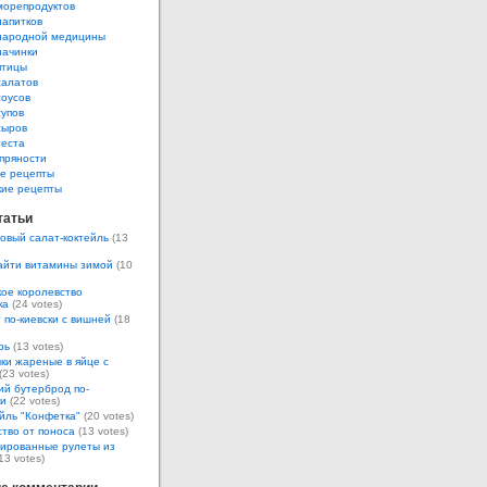
морепродуктов
напитков
народной медицины
начинки
птицы
салатов
соусов
супов
сыров
теста
пряности
е рецепты
кие рецепты
татьи
овый салат-коктейль
(13
айти витамины зимой
(10
ое королевство
ка
(24 votes)
 по-киевски с вишней
(18
рь
(13 votes)
ки жареные в яйце с
(23 votes)
ий бутерброд по-
ки
(22 votes)
йль "Конфетка"
(20 votes)
тво от поноса
(13 votes)
ированные рулеты из
13 votes)