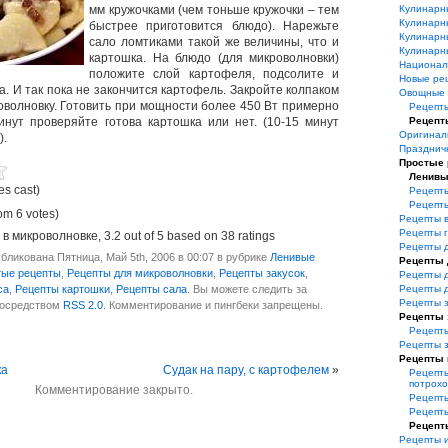
мм кружочками (чем тоньше кружочки – тем
Кулинарн
Кулинарн
быстрее приготовится блюдо). Нарежьте
Кулинарн
сало ломтиками такой же величины, что и
Кулинарн
картошка. На блюдо (для микроволновки)
Национал
положите слой картофеля, подсолите и
Новые ре
. И так пока не закончится картофель. Закройте колпаком
Овощные 
роволновку. Готовить при мощности более 450 Вт примерно
Рецепты
нут проверяйте готова картошка или нет. (10-15 минут
Рецепт
Оригинал
).
Празднич
Простые
Ленивы
es cast)
Рецепты
Рецепт
om 6 votes)
Рецепты 
Рецепты 
 в микроволновке
,
3.2
out of
5
based on
38
ratings
Рецепты 
бликована Пятница, Май 5th, 2006 в 00:07 в рубрике
Ленивые
Рецепты 
тые рецепты
,
Рецепты для микроволновки
,
Рецепты закусок
,
Рецепты 
са
,
Рецепты картошки
,
Рецепты сала
. Вы можете следить за
Рецепты 
Рецепты з
посредством
RSS 2.0
. Комментирование и пингбеки запрещены.
Рецепты 
Рецепт
Рецепты 
Рецепты 
ка
Судак на пару, с картофелем
»
Рецепты
потрохо
Комментирование закрыто.
Рецепты
Рецепт
Рецепт
Рецепты и