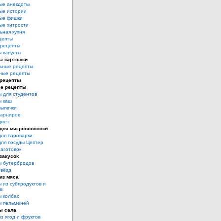
ые анекдоты
ые истории
ые фишки
ые хитрости
ьная кухня
цепты
рецепты
 капусты
ы картошки
ьные рецепты
ные рецепты
 рецепты
е рецепты
 для студентов
ы каш
выпечки
гарниров
диет
для микроволновки
для пароварки
для посуды Цептер
аготовок
закусок
ы бутербродов
звёзд
из мяса
 из субпродуктов и
в
 колбас
ы пельменей
ы сала
з ягод и фруктов