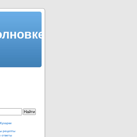
олновке
 Кухарки
ы рецепты
и ответы