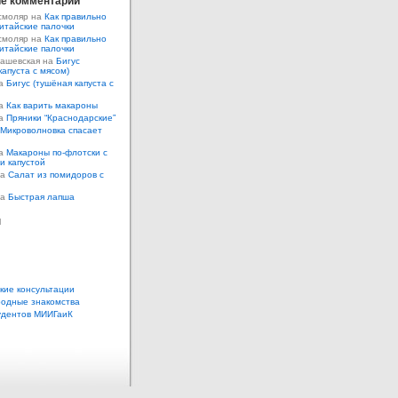
е комментарии
смоляр на
Как правильно
итайские палочки
смоляр на
Как правильно
итайские палочки
Кашевская на
Бигус
капуста с мясом)
на
Бигус (тушёная капуста с
на
Как варить макароны
на
Пряники “Краснодарские”
Микроволновка спасает
на
Макароны по-флотски с
 и капустой
а
Салат из помидоров с
а
Быстрая лапша
ы
кие консультации
одные знакомства
удентов МИИГаиК