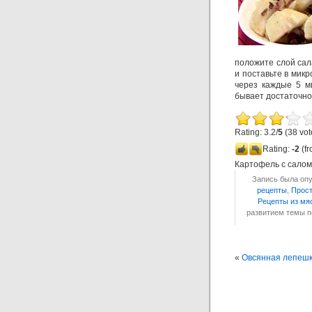
положите слой сала
и поставьте в мик
через каждые 5 ми
бывает достаточно
Rating: 3.2/
5
(38 vot
Rating:
-2
(fr
Картофель с салом
Запись была опу
рецепты
,
Прос
Рецепты из мя
развитием темы 
«
Овсянная лепеш