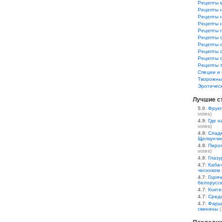
Рецепты 
Рецепты 
Рецепты 
Рецепты 
Рецепты 
Рецепты 
Рецепты 
Рецепты 
Рецепты 
Рецепты 
Специи и 
Творожны
Эротичес
Лучшие с
5.0
:
Фрукт
votes)
4.9
:
Где н
votes)
4.8
:
Сладк
Щелкунчи
4.8
:
Пирог
votes)
4.8
:
Глазу
4.7
:
Кабач
чесноком
4.7
:
Горяч
белорусс
4.7
:
Кокте
4.7
:
Средс
4.7
:
Фарш
свинины
(