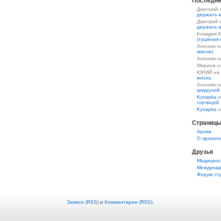
Последни
Дмитрий 
держать к
Дмитрий 
держать к
Клавдия 
(тушёная 
Аноним 
мясом)
Аноним 
Марина 
ЮРИЙ на
жизнь
Аноним 
кукурузой
Kyxapka
н
горчицей
Kyxapka
н
Страниц
Aрхив
О проекте
Друзья
Медицинс
Междунар
Форум ст
Записи (RSS)
и
Комментарии (RSS)
.