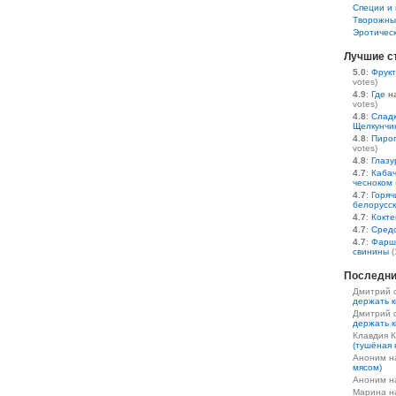
Специи и 
Творожны
Эротичес
Лучшие с
5.0
:
Фрукт
votes)
4.9
:
Где н
votes)
4.8
:
Сладк
Щелкунчи
4.8
:
Пирог
votes)
4.8
:
Глазу
4.7
:
Кабач
чесноком
4.7
:
Горяч
белорусс
4.7
:
Кокте
4.7
:
Средс
4.7
:
Фарш
свинины
(
Последни
Дмитрий 
держать к
Дмитрий 
держать к
Клавдия 
(тушёная 
Аноним 
мясом)
Аноним 
Марина 