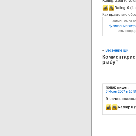
Rating: 3.8/
5
(6 vote
Rating:
0
(fro
Как правильно обр
Запись была оп
Кулинарные хитр
темы посре
«
Весенние щи
Комментариев
рыбу”
попар
пишет:
3 Июнь 2007 в 16:5
Это очень полезны
Rating:
0
(