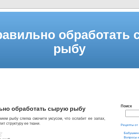
равильно обработать
рыбу
Поиск
ьно обработать сырую рыбу
ием рыбу слегка смочите уксусом, что ослабит ее запах,
пит структуру ее ткани.
Рецепты от
Бабушкин
Вопросы 