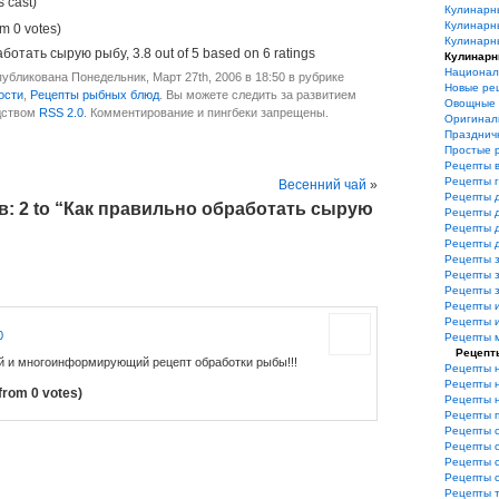
s cast)
Кулинарн
Кулинарн
m 0 votes)
Кулинарн
аботать сырую рыбу
,
3.8
out of
5
based on
6
ratings
Кулинарн
Национал
убликована Понедельник, Март 27th, 2006 в 18:50 в рубрике
Новые ре
ости
,
Рецепты рыбных блюд
. Вы можете следить за развитием
Овощные 
дством
RSS 2.0
. Комментирование и пингбеки запрещены.
Оригинал
Празднич
Простые 
Рецепты 
Рецепты 
Весенний чай
»
Рецепты 
: 2 to “Как правильно обработать сырую
Рецепты 
Рецепты 
Рецепты 
Рецепты з
Рецепты з
Рецепты 
Рецепты 
Рецепты и
0
Рецепты 
Рецепт
й и многоинформирующий рецепт обработки рыбы!!!
Рецепты 
Рецепты 
from 0 votes)
Рецепты 
Рецепты 
Рецепты 
Рецепты 
Рецепты 
Рецепты 
Рецепты 