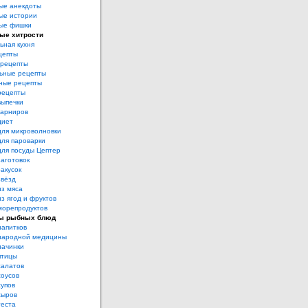
ые анекдоты
ые истории
ые фишки
ые хитрости
ьная кухня
цепты
рецепты
ьные рецепты
ные рецепты
рецепты
выпечки
гарниров
диет
для микроволновки
для пароварки
для посуды Цептер
аготовок
акусок
звёзд
из мяса
з ягод и фруктов
морепродуктов
ы рыбных блюд
напитков
народной медицины
начинки
птицы
салатов
соусов
супов
сыров
теста