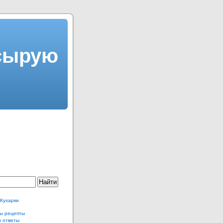
 сырую
 Кухарки
ы рецепты
и ответы