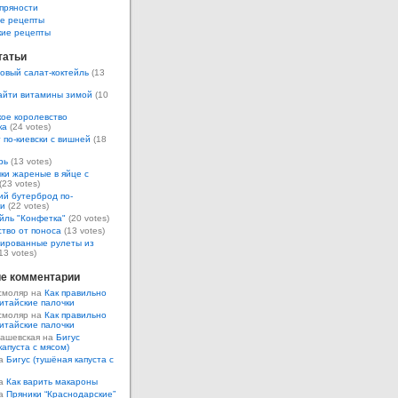
пряности
е рецепты
кие рецепты
татьи
овый салат-коктейль
(13
айти витамины зимой
(10
ое королевство
ка
(24 votes)
 по-киевски с вишней
(18
рь
(13 votes)
ки жареные в яйце с
(23 votes)
ий бутерброд по-
ки
(22 votes)
йль "Конфетка"
(20 votes)
тво от поноса
(13 votes)
ированные рулеты из
13 votes)
е комментарии
смоляр на
Как правильно
итайские палочки
смоляр на
Как правильно
итайские палочки
Кашевская на
Бигус
капуста с мясом)
на
Бигус (тушёная капуста с
на
Как варить макароны
на
Пряники “Краснодарские”