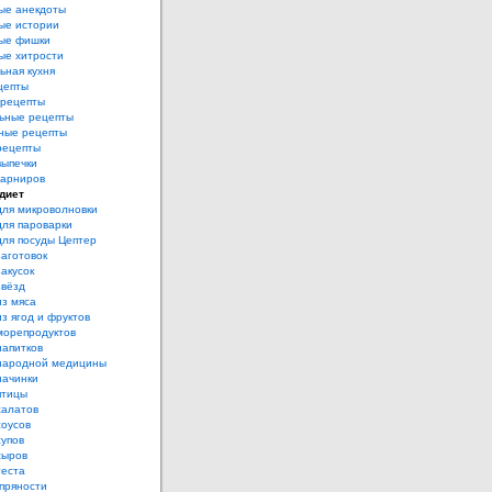
ые анекдоты
ые истории
ые фишки
ые хитрости
ьная кухня
цепты
рецепты
ьные рецепты
ные рецепты
рецепты
выпечки
гарниров
диет
для микроволновки
для пароварки
для посуды Цептер
аготовок
акусок
звёзд
из мяса
з ягод и фруктов
морепродуктов
напитков
народной медицины
начинки
птицы
салатов
соусов
супов
сыров
теста
пряности