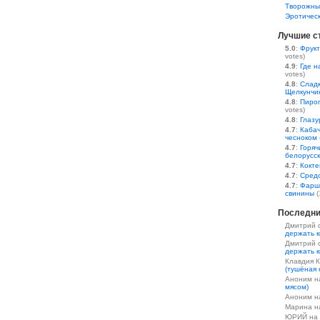
Творожны
Эротичес
Лучшие с
5.0
:
Фрукт
votes)
4.9
:
Где н
votes)
4.8
:
Сладк
Щелкунчи
4.8
:
Пирог
votes)
4.8
:
Глазу
4.7
:
Кабач
чесноком
4.7
:
Горяч
белорусс
4.7
:
Кокте
4.7
:
Средс
4.7
:
Фарш
свинины
(
Последни
Дмитрий 
держать к
Дмитрий 
держать к
Клавдия 
(тушёная 
Аноним 
мясом)
Аноним 
Марина 
ЮРИЙ на