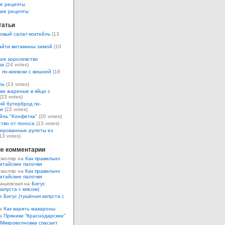
е рецепты
кие рецепты
татьи
овый салат-коктейль
(13
айти витамины зимой
(10
ое королевство
ка
(24 votes)
 по-киевски с вишней
(18
рь
(13 votes)
ки жареные в яйце с
(23 votes)
ий бутерброд по-
ки
(22 votes)
йль "Конфетка"
(20 votes)
тво от поноса
(13 votes)
ированные рулеты из
13 votes)
е комментарии
смоляр на
Как правильно
итайские палочки
смоляр на
Как правильно
итайские палочки
Кашевская на
Бигус
капуста с мясом)
на
Бигус (тушёная капуста с
на
Как варить макароны
на
Пряники “Краснодарские”
Микроволновка спасает