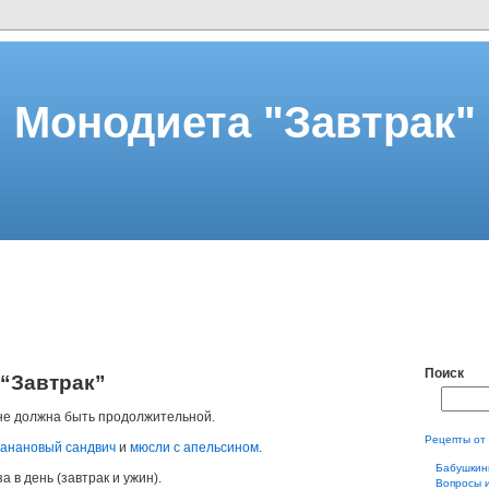
Монодиета "Завтрак"
Поиск
“Завтрак”
не должна быть продолжительной.
Рецепты от
анановый сандвич
и
мюсли с апельсином
.
Бабушкин
а в день (завтрак и ужин).
Вопросы 