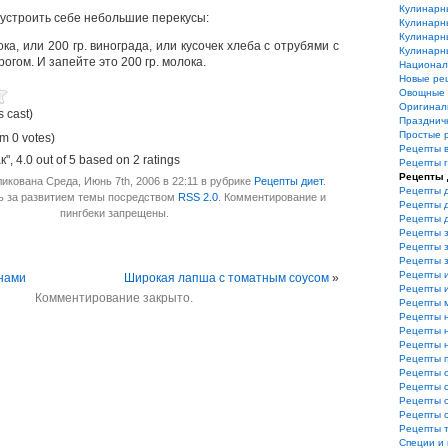
Кулинарн
устроить себе небольшие перекусы:
Кулинарн
Кулинарн
ока, или 200 гр. винограда, или кусочек хлеба с отрубями с
Кулинарн
гом. И запейте это 200 гр. молока.
Национал
Новые ре
Овощные 
Оригинал
s cast)
Празднич
Простые 
m 0 votes)
Рецепты 
к"
,
4.0
out of
5
based on
2
ratings
Рецепты 
Рецепты 
икована Среда, Июнь 7th, 2006 в 22:11 в рубрике
Рецепты диет
.
Рецепты 
ь за развитием темы посредством
RSS 2.0
. Комментирование и
Рецепты 
пингбеки запрещены.
Рецепты 
Рецепты з
Рецепты з
Рецепты 
Рецепты 
нами
Широкая лапша с томатным соусом
»
Рецепты и
Комментирование закрыто.
Рецепты 
Рецепты 
Рецепты 
Рецепты 
Рецепты 
Рецепты 
Рецепты 
Рецепты 
Рецепты 
Рецепты 
Специи и 