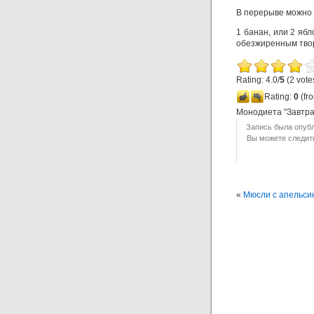
В перерыве можно 
1 банан, или 2 ябл
обезжиренным творо
Rating: 4.0/
5
(2 vote
Rating:
0
(fro
Монодиета "Завтра
Запись была опубл
Вы можете следит
«
Мюсли с апельси