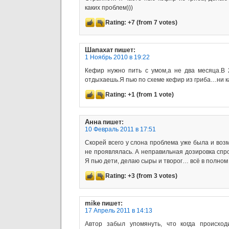
каких проблем)))
Rating:
+7
(from 7 votes)
Шапахат
пишет:
1 Ноябрь 2010 в 19:22
Кефир нужно пить с умом,а не два месяца.В 
отдыхаешь.Я пью по схеме кефир из гриба…ни как
Rating:
+1
(from 1 vote)
Анна
пишет:
10 Февраль 2011 в 17:51
Скорей всего у слона проблема уже была и воз
не проявлялась. А неправильная дозировка спр
Я пью дети, делаю сыры и творог… всё в полном
Rating:
+3
(from 3 votes)
mike
пишет:
17 Апрель 2011 в 14:13
Автор забыл упомянуть, что когда происход