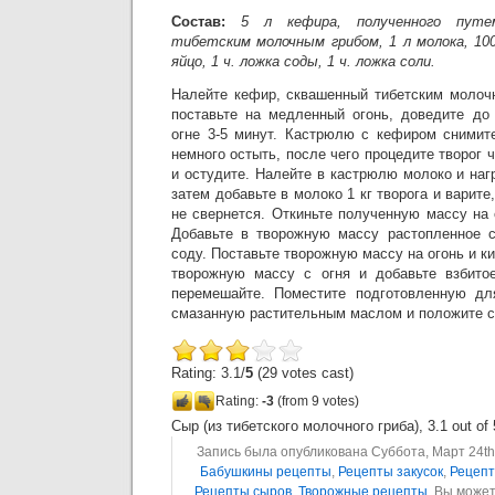
Состав:
5 л кефира, полученного путе
тибетским молочным грибом, 1 л молока, 100
яйцо, 1 ч. ложка соды, 1 ч. ложка соли.
Налейте кефир, сквашенный тибетским молоч
поставьте на медленный огонь, доведите до
огне 3-5 минут. Кастрюлю с кефиром снимите
немного остыть, после чего процедите творог 
и остудите. Налейте в кастрюлю молоко и нагр
затем добавьте в молоко 1 кг творога и варит
не свернется. Откиньте полученную массу на 
Добавьте в творожную массу растопленное с
соду. Поставьте творожную массу на огонь и к
творожную массу с огня и добавьте взбито
перемешайте. Поместите подготовленную д
смазанную растительным маслом и положите с
Rating: 3.1/
5
(29 votes cast)
Rating:
-3
(from 9 votes)
Сыр (из тибетского молочного гриба)
,
3.1
out of
Запись была опубликована Суббота, Март 24th,
Бабушкины рецепты
,
Рецепты закусок
,
Рецепт
Рецепты сыров
,
Творожные рецепты
. Вы може