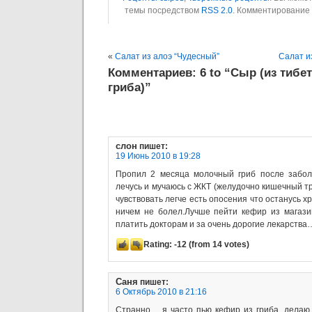
темы посредством
RSS 2.0
. Комментирование
«
Салат из алоэ “Чудесный”
Салат и
Комментариев: 6 to “Сыр (из тибе
гриба)”
слон
пишет:
19 Июнь 2010 в 19:28
Пропил 2 месяца молочный гриб после забол
лечусь и мучаюсь с ЖКТ (желудочно кишечный тр
чувствовать легче есть опосения что останусь хр
ничем не болел.Лучше пейти кефир из магази
платить докторам и за очень дорогие лекарства
Rating:
-12
(from 14 votes)
Саня
пишет:
6 Октябрь 2010 в 21:16
Странно… я часто пью кефир из гриба, делаю