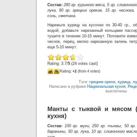
Состав:
280 гр. куриного мяса, 5 гр. сливочног
лука, 90 гр. грецких орехов, 15 гр. чеснока,
соль, сметана.
Нарежьте курицу на кусочки по 30-40 гр., о
водой, добавьте нарезанный кольцами пасси
тушите в течении 10-15 минут. Положите изме
чеснок, перец, мелко нарезанную залень пет
еще 5-10 минут.
Rating: 3.7/
5
(24 votes cast)
Rating:
+2
(from 4 votes)
Тэги:
грецкие орехи
,
курица
,
лу
Написано в рубрике
Национальная кухня
,
Реце
выключены
Манты с тыквой и мясом (
кухня)
Состав:
100 гр. муки, 250 гр. тыквы, 50 гр.
баранины, 50 гр. лука, 10 гр. сливочного масл
соль.