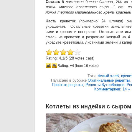
Состав:
6 ломтиков белого батона, 200 гр. 
ложки мягкого плавленого сыра, 1 ст. ло
ложка тертого маринованного хрена, красный
Часть креветок (примерно 24 штучки) оч
украшения. Остальные креветки измельчите
чили и хреном и поперчите. Ожарьте ломтики
смесь из креветок и разрежьте каждый на 4 
украсьте креветками, листиками зелени и капе
Rating: 4.1/
5
(28 votes cast)
Rating:
+4
(from 16 votes)
Тэги:
белый хлеб
,
креве
Написано в рубрике
Оригинальные рецепты
,
Простые рецепты
,
Рецепты бутербродов
,
Ре
Комментариев: 14 »
Котлеты из индейки с сыром