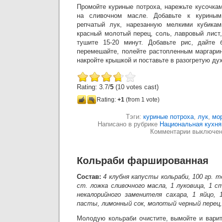
Промойте куриные потроха, нарежьте кусочкам
на сливочном масле. Добавьте к куриным
репчатый лук, нарезанную мелкими кубиками
красный молотый перец, соль, лавровый лист
тушите 15-20 минут. Добавьте рис, дайте 
перемешайте, полейте растопленным маргари
накройте крышкой и поставьте в разогретую дух
Rating: 3.7/
5
(10 votes cast)
Rating:
+1
(from 1 vote)
Тэги:
куриные потроха
,
лук
,
мо
Написано в рубрике
Национальная кухня
Комментарии выключе
Кольраби фаршированная
Состав:
4 клубня капусты кольраби, 100 гр. 
ст. ложка сливочного масла, 1 луковица, 1 ст
некалорийного заменителя сахара, 1 яйцо
пасты, лимонный сок, молотый черный перец,
Молодую кольраби очистите, вымойте и варит