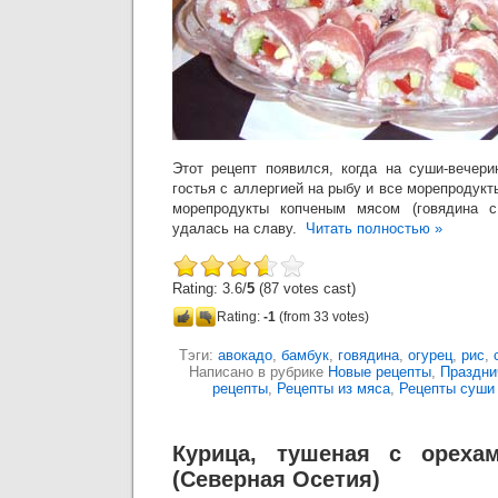
Этот рецепт появился, когда на суши-вечер
гостья с аллергией на рыбу и все морепродукт
морепродукты копченым мясом (говядина с
удалась на славу.
Читать полностью »
Rating: 3.6/
5
(87 votes cast)
Rating:
-1
(from 33 votes)
Тэги:
авокадо
,
бамбук
,
говядина
,
огурец
,
рис
,
Написано в рубрике
Новые рецепты
,
Праздни
рецепты
,
Рецепты из мяса
,
Рецепты суши
Курица, тушеная с ореха
(Северная Осетия)