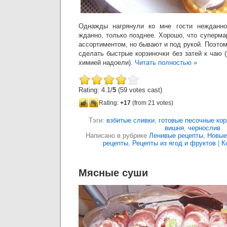
Однажды нагрянули ко мне гости нежданно-
жданно, только позднее. Хорошо, что суперма
ассортиментом, но бывают и под рукой. Поэто
сделать быстрые корзиночки без затей к чаю (
химией надоели).
Читать полностью »
Rating: 4.1/
5
(59 votes cast)
Rating:
+17
(from 21 votes)
Тэги:
взбитые сливки
,
готовые песочные кор
вишня
,
чернослив
Написано в рубрике
Ленивые рецепты
,
Новые
рецепты
,
Рецепты из ягод и фруктов
|
К
Мясные суши