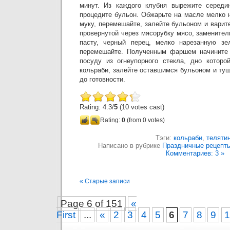
минут. Из каждого клубня вырежите середин
процедите бульон. Обжарьте на масле мелко 
муку, перемешайте, залейте бульоном и варите
провернутой через мясорубку мясо, заменител
пасту, черный перец, мелко нарезанную з
перемешайте. Полученным фаршем начините 
посуду из огнеупорного стекла, дно которо
кольраби, залейте оставшимся бульоном и туш
до готовности.
Rating: 4.3/
5
(10 votes cast)
Rating:
0
(from 0 votes)
Тэги:
кольраби
,
теляти
Написано в рубрике
Праздничные рецепт
Комментариев: 3 »
« Старые записи
Page 6 of 151
«
First
...
«
2
3
4
5
6
7
8
9
1