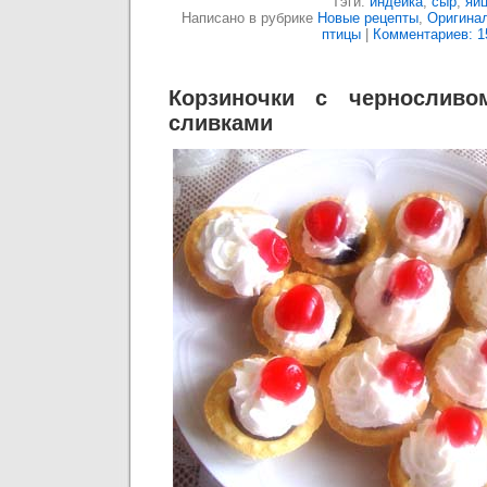
Тэги:
индейка
,
сыр
,
яй
Написано в рубрике
Новые рецепты
,
Оригина
птицы
|
Комментариев: 1
Корзиночки с чернослив
сливками