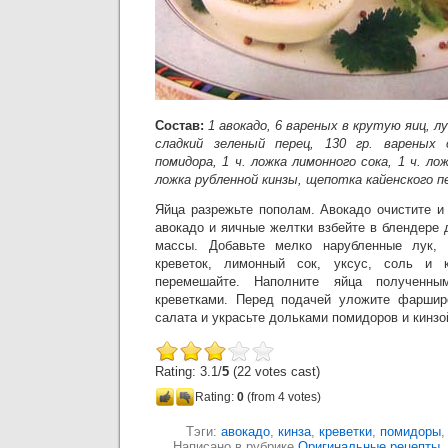
Состав:
1 авокадо, 6 вареных в крутую яиц, л
сладкий зеленый перец, 130 гр. вареных 
помидора, 1 ч. ложка лимонного сока, 1 ч. ло
ложка рубленной кинзы, щепотка кайенского пе
Яйца разрежьте пополам. Авокадо очистите и
авокадо и яичные желтки взбейте в блендере
массы. Добавьте мелко нарубленные лук, 
креветок, лимонный сок, уксус, соль и 
перемешайте. Наполните яйца полученн
креветками. Перед подачей уложите фаршир
салата и украсьте дольками помидоров и кинзо
Rating: 3.1/
5
(22 votes cast)
Rating:
0
(from 4 votes)
Тэги:
авокадо
,
кинза
,
креветки
,
помидоры
Написано в рубрике
Оригинальные рецепты
,