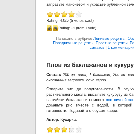
заправьте майонезом и украсьте рубленной зел
Rating: 4.0/
5
(5 votes cast)
Rating:
+1
(from 1 vote)
Написано в рубрике
Ленивые рецепты
,
Ор
Праздничные рецепты
,
Простые рецепты
,
Ре
салатов
|
1 комментарий
Плов из баклажанов и кукур
Состав:
200 гр. риса, 1 баклажан, 200 гр. ко
охотничья заправка, соус карри.
Отварите рис до полуготовности. В глубо
растительного масла, высыпьте кукурузу из ба
на кубики баклажан и немного
охотничьей за
добавьте рис вместе с водой, в которой
готовности. Подавайте с соусом карри.
Автор: Кухарка.