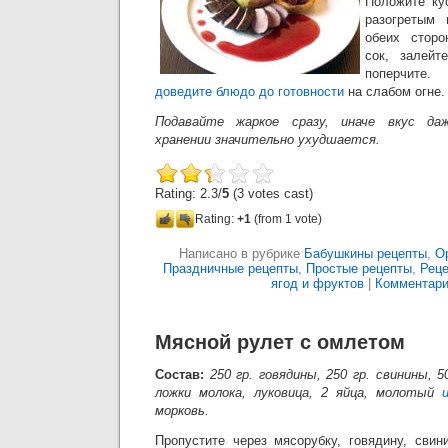
Положите ку
разогретым
обеих сторо
сок, залейт
поперчите.
доведите блюдо до готовности
на слабом огне.
Подавайте жаркое сразу, иначе вкус да
хранении значительно ухудшается.
Rating: 2.3/
5
(3 votes cast)
Rating:
+1
(from 1 vote)
Написано в рубрике
Бабушкины рецепты
,
О
Праздничные рецепты
,
Простые рецепты
,
Реце
ягод и фруктов
|
Комментари
Мясной рулет с омлетом
Состав:
250 гр. говядины, 250 гр. свинины, 5
ложки молока, луковица, 2 яйца, молотый
морковь.
Пропустите через мясорубку, говядину, свин