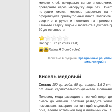
молоке хлеб, приправьте солью и специями,
проверните через мясорубку еще раз. Приго
петрушки омлет, морковь разрежьте на
сформируйте прямоугольный пласт. Положите 
сверните в рулет и положите на противен
Смажьте сверху яйцом и запекайте в духовке п
30 до готовности.
Rating: 1.0/
5
(2 votes cast)
Rating:
0
(from 0 votes)
Написано в рубрике
Праздничные рецепты
комментарий »
Кисель медовый
Состав:
100 гр. меда, 50 гр. сахара, 1,5-2 ст
ст. ложки картофельного крахмала, 4 стакан
Половину меда разведите в горячей воде, до
смесь до кипения. Крахмал разведите холод
помешивая, заварите им кипящий медовый ки
огня, влейте остальной мед и лимонный сок. 