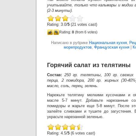
учитывайте, только что кальмары и мидии 
(2-3 минуты).
Rating: 3.0/
5
(21 votes cast)
Rating:
0
(from 6 votes)
Написано в рубрике
Национальная кухня
,
Рец
морепродуктов
,
Французская кухня
|
К
Горячий салат из телятины
Состав:
250 гр. телятины, 100 гр. свежих 
перца, 2 помидора, 200 гр. жирных (30-40%
масло, соль, перец, зелень.
Нарежьте телятину мелкими кусочками и о
масле 5-7 минут. Добавьте нарезанные со
помидоры и жарьте еще 5-8 минут. После это
залейте сливками и тушите до загустения. 
украсьте нарезанной зеленью.
Rating: 4.5/
5
(6 votes cast)