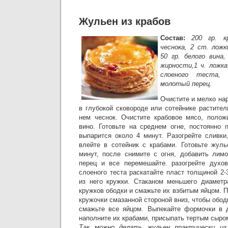
Жульен из крабов
Состав:
200 гр. к
чеснока, 2 ст. лож
50 гр. белого вина,
жирности,1 ч. ложк
слоеного теста, 
молотый перец.
Очистите и мелко нар
в глубокой сковороде или сотейнике растите
нем чеснок. Очистите крабовое мясо, полож
вино. Готовьте на среднем огне, постоянно 
выпарится около 4 минут. Разогрейте сливки
влейте в сотейник с крабами. Готовьте жул
минут, после снимите с огня, добавить лим
перец и все перемешайте. разогрейте духов
слоеного теста раскатайте пласт толщиной 2
из него кружки. Стаканом меньшего диаметр
кружков ободки и смажьте их взбитым яйцом. 
кружочки смазанной стороной вниз, чтобы обод
смажьте все яйцом. Выпекайте формочки в д
наполните их крабами, присыпать тертым сыром
Так можно делать жульен практически из