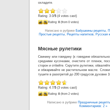
охладите.
Rating: 3.0/
5
(4 votes cast)
Rating:
0
(from 0 votes)
Написано в рубрике
Бабушкины рецепты
,
П
Простые рецепты
,
Рецепты напитков
,
Русская 
Мясные рулетики
Свинину или говядину (к говядине обязательно
средними кусочками, очистите от пленок, пос
сторон и отбейте. Скрутите рулетики, обваляй
и обжаривайте не растительном масле. Сложи
тушите в разогретой до 200 градусов духовке 1
Rating: 4.7/
5
(3 votes cast)
Rating:
0
(from 2 votes)
Написано в рубрике
Праздничные рецепт
Комментариев: 2 »