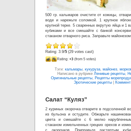
500 гр. кальмаров очистите от кожицы, отвар
воде и нарежьте соломкой. 1 крупное яблок
крупной терке. 5 сваренных вкрутую яйца и 1 
кубиками и все смешайте с банкой консерви
стаканом отварного риса. Заправьте майонезом
Rating: 3.9/
5
(29 votes cast)
Rating:
+3
(from 5 votes)
Тэги:
кальмары
,
кукуруза
,
майонез
,
морко
Написано в рубрике
Ленивые рецепты
,
Н
Оригинальные рецепты
,
Рецепты морепроду
Эротические рецепты
|
Коммента
Салат “Куляз”
2 куриных окорочка отварите в подсоленной во
из бульона и остудите. Обжарьте нашинкова
цвета и смешайте с 6 мелко нарубленны
стаканом измельченных грецких орехов и изм
с окорочков. Приправьте растертым куби