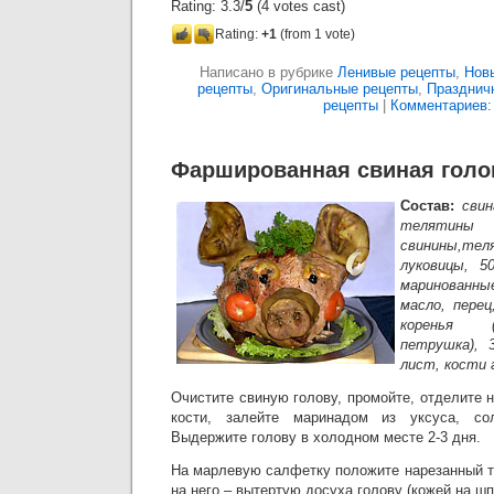
Rating: 3.3/
5
(4 votes cast)
Rating:
+1
(from 1 vote)
Написано в рубрике
Ленивые рецепты
,
Нов
рецепты
,
Оригинальные рецепты
,
Празднич
рецепты
|
Комментариев: 
Фаршированная свиная голо
Состав:
свин
телятин
свинины,теля
луковицы, 5
маринованны
масло, перец
коренья (
петрушка), 
лист, кости 
Очистите свиную голову, промойте, отделите
кости, залейте маринадом из уксуса, со
Выдержите голову в холодном месте 2-3 дня.
На марлевую салфетку положите нарезанный т
на него – вытертую досуха голову (кожей на шп