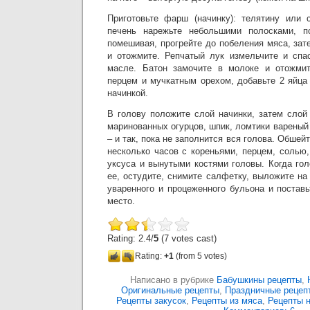
Приготовьте фарш (начинку): телятину или 
печень нарежьте небольшими полосками, п
помешивая, прогрейте до побеления мяса, за
и отожмите. Репчатый лук измельчите и спа
масле. Батон замочите в молоке и отожмите
перцем и мучкатным орехом, добавьте 2 яйца
начинкой.
В голову положите слой начинки, затем слой
маринованных огурцов, шпик, ломтики вареный 
– и так, пока не заполнится вся голова. Обшей
несколько часов с кореньями, перцем, солью
уксуса и вынутыми костями головы. Когда гол
ее, остудите, снимите салфетку, выложите на
уваренного и процеженного бульона и постав
место.
Rating: 2.4/
5
(7 votes cast)
Rating:
+1
(from 5 votes)
Написано в рубрике
Бабушкины рецепты
,
Оригинальные рецепты
,
Праздничные рецеп
Рецепты закусок
,
Рецепты из мяса
,
Рецепты 