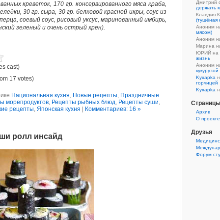
Дмитрий 
ованных креветок, 170 гр. консервированного мяса краба,
держать к
еледки, 30 гр. сыра, 30 гр. белковой красной икры, соус из
Клавдия 
перца, соевый соус, рисовый уксус, маринованный имбирь,
(тушёная 
нский зеленый и очень острый хрен).
Аноним 
мясом)
Аноним 
Марина 
ЮРИЙ на
жизнь
Аноним 
es cast)
кукурузой
Kyxapka
н
rom 17 votes)
горчицей
Kyxapka
н
рике
Национальная кухня
,
Новые рецепты
,
Праздничные
ы морепродуктов
,
Рецепты рыбных блюд
,
Рецепты суши
,
Страниц
кие рецепты
,
Японская кухня
|
Комментариев: 16 »
Aрхив
О проекте
Друзья
уши ролл инсайд
Медицинс
Междунар
Форум ст