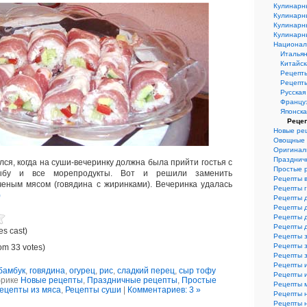
Кулинарн
Кулинарн
Кулинарн
Кулинарн
Национал
Итальян
Китайск
Рецепт
Рецепт
Русская
Француз
Японска
Реце
Новые ре
Овощные 
Оригинал
Празднич
ся, когда на суши-вечеринку должна была прийти гостья с
Простые 
ыбу и все морепродукты. Вот и решили заменить
Рецепты 
еным мясом (говядина с жиринками). Вечеринка удалась
Рецепты 
)
Рецепты 
Рецепты 
Рецепты 
Рецепты 
es cast)
Рецепты з
Рецепты з
om 33 votes)
Рецепты 
Рецепты 
бамбук
,
говядина
,
огурец
,
рис
,
сладкий перец
,
сыр тофу
Рецепты и
брике
Новые рецепты
,
Праздничные рецепты
,
Простые
Рецепты 
ецепты из мяса
,
Рецепты суши
|
Комментариев: 3 »
Рецепты 
Рецепты 