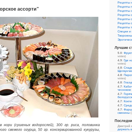
Рецепты 
Рецепты 
орское ассорти”
Рецепты 
Рецепты 
Рецепты 
Рецепты 
Рецепты 
Специи и 
Творожны
Эротичес
Лучшие с
5.0
:
Фрукт
votes)
4.9
:
Где н
votes)
4.8
:
Сладк
Щелкунчи
4.8
:
Пирог
votes)
4.8
:
Глазу
4.7
:
Кабач
чесноком
4.7
:
Горяч
белорусс
4.7
:
Кокте
4.7
:
Средс
4.7
:
Фарш
свинины
(
Последни
в нори (сушеных водорослей), 300 гр. риса, половинка
Дмитрий 
ного свежего огурца, 50 гр. консервированной кукурузы,
держать к