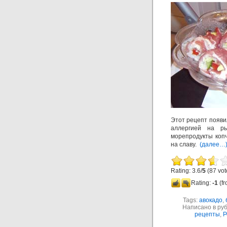
Этот рецепт появил
аллергией на р
морепродукты копч
на славу.
(далее…
Rating: 3.6/
5
(87 vot
Rating:
-1
(fr
Tags:
авокадо
,
Написано в ру
рецепты
,
Р