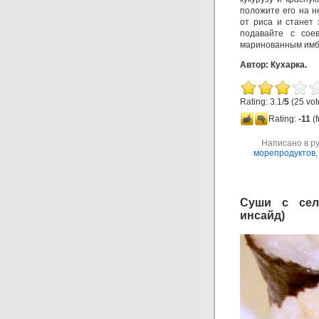
положите его на н
от риса и станет 
подавайте с соев
маринованным имб
Автор: Кухарка.
Rating: 3.1/
5
(25 vot
Rating:
-11
(f
Написано в р
морепродуктов
Суши с селе
инсайд)