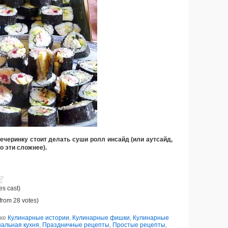
ечеринку стоит делать суши ролл инсайд (или аутсайд,
о эти сложнее).
es cast)
from 28 votes)
ике
Кулинарные истории
,
Кулинарные фишки
,
Кулинарные
альная кухня
,
Праздничные рецепты
,
Простые рецепты
,