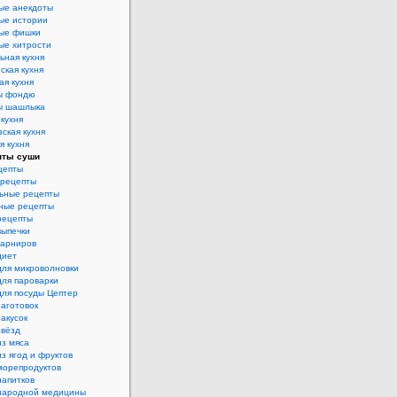
ые анекдоты
ые истории
ые фишки
ые хитрости
ьная кухня
ская кухня
ая кухня
ы фондю
ы шашлыка
 кухня
ская кухня
я кухня
пты суши
цепты
рецепты
ьные рецепты
ные рецепты
рецепты
выпечки
гарниров
диет
для микроволновки
для пароварки
для посуды Цептер
аготовок
акусок
звёзд
из мяса
з ягод и фруктов
морепродуктов
напитков
народной медицины