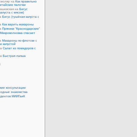
смоляр на
Как правильно
итайские палочки
Кашевская на
Бигус
капуста с мясом)
на
Бигус (тушёная капуста с
на
Как варить макароны
на
Пряники “Краснодарские”
Микроволновка спасает
на
Макароны по-флотски с
 и капустой
а
Салат из помидоров с
а
Быстрая лапша
ы
кие консультации
одные знакомства
удентов МИИГаиК