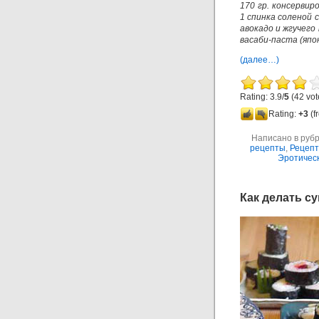
170 гр. консервир
1 спинка соленой с
авокадо и жгучего 
васаби-паста (япо
(далее…)
Rating: 3.9/
5
(42 vot
Rating:
+3
(f
Написано в руб
рецепты
,
Рецепт
Эротичес
Как делать с