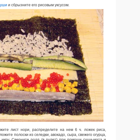
суши
и сбрызните его рисовым уксусом.
жите лист нори, распределите на нем 6 ч. ложек риса,
ложите полоски из селедки, авокадо, сыра, свежего огурца,
ю икру. Сверните ролл (в рулет) при помощи суши-мата и