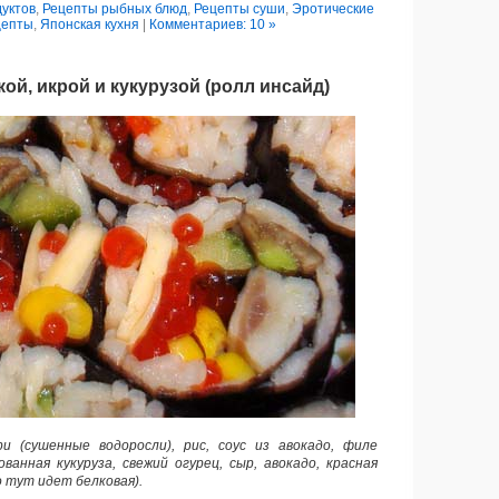
уктов
,
Рецепты рыбных блюд
,
Рецепты суши
,
Эротические
цепты
,
Японская кухня
|
Комментариев: 10 »
ой, икрой и кукурузой (ролл инсайд)
и (сушенные водоросли), рис, соус из авокадо, филе
ованная кукуруза, свежий огурец, сыр, авокадо, красная
о тут идет белковая).