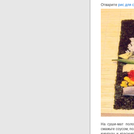
Отварите
рис для 
На суши-мат поло
смажьте соусом, по
кукурузу и красну