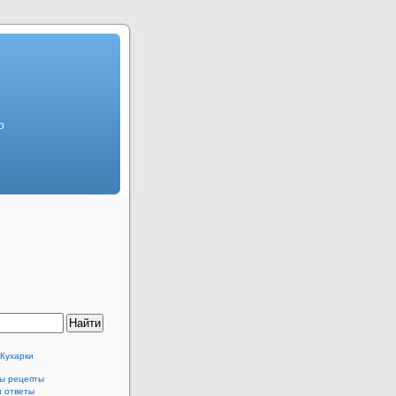
о
 Кухарки
ы рецепты
и ответы