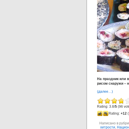
На праздник или в
рисом снаружи – н
(далее…)
Rating: 3.8/
5
(96 vot
Rating:
+12
(
Написано в рубр
хитрости
,
Национ