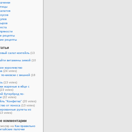
начинки
птицы
салатов
соусов
супов
сыров
теста
пряности
е рецепты
кие рецепты
татьи
овый салат-коктейль
(13
айти витамины зимой
(10
ое королевство
ка
(24 votes)
 по-киевски с вишней
(18
рь
(13 votes)
ки жареные в яйце с
(23 votes)
ий бутерброд по-
ки
(22 votes)
йль "Конфетка"
(20 votes)
тво от поноса
(13 votes)
ированные рулеты из
13 votes)
е комментарии
смоляр на
Как правильно
итайские палочки