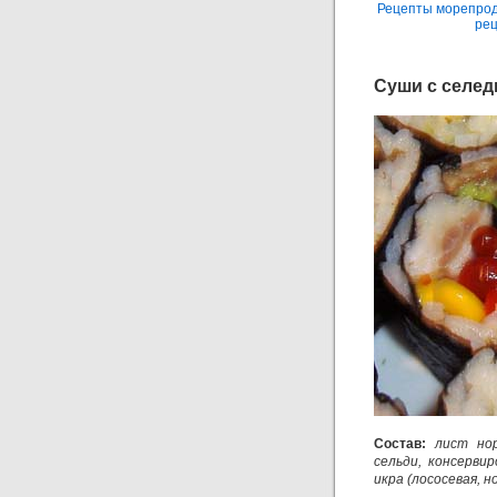
Рецепты морепрод
ре
Суши с селедк
Состав:
лист нор
сельди, консервир
икра (лососевая, н