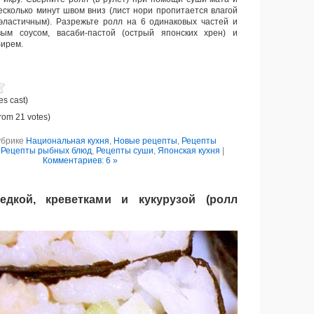
есколько минут швом вниз (лист нори пропитается влагой
эластичным). Разрежьте ролл на 6 одинаковых частей и
ым соусом, васаби-пастой (острый японских хрен) и
ирем.
es cast)
rom 21 votes)
убрике
Национальная кухня
,
Новые рецепты
,
Рецепты
,
Рецепты рыбных блюд
,
Рецепты суши
,
Японская кухня
|
Комментариев: 6 »
дкой, креветками и кукурузой (ролл