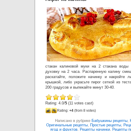
стакан калиновой муки на 2 стакана воды 
духовку на 2 часа. Распаренную калину смеш
раскатайте, положите начинку и накройте л
крышкой, либо украсьте пирог сеткой из тест
200 градусов и выпекайте минут 30-40.
Rating: 4.0/
5
(11 votes cast)
Rating:
+4
(from 8 votes)
Написано в рубрике
Бабушкины рецепты
,
Оригинальные рецепты
,
Простые рецепты
,
Рец
ягод и фруктов
,
Рецепты начинки
,
Рецепты п