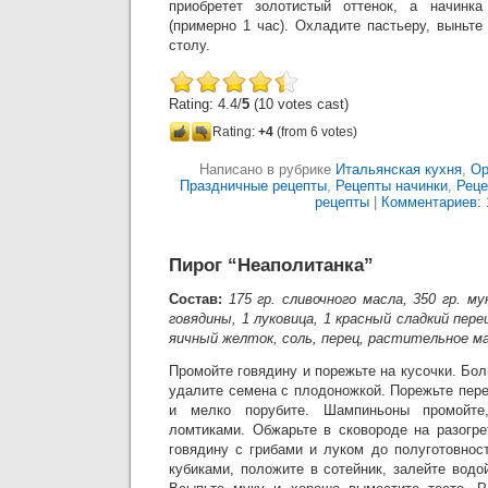
приобретет золотистый оттенок, а начинка
(примерно 1 час). Охладите пастьеру, выньт
столу.
Rating: 4.4/
5
(10 votes cast)
Rating:
+4
(from 6 votes)
Написано в рубрике
Итальянская кухня
,
Ор
Праздничные рецепты
,
Рецепты начинки
,
Реце
рецепты
|
Комментариев: 
Пирог “Неаполитанка”
Состав:
175 гр. сливочного масла, 350 гр. мук
говядины, 1 луковица, 1 красный сладкий пере
яичный желток, соль, перец, растительное ма
Промойте говядину и порежьте на кусочки. Бол
удалите семена с плодоножкой. Порежьте пере
и мелко порубите. Шампиньоны промойте
ломтиками. Обжарьте в сковороде на разогр
говядину с грибами и луком до полуготовнос
кубиками, положите в сотейник, залейте водо