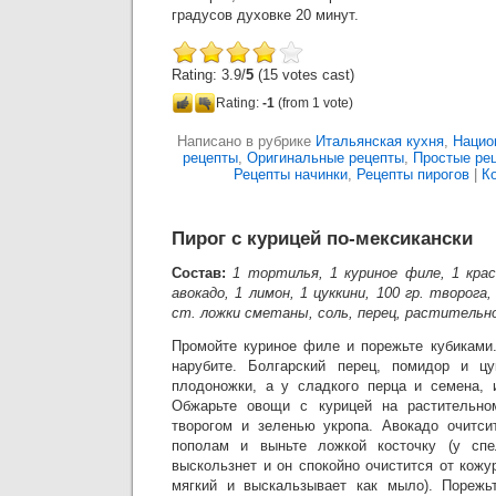
градусов духовке 20 минут.
Rating: 3.9/
5
(15 votes cast)
Rating:
-1
(from 1 vote)
Написано в рубрике
Итальянская кухня
,
Нацио
рецепты
,
Оригинальные рецепты
,
Простые ре
Рецепты начинки
,
Рецепты пирогов
|
К
Пирог с курицей по-мексикански
Состав:
1 тортилья, 1 куриное филе, 1 крас
авокадо, 1 лимон, 1 цуккини, 100 гр. творога,
ст. ложки сметаны, соль, перец, растительн
Промойте куриное филе и порежьте кубиками
нарубите. Болгарский перец, помидор и цу
плодоножки, а у сладкого перца и семена, 
Обжарьте овощи с курицей на растительно
творогом и зеленью укропа. Авокадо очитси
пополам и выньте ложкой косточку (у спе
выскользнет и он спокойно очистится от кож
мягкий и выскальзывает как мыло). Порежь