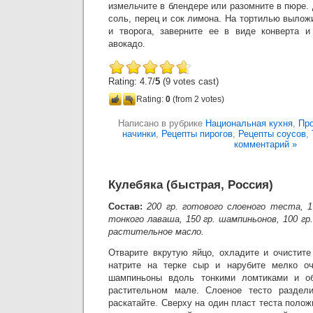
измельчите в блендере или разомните в пюре. 
соль, перец и сок лимона. На тортилью выло
и творога, заверните ее в виде конверта и
авокадо.
Rating: 4.7/
5
(9 votes cast)
Rating:
0
(from 2 votes)
Написано в рубрике
Национальная кухня
,
Про
начинки
,
Рецепты пирогов
,
Рецепты соусов
,
комментарий »
Кулебяка (быстрая, Россия)
Состав:
200 гр. готового слоеного теста, 1
тонкого лаваша, 150 гр. шампиньонов, 100 гр
растительное масло.
Отварите вкрутую яйцо, охладите и очистите
натрите на терке сыр и нарубите мелко о
шампиньоны вдоль тонкими ломтиками и об
растительном мале. Слоеное тесто раздел
раскатайте. Сверху на один пласт теста полож