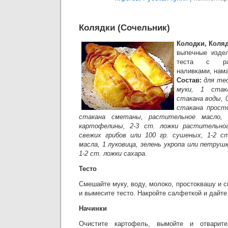
Колядки (Сочельник)
Колодки, Коляд
выпечные издел
теста с раз
наливками, нам
Состав:
для те
муки, 1 стак
стакана воды, 0
стакана просто
стакана сметаны, растительное масло, с
картофелины, 2-3 ст. ложки растительног
свежих грибов или 100 гр. сушеных, 1-2 с
масла, 1 луковица, зелень укропа или петрушк
1-2 ст. ложки сахара.
Тесто
Смешайте муку, воду, молоко, простоквашу и с
и вымесите тесто. Накройте салфеткой и дайте 
Начинки
Очистите картофель, вымойте и отварит