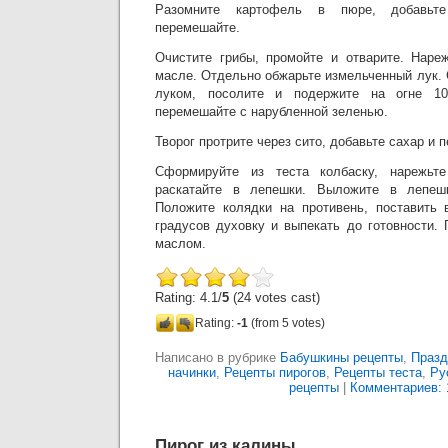
Разомните картофель в пюре, добавьт
перемешайте.
Очистите грибы, промойте и отварите. Наре
масле. Отдельно обжарьте измельченный лук.
луком, посолите и подержите на огне 10
перемешайте с нарубленной зеленью.
Творог протрите через сито, добавьте сахар и 
Сформируйте из теста колбаску, нарежьт
раскатайте в лепешки. Выложите в лепешк
Положите колядки на противень, поставить 
градусов духовку и выпекать до готовности.
маслом.
Rating: 4.1/
5
(24 votes cast)
Rating:
-1
(from 5 votes)
Написано в рубрике
Бабушкины рецепты
,
Празд
начинки
,
Рецепты пирогов
,
Рецепты теста
,
Ру
рецепты
|
Комментариев: 
Пирог из калины