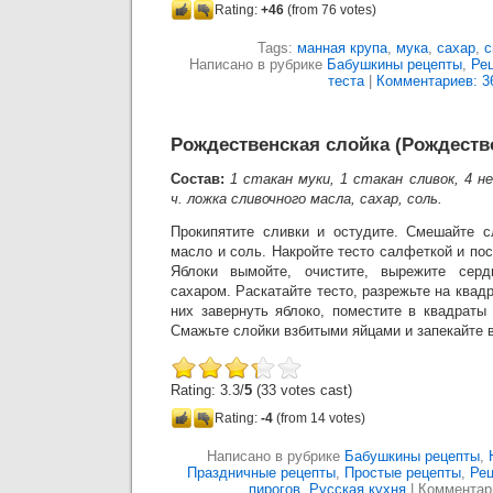
Rating:
+46
(from 76 votes)
Tags:
манная крупа
,
мука
,
сахар
,
с
Написано в рубрике
Бабушкины рецепты
,
Рец
теста
|
Комментариев: 3
Рождественская слойка (Рождеств
Состав:
1 стакан муки, 1 стакан сливок, 4 не
ч. ложка сливочного масла, сахар, соль.
Прокипятите сливки и остудите. Смешайте с
масло и соль. Накройте тесто салфеткой и пос
Яблоки вымойте, очистите, вырежите серд
сахаром. Раскатайте тесто, разрежьте на квад
них завернуть яблоко, поместите в квадраты
Смажьте слойки взбитыми яйцами и запекайте в
Rating: 3.3/
5
(33 votes cast)
Rating:
-4
(from 14 votes)
Написано в рубрике
Бабушкины рецепты
,
Праздничные рецепты
,
Простые рецепты
,
Рец
пирогов
,
Русская кухня
|
Комментар