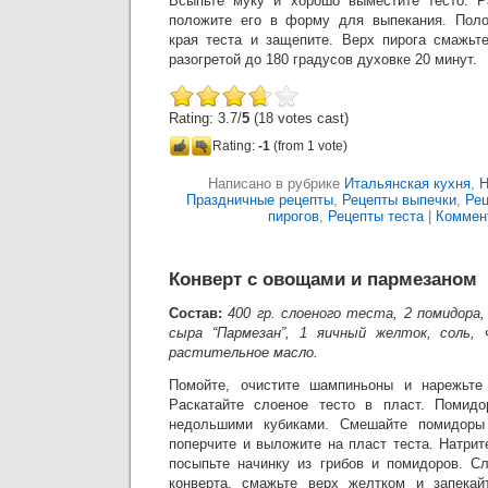
Всыпьте муку и хорошо выместите тесто. Ра
положите его в форму для выпекания. Полож
края теста и защепите. Верх пирога смажьт
разогретой до 180 градусов духовке 20 минут.
Rating: 3.7/
5
(18 votes cast)
Rating:
-1
(from 1 vote)
Написано в рубрике
Итальянская кухня
,
Н
Праздничные рецепты
,
Рецепты выпечки
,
Рец
пирогов
,
Рецепты теста
|
Коммент
Конверт с овощами и пармезаном
Состав:
400 гр. слоеного теста, 2 помидора,
сыра “Пармезан”, 1 яичный желток, соль,
растительное масло.
Помойте, очистите шампиньоны и нарежьте
Раскатайте слоеное тесто в пласт. Помид
недольшими кубиками. Смешайте помидоры 
поперчите и выложите на пласт теста. Натрит
посыпьте начинку из грибов и помидоров. С
конверта, смажьте верх желтком и запекай