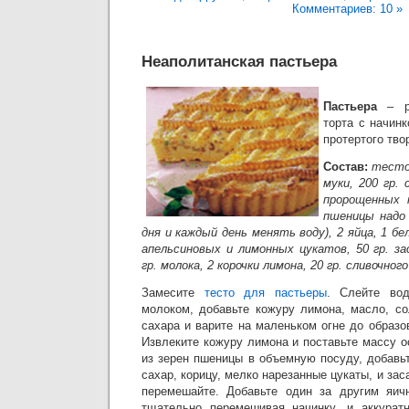
Комментариев: 10 »
Неаполитанская пастьера
Пастьера
– ра
торта с начин
протертого тво
Состав:
тесто 
муки, 200 гр. 
пророщенных 
пшеницы надо
дня и каждый день менять воду), 2 яйца, 1 бело
апельсиновых и лимонных цукатов, 50 гр. за
гр. молока, 2 корочки лимона, 20 гр. сливочного
Замесите
тесто для пастьеры
. Слейте вод
молоком, добавьте кожуру лимона, масло, со
сахара и варите на маленьком огне до образ
Извлеките кожуру лимона и поставьте массу 
из зерен пшеницы в объемную посуду, добавьт
сахар, корицу, мелко нарезанные цукаты, и за
перемешайте. Добавьте один за другим яич
тщательно перемешивая начинку, и аккурат