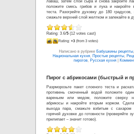
лаваш, затем слой сыра и снова закройте л
положите смесь грибов и лука и накройте 
теста. Разогрейте духовку до 180 градусов,
смажьте верхний слой желтком и запекайте в д
Rating: 3.6/
5
(12 votes cast)
Rating:
+3
(from 3 votes)
Написано в рубрике
Бабушкины рецепты
Национальная кухня
,
Простые рецепты
,
Рец
пирогов
,
Русская кухня
|
Коммент
Пирог с абрикосами (быстрый и п
Разрморозьте пакет слоеного теста и раскат
противень смоченный водой положите один
вареньем или медом, положите сверху н
абрикосы и накройте вторым коржом. Сдел
выхода пара, смажьте взбитым с сахаром 
горячей духовке до готовности (проверяйте зу
прилипает – значит готово).