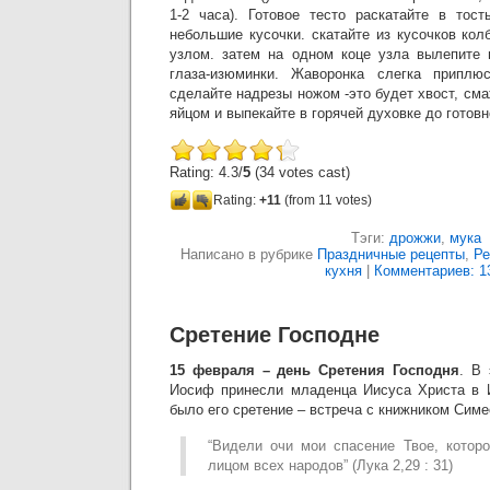
1-2 часа). Готовое тесто раскатайте в тос
небольшие кусочки. скатайте из кусочков ко
узлом. затем на одном коце узла вылепите 
глаза-изюминки. Жаворонка слегка приплю
сделайте надрезы ножом -это будет хвост, см
яйцом и выпекайте в горячей духовке до готовно
Rating: 4.3/
5
(34 votes cast)
Rating:
+11
(from 11 votes)
Тэги:
дрожжи
,
мука
Написано в рубрике
Праздничные рецепты
,
Ре
кухня
|
Комментариев: 1
Сретение Господне
15 февраля – день Сретения Господня
. В
Иосиф принесли младенца Иисуса Христа в И
было его сретение – встреча с книжником Симе
“Видели очи мои спасение Твое, котор
лицом всех народов” (Лука 2,29 : 31)