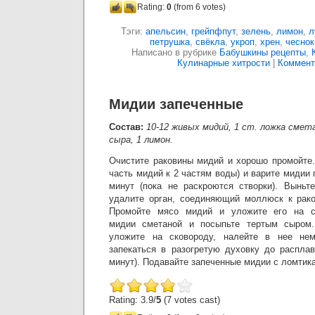
Rating:
0
(from 6 votes)
Тэги:
апельсин
,
грейпфпут
,
зелень
,
лимон
,
л
петрушка
,
свёкла
,
укроп
,
хрен
,
чеснок
Написано в рубрике
Бабушкины рецепты
,
Кулинарные хитрости
|
Коммент
Мидии запеченные
Состав:
10-12 живых мидий, 1 ст. ложка смет
сыра, 1 лимон.
Очистите раковины мидий и хорошо промойте.
часть мидий к 2 частям воды) и варите мидии 
минут (пока не раскроются створки). Выньт
удалите орган, соединяющий моллюск к рако
Промойте мясо мидий и уложите его на ст
мидии сметаной и посыпьте тертым сыром.
уложите на сковороду, налейте в нее нем
запекаться в разогретую духовку до распла
минут). Подавайте запеченные мидии с ломтик
Rating: 3.9/
5
(7 votes cast)