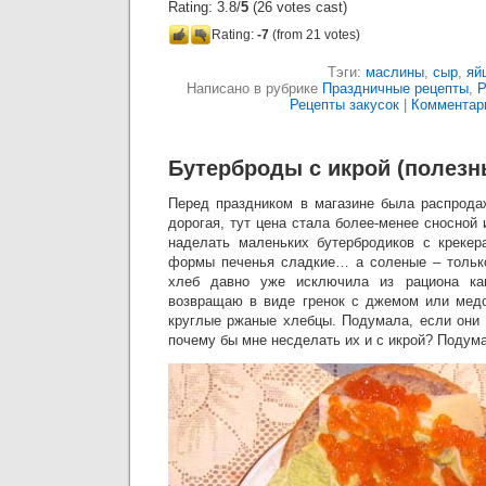
Rating: 3.8/
5
(26 votes cast)
Rating:
-7
(from 21 votes)
Тэги:
маслины
,
сыр
,
яй
Написано в рубрике
Праздничные рецепты
,
Р
Рецепты закусок
|
Комментари
Бутерброды с икрой (полезн
Перед праздником в магазине была распрода
дорогая, тут цена стала более-менее сносной
наделать маленьких бутербродиков с крекер
формы печенья сладкие… а соленые – тольк
хлеб давно уже исключила из рациона как
возвращаю в виде гренок с джемом или медо
круглые ржаные хлебцы. Подумала, если они 
почему бы мне несделать их и с икрой? Подума