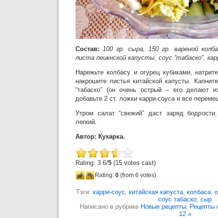
Состав:
100 гр. сыра, 150 гр. вареной колб
листа пеикнской капусты, соус “табаско”, кар
Нарежьте колбасу и огурец кубиками, натрит
накрошите листья китайской капусты. Капнит
“табаско” (он очень острый – его делают и
добавьте 2 ст. ложки карри-соуса и все переме
Утром салат “свежий” даст заряд бодрости
легкий.
Автор: Кухарка.
Rating: 3.6/
5
(15 votes cast)
Rating:
0
(from 6 votes)
Тэги:
карри-соус
,
китайская капуста
,
колбаса
,
о
соус табаско
,
сыр
Написано в рубрике
Новые рецепты
,
Рецепты 
12 »