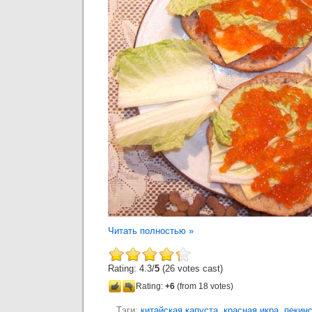
Читать полностью »
Rating: 4.3/
5
(26 votes cast)
Rating:
+6
(from 18 votes)
Тэги:
китайская капуста
,
красная икра
,
пекинс