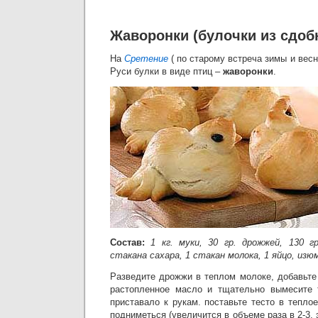
Жаворонки (булочки из сдобн
На
Сретение
( по старому встреча зимы и весн
Руси булки в виде птиц –
жаворонки
.
Состав:
1 кг. муки, 30 гр. дрожжей, 130 гр
стакана сахара, 1 стакан молока, 1 яйцо, изюм
Разведите дрожжи в теплом молоке, добавьте
растопленное масло и тщательно вымесите т
приставало к рукам. поставьте тесто в тепло
подниметься (увеличится в объеме раза в 2-3,