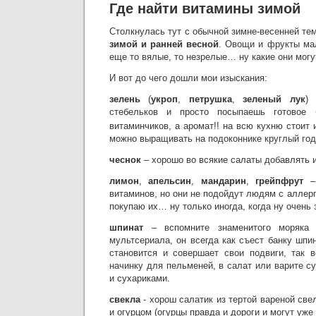
Где найти витамины зимой
Столкнулась тут с обычной зимне-весенней те
зимой и ранней весной
. Овощи и фрукты мал
еще то вялые, то незрелые… ну какие они могу
И вот до чего дошли мои изыскания:
зелень
(
укроп
,
петрушка
,
зеленый лук
) 
стебельков и просто посыпаешь готовое
витаминчиков, а аромат!! на всю кухню стоит
можно выращивать на подоконнике круглый год
чеснок
– хорошо во всякие салаты добавлять и
лимон
,
апельсин
,
мандарин
,
грейпфрут
– 
витаминов, но они не подойдут людям с аллерг
покупаю их… ну только иногда, когда ну очень 
шпинат
– вспомните знаменитого моряка 
мультсериала, он всегда как съест банку шпи
становится и совершает свои подвиги, так 
начинку для пельменей, в салат или варите су
и сухариками.
свекла
- хорош салатик из тертой вареной све
и огурцом (огурцы правда и дороги и могут уже