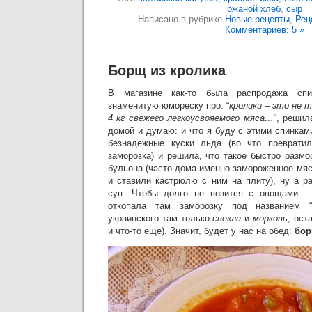
ржаной хлеб
,
сыр
Написано в рубрике
Новые рецепты
,
Рец
Комментариев: 5 »
Борщ из кролика
В магазине как-то была распродажа спи
знаменитую юмореску про: “
кролики – это не т
4 кг свежего легкоусвояемого мяса…
“, решил
домой и думаю: и что я буду с этими спинка
безнадежные куски льда (во что преврати
заморозка) и решила, что такое быстро размо
бульона (часто дома именно замороженное мя
и ставили кастрюлю с ним на плиту), ну а р
суп. Чтобы долго не возится с овощами –
откопала там заморозку под названием 
украинского там только
свекла
и
морковь
, ост
и что-то еще). Значит, будет у нас на обед:
бор