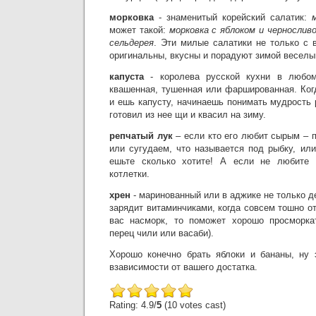
морковка
- знаменитый корейский салатик:
может такой:
морковка с яблоком и чернослив
сельдерея
. Эти милые салатики не только с 
оригинальны, вкусны и порадуют зимой весел
капуста
- королева русской кухни в любом
квашенная, тушенная или фаршированная. Ког
и ешь капусту, начинаешь понимать мудрость 
готовил из нее щи и квасил на зиму.
репчатый лук
– если кто его любит сырым – 
или сугудаем, что называется под рыбку, ил
ешьте сколько хотите! А если не любите 
котлетки.
хрен
- маринованный или в аджике не только д
зарядит витаминчиками, когда совсем тошно от
вас насморк, то поможет хорошо просморкат
перец чили или васаби).
Хорошо конечно брать яблоки и бананы, ну 
взависимости от вашего достатка.
Rating: 4.9/
5
(10 votes cast)