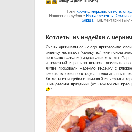
Rating:
-4
(from 10 votes)
Тэги:
кролик
,
морковь
,
свёкла
,
спар
Написано в рубрике
Новые рецепты
,
Оригина
борща
|
Комментарии выкл
Котлеты из индейки с черн
Очень оригинальное блюдо приготовила свои
индейку называют “калакутас” мне понравилас
но и само название) индюшачьи котлеты. Фарш
и полезный и решила немного добавить свое
Литве пробовали жареную индейку с клюкв
вместо клюквенного соуса положить внуть к
Котлеты из индейки с начинокй из черники хо
и на детские праздники (от черники они прео
).