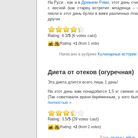
На Руси , как и в
Древнем Риме
, этот день сч
с весной (как старец встретил младенца – 
пекли в этот день булки в виже различных пти
других.
Rating: 4.3/
5
(6 votes cast)
Rating:
+1
(from 1 vote)
Написано в рубрике
Кулинарные истории
Диета от отеков (огуречная)
Эта диета длится всего лишь 1 день!
На этот день вам понадобится 1,5 кг свежих о
(Так советовали врачи беременным, у кого бы
полностью »
Rating: 3.5/
5
(29 votes cast)
Rating:
+2
(from 2 votes)
Тэги:
огурцы
,
яйца