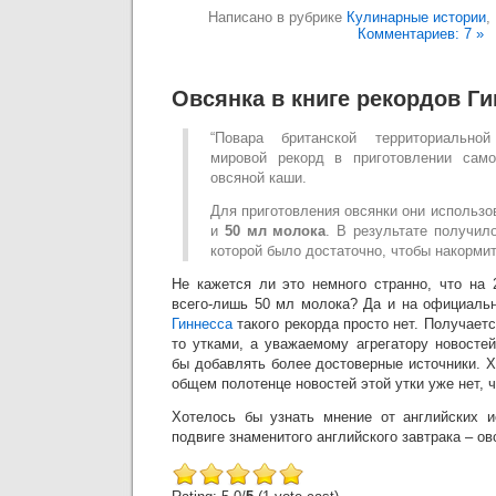
Написано в рубрике
Кулинарные истории
,
Комментариев: 7 »
Овсянка в книге рекордов Г
“Повара британской территориально
мировой рекорд в приготовлении сам
овсяной каши.
Для приготовления овсянки они использ
и
50 мл молока
. В результате получи
которой было достаточно, чтобы накорми
Не кажется ли это немного странно, что на 
всего-лишь 50 мл молока? Да и на официаль
Гиннесса
такого рекорда просто нет. Получаетс
то утками, а уважаемому агрегатору новосте
бы добавлять более достоверные источники. Хо
общем полотенце новостей этой утки уже нет, ч
Хотелось бы узнать мнение от английских и
подвиге знаменитого английского завтрака – ов