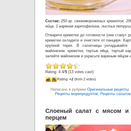
Состав:
250 гр. свежемороженых креветок, 200
яйца, 1 вареная картофелина, листья петруш
Отварите креветки до готовности (они станут р
креветки охладите и очистите от панциря. Кар
крупной терке. В салатницы укладывайте 
майонезом: креветки, тертые яйца, тертый ка
залейте майонезом и украсьте вареным яйцом 
Rating: 4.4/
5
(13 votes cast)
Rating:
+2
(from 2 votes)
Написано в рубрике
Оригинальные рецепты
,
Рецепты морепродуктов
,
Рецепты салатов
Слоеный салат с мясом и
перцем