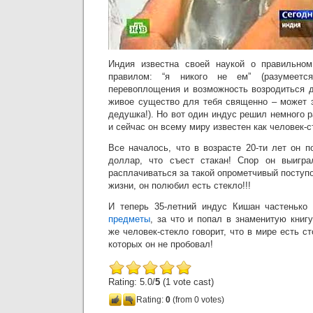
Индия известна своей наукой о правильно
правилом: “я никого не ем” (разумеет
перевоплощения и возможность возродиться 
живое существо для тебя священно – может 
дедушка!). Но вот один индус решил немного
и сейчас он всему миру известен как человек-с
Все началось, что в возрасте 20-ти лет он 
доллар, что съест стакан! Спор он выигра
расплачиваться за такой опрометчивый поступо
жизни, он полюбил есть стекло!!!
И теперь 35-летний индус Кишан частенько
предметы
, за что и попал в знаменитую книг
же человек-стекло говорит, что в мире есть с
которых он не пробовал!
Rating: 5.0/
5
(1 vote cast)
Rating:
0
(from 0 votes)