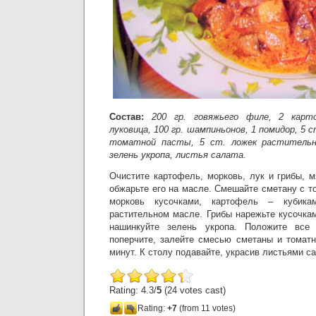
Состав:
200 гр. говяжьего филе, 2 карт
луковица, 100 гр. шампиньонов, 1 помидор, 5 
томатной пасты, 5 ст. ложек растительно
зелень укропа, листья салата.
Очистите картофель, морковь, лук и грибы, 
обжарьте его на масле. Смешайте сметану с т
морковь кусочками, картофель – кубик
растительном масле. Грибы нарежьте кусочка
нашинкуйте зелень укропа. Положите все 
поперчите, залейте смесью сметаны и томатн
минут. К столу подавайте, украсив листьями са
Rating: 4.3/
5
(24 votes cast)
Rating:
+7
(from 11 votes)