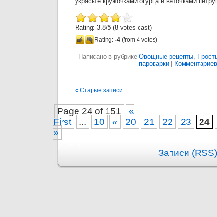
украсьте кружочками огурца и веточками петру
Rating: 3.8/
5
(8 votes cast)
Rating:
-4
(from 4 votes)
Написано в рубрике
Овощные рецепты
,
Прост
пароварки
|
Комментариев:
« Старые записи
Page 24 of 151
«
First
...
10
«
20
21
22
23
24
»
Записи (RSS)