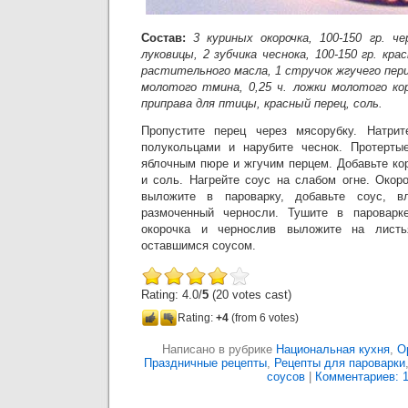
Состав:
3 куриных окорочка, 100-150 гр. че
луковицы, 2 зубчика чеснока, 100-150 гр. кра
растительного масла, 1 стручок жгучего перца
молотого тмина, 0,25 ч. ложки молотого ко
приправа для птицы, красный перец, соль.
Пропустите перец через мясорубку. Натрит
полукольцами и нарубите чеснок. Протерт
яблочным пюре и жгучим перцем. Добавьте кор
и соль. Нагрейте соус на слабом огне. Окор
выложите в пароварку, добавьте соус, в
размоченный черносли. Тушите в пароварк
окорочка и чернослив выложите на лист
оставшимся соусом.
Rating: 4.0/
5
(20 votes cast)
Rating:
+4
(from 6 votes)
Написано в рубрике
Национальная кухня
,
О
Праздничные рецепты
,
Рецепты для пароварки
соусов
|
Комментариев: 1