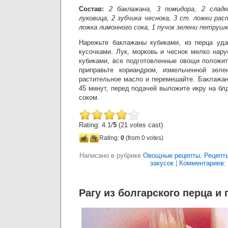
Состав:
2 баклажана, 3 помидора, 2 сладк
луковица, 2 зубчика чеснока, 3 ст. ложки ра
ложка лимонного сока, 1 пучок зелени петрушки
Нарежьте баклажаны кубиками, из перца уда
кусочками. Лук, морковь и чеснок мелко нар
кубиками, все подготовленные овощи положит
приправьте кориандром, измельченной зеле
растительное масло и перемешайте. Баклажан
45 минут, перед подачей выложите икру на б
соком.
Rating: 4.1/
5
(21 votes cast)
Rating:
0
(from 0 votes)
Написано в рубрике
Овощные рецепты
,
Рецепт
закусок
|
Комментариев: 
Рагу из болгарского перца и 