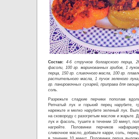
Состав:
4-6 стручков болгарского перца, 2
фасоли, 100 гр. маринованных грибов, 1 луко
перца, 150 гр. сливочного масла, 100 гр. плав
растительного масла, 1 пучок зеленого лука,
гр. панировочных сухарей, приправа для овоще
соль.
Разрежьте сладкие перчики пополам вдол
Репчатый лук и горький перец нарубите, 
нарежьте и мелко нарубите зеленый лук. Выл
на сковороду с разогретым маслом и жарьте. Д
лук и фасоль, тушите в течении 10 минут, п
нагрейте. Половинки перчиков нафаршир
сливочное масло, добавьте карри, соль, перец
в течении 10 минут. Половинки перца выложи