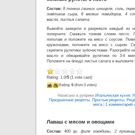
Состав:
8 тонких свиных шницеля, соль, пере
ломтиков сыра, 8 мелких помидоров, 4 ст
масла, листья салата.
Вымойте шницели и разрежьте каждый из н
поперчите. Смажьте тонким слоем песто. 
пополам и положите на мясо с соусом. Поми
кружочками, положите на мясо с сыром. С
скрепите рулетики зубочистками. Разогрейте н
масло и обжаривайте рулетики по 3-4 мин
Положите на блюдо листья салата и выложите 
Rating: 1.0/
5
(1 vote cast)
Rating:
0
(from 0 votes)
Написано в рубрике
Итальянская кухня
,
Н
Праздничные рецепты
,
Простые рецепты
,
Реце
мяса
|
1 комментарий 
Лаваш с мясом и овощами
Состав:
400 гр. филе говядины, 2 луковиц