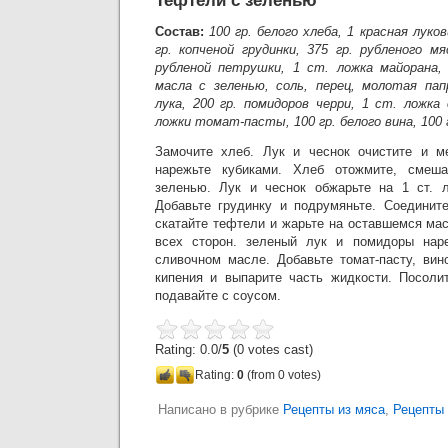
Тефтели с зеленью
Состав:
100 гр. белого хлеба, 1 красная луков
гр. копченой грудинки, 375 гр. рубленого м
рубленой петрушки, 1 ст. ложка майорана, 
масла с зеленью, соль, перец, молотая папр
лука, 200 гр. помидоров черри, 1 ст. ложка
ложки томат-пасты, 100 гр. белого вина, 100 г
Замочите хлеб. Лук и чеснок очистите и ме
нарежьте кубиками. Хлеб отожмите, смеш
зеленью. Лук и чеснок обжарьте на 1 ст. 
Добавьте грудинку и подрумяньте. Соединит
скатайте тефтели и жарьте на оставшемся ма
всех сторон. зеленый лук и помидоры нар
сливочном масле. Добавьте томат-пасту, вин
кипения и выпарите часть жидкости. Посоли
подавайте с соусом.
Rating: 0.0/
5
(0 votes cast)
Rating:
0
(from 0 votes)
Написано в рубрике
Рецепты из мяса
,
Рецепты