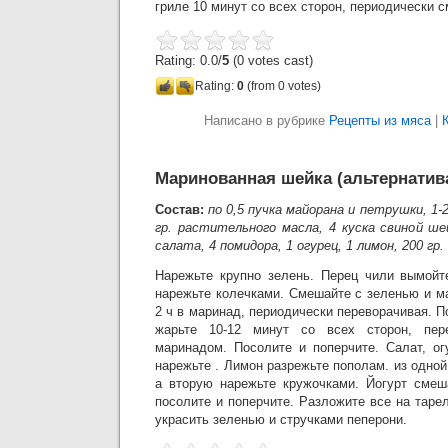
гриле 10 минут со всех сторон, периодически 
Rating: 0.0/
5
(0 votes cast)
Rating:
0
(from 0 votes)
Написано в рубрике
Рецепты из мяса
|
Маринованная шейка (альтернати
Состав:
по 0,5 пучка майорана и петрушки, 1-
гр. растительного масла, 4 куска свиной шей
салата, 4 помидора, 1 огурец, 1 лимон, 200 гр.
Нарежьте крупно зелень. Перец чили вымойт
нарежьте колечками. Смешайте с зеленью и м
2 ч в маринад, периодически переворачивая. П
жарьте 10-12 минут со всех сторон, пер
маринадом. Посолите и поперчите. Салат, о
нарежьте . Лимон разрежьте пополам. из одной
а вторую нарежьте кружочками. Йогурт смеш
посолите и поперчите. Разложите все на тар
украсить зеленью и стручками пеперони.