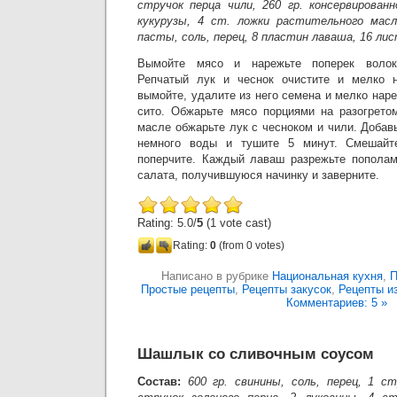
стручок перца чили, 260 гр. консервирован
кукурузы, 4 ст. ложки растительного мас
пасты, соль, перец, 8 пластин лаваша, 16 ли
Вымойте мясо и нарежьте поперек волок
Репчатый лук и чеснок очистите и мелко н
вымойте, удалите из него семена и мелко наре
сито. Обжарьте мясо порциями на разогрето
масле обжарьте лук с чесноком и чили. Добавь
немного воды и тушите 5 минут. Смешайт
поперчите. Каждый лаваш разрежьте пополам
салата, получившуюся начинку и заверните.
Rating: 5.0/
5
(1 vote cast)
Rating:
0
(from 0 votes)
Написано в рубрике
Национальная кухня
,
П
Простые рецепты
,
Рецепты закусок
,
Рецепты и
Комментариев: 5 »
Шашлык со сливочным соусом
Состав:
600 гр. свинины, соль, перец, 1 ст