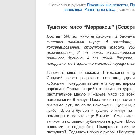
Написано в рубрике
Праздничные рецепты
,
Пр
запеканки
,
Рецепты из мяса
|
Коммент
Тушеное мясо “Марракеш” (Север
Состав:
500 гр. мякоти свинины, 1 баклажа
желтого сладкого перца, 4 помидора,
консервированной стручковой фасоли, 250
шампиньонов,, 2 ст. ложки растительного
овощного бульона, 4 ст. ложки йогурта,
петрушки, по 1 щепотке молотой корицы и гв
Нарежьте мясо полосками. Баклажаны и цу
Сладкий перец разрежьте пополам, удал
кубиками. Помидоры вымойте и крупно нарежь
нарежьте. Фасоль и грибы откиньте на дуршл
растительное масло и жарьте мясо со всех
помешивании 6 минут. Посолите и переложите
обжарьте лук, добавьте баклажаны, цуккини,
грибы. Влейте бульон и тушите 5 минут на 
помидоры и тушите еще 5 минут. Смешайте й
тмином и половиной рубленной петрушки. Мяс
овощами и подогрейте. Приправьте тмином
петрушкой. Подавать можно с рисом и йогурто