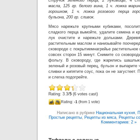
стручок зеленого перца, 2 луковицы, 4 с
масла, 125 гр. белого вина, 1 ч. ложка мари
горошком, 1 ч. ложка розового перца гор
бульона, 200 гр. сливок.
Мясо нарежьте крупными кубиками, посолит
сладкого перца вымойте, удалите семена и к
лук очистите и нарежьте дольками. Дерев
растительным маслом и нанизывайте поочеред
сковороде с покрытиемнагрейье растительное
совсех сторон 15 минут. Снимите со сковоро
фольгу. В сковороду, где жарились шашлыки
зеленый и розовый перец, бульон и выпарите 
сливки и кипятите соус, пока он не загустеет
и слегка подогрейте.
Rating: 3.3/
5
(6 votes cast)
Rating:
-1
(from 1 vote)
Написано в рубрике
Национальная кухня
,
П
Простые рецепты
,
Рецепты из мяса
,
Рецепты с
Комментариев: 2 »