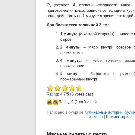
Существует 4 степени готовности мяса.
приготовления мяса, зависит от толщины кус
надо добавлять по 1 минуте жарения с каждой 
Для бифштекса толщиной 2 см:
1 минута
(с каждой стороны) – мясо с к
сырое.
2 минуты
– Мясо внутри розовое с
прожилками.
4 минуты
– мясо тонкими розовы
прожаренное.
5 минут
– бифштекс с румяной 
прожаренный внутри.
Rating: 4.7/
5
(3 votes cast)
Rating:
0
(from 0 votes)
Написано в рубрике
Кулинарные истории
,
Кули
из мяса
|
Комментариев: 
Мясные рулеты с песто