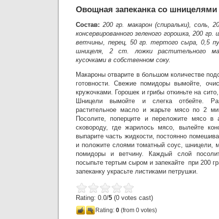
Овощная запеканка со шницелями
Состав:
200 гр. макарон (спиральки), соль, 2
консервированного зеленого горошка, 200 гр.
ветчины, перец, 50 гр. тертого сыра, 0,5 п
шницеля, 2 ст. ложки растительного ма
кусочками в собственном соку.
Макароны отварите в большом количестве под
готовности. Свежие помидоры вымойте, очис
кружочками. Горошек и грибы откиньте на сито
Шницели вымойте и слегка отбейте. Раз
растительное масло и жарьте мясо по 2 ми
Посолите, поперците и переложите мясо в
сковороду, где жарилось мясо, вылейте кон
выпарите часть жидкости, постоянно помешив
и положите слоями томатный соус, шницели, м
помидоры и ветчину. Каждый слой посолит
посыпьте тертым сыром и запекайте при 200 гр
запеканку украсьте листиками петрушки.
Rating: 0.0/
5
(0 votes cast)
Rating:
0
(from 0 votes)