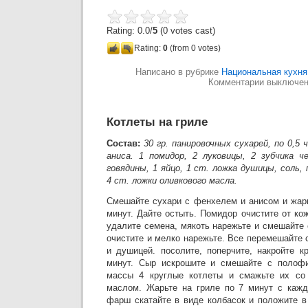
Rating: 0.0/
5
(0 votes cast)
Rating:
0
(from 0 votes)
Написано в рубрике
Национальная кухня
Комментарии выключе
Котлеты на гриле
Состав:
30 гр. панировочных сухарей, по 0,5 
аниса. 1 помидор, 2 луковицы, 2 зубчика че
говядины, 1 яйцо, 1 ст. ложка душицы, соль, 
4 ст. ложки оливкового масла.
Смешайте сухари с фенхелем и анисом и жарь
минут. Дайте остыть. Помидор очистите от ко
удалите семена, мякоть нарежьте и смешайте 
очистите и мелко нарежьте. Все перемешайте
и душицей. посолите, поперчите, накройте к
минут. Сыр искрошите и смешайте с полоф
массы 4 круглые котлеты и смажьте их со
маслом. Жарьте на гриле по 7 минут с кажд
фарш скатайте в виде колбасок и положите в