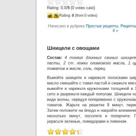
Rating: 0.0/
5
(0 votes cast)
Rating:
0
(from 0 votes)
Написано в рубрике
Простые рецепты
,
Рецепты
4 »
Шницели с овощами
Состав:
4 тонких длинных свиных шницел
пасты, 2 ст. ложки оливкового масла, 1 цу
томатов в масле, соль, перец.
Вымойте шницели и нарежьте полосками шир
масло смешайте с томат-пастой и смажьте мясо
вымойте и нарежьте кружочками толщиной в 1
сито и разрежьте каждый пополам. Шницели н
виде волны, чередуя попеременно с кружочка
томатов. Жарьте на решетке 8 минут, перио
Затем положите на блюдо и накройте алюмине
несколько минут, посолите и поперчите. 
украсьте зеленью, помидорами и лимоном.